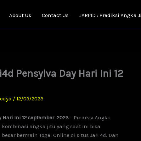
About Us
Contact Us
JARI4D : Prediksi Angka J
i4d Pensylva Day Hari Ini 12
ercaya
/
12/09/2023
y Hari Ini 12 september 2023
– Prediksi Angka
kombinasi angka jitu yang saat ini bisa
ar bermain Togel Online di situs Jari 4d. Dan