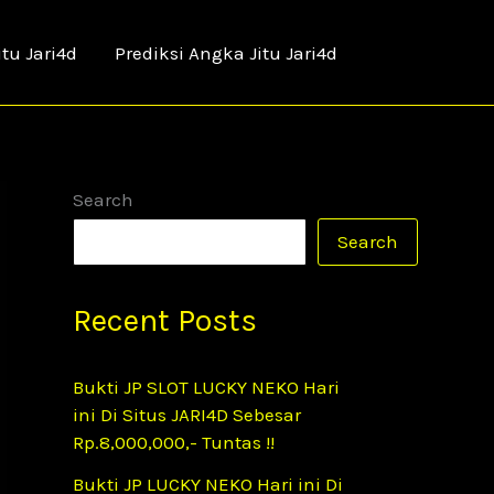
itu Jari4d
Prediksi Angka Jitu Jari4d
Search
Search
Recent Posts
Bukti JP SLOT LUCKY NEKO Hari
ini Di Situs JARI4D Sebesar
Rp.8,000,000,- Tuntas !!
Bukti JP LUCKY NEKO Hari ini Di