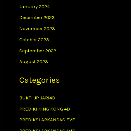
January 2024
December 2023
November 2023
October 2023
September 2023
August 2023
Categories
BUKTI JP JARI4D
PREDIKI KING KONG 4D
PREDIKSI ARKANSAS EVE
PREDIKSI ARKANSAS MID