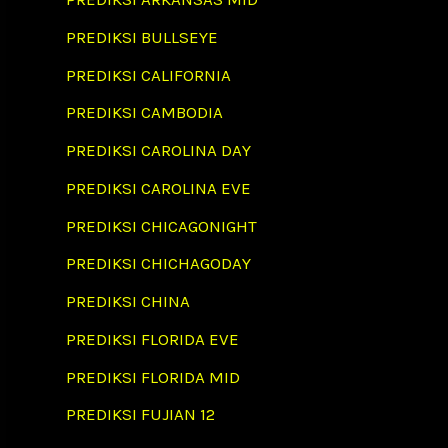
PREDIKSI BULLSEYE
PREDIKSI CALIFORNIA
PREDIKSI CAMBODIA
PREDIKSI CAROLINA DAY
PREDIKSI CAROLINA EVE
PREDIKSI CHICAGONIGHT
PREDIKSI CHICHAGODAY
PREDIKSI CHINA
PREDIKSI FLORIDA EVE
PREDIKSI FLORIDA MID
PREDIKSI FUJIAN 12