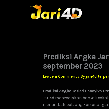
Skip
to
content
Prediksi Angka Jar
september 2023
Leave a Comment
/ By
jari4d terp
Prediksi Angka Jari4d Pensylva Da
Jari4d menyediakan banyak sekali 
menambah pelaung kemenangan bes