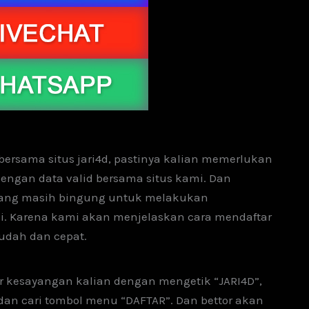
ersama situs jari4d, pastinya kalian memerlukan
dengan data valid bersama situs kami. Dan
yang masih bingung untuk melakukan
ini. Karena kami akan menjelaskan cara mendaftar
dah dan cepat.
r kesayangan kalian dengan mengetik “JARI4D”,
 dan cari tombol menu “DAFTAR”. Dan bettor akan