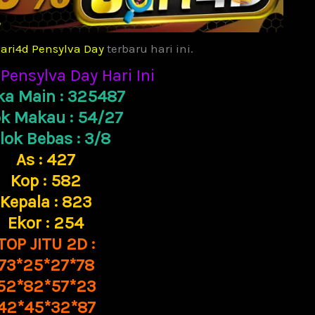
jari4d Pensylva Day
terbaru hari ini.
 Pensylva Day Hari Ini
a Main : 325487
ok Makau : 54/27
lok Bebas : 3/8
As : 427
Kop : 582
Kepala : 823
Ekor : 254
TOP JITU 2D :
73*25*27*78
52*82*57*23
42*45*32*87