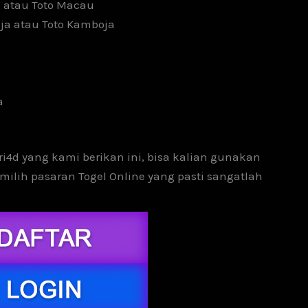
u atau Toto Macau
ja atau Toto Kamboja
a
ari4d yang kami berikan ini, bisa kalian gunakan
milih pasaran Togel Online yang pasti sangatlah