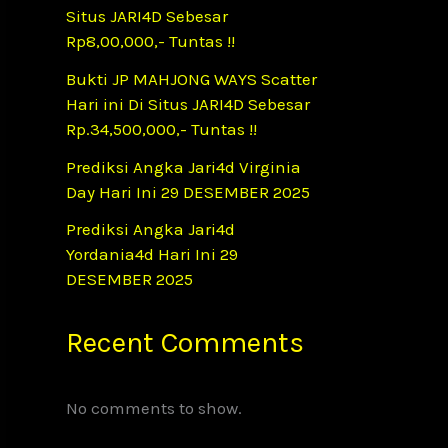
Situs JARI4D Sebesar
Rp8,00,000,- Tuntas !!
Bukti JP MAHJONG WAYS Scatter
Hari ini Di Situs JARI4D Sebesar
Rp.34,500,000,- Tuntas !!
Prediksi Angka Jari4d Virginia
Day Hari Ini 29 DESEMBER 2025
Prediksi Angka Jari4d
Yordania4d Hari Ini 29
DESEMBER 2025
Recent Comments
No comments to show.