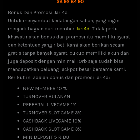
38 92 84 90
Bonus Dan Promosi Jari4d
Untuk menyambut kedatangan kalian, yang ingin
menjadi bagian dari member
Jari4d
. Tidak perlu
khawatir akan bonus dan promosi itu memiliki syarat
dan ketentuan yang ribet. Kami akan berikan secara
gratis tanpa banyak syarat, cukup memiliki akun dan
juga deposit dengan minimal 10rb saja sudah bisa
mendapatkan peluang jackpot besar bersama kami.
Berikut ini adalah bonus dan promosi jari4d:
NEW MEMBER 10 %
TURNOVER BULANAN
REFFERAL LIVEGAME 1%
TURNOVER SLOT GAME 3%
CASHBACK LIVEGAME 10%
CASHBACK SLOT GAME 3%
MIN DEPOSIT 5 RIBU