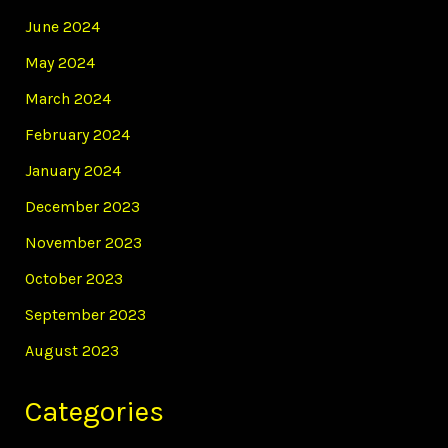
June 2024
May 2024
March 2024
February 2024
January 2024
December 2023
November 2023
October 2023
September 2023
August 2023
Categories