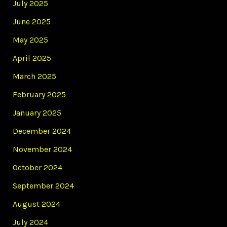
July 2025
June 2025
May 2025
April 2025
March 2025
February 2025
January 2025
December 2024
November 2024
October 2024
September 2024
August 2024
July 2024