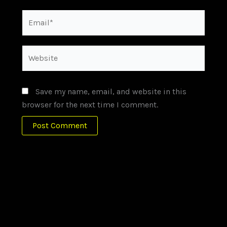
Email*
Website
Save my name, email, and website in this
browser for the next time I comment.