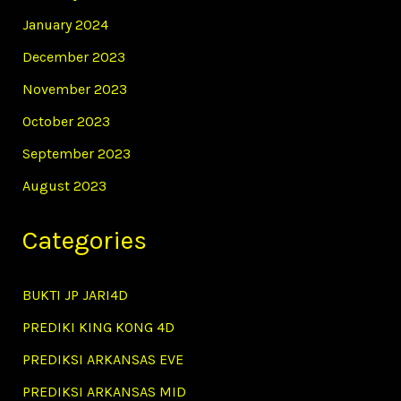
January 2024
December 2023
November 2023
October 2023
September 2023
August 2023
Categories
BUKTI JP JARI4D
PREDIKI KING KONG 4D
PREDIKSI ARKANSAS EVE
PREDIKSI ARKANSAS MID