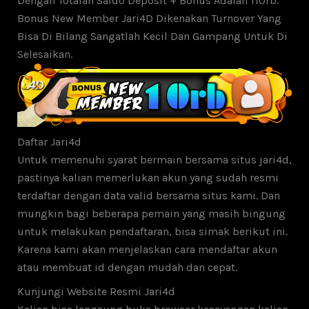
Dengan Totalan Saldo Deposit + Bonus Adalah 110rb.
Bonus New Member Jari4D Dikenakan Turnover Yang
Bisa Di Bilang Sangatlah Kecil Dan Gampang Untuk Di
Selesaikan.
Daftar Jari4d
Untuk memenuhi syarat bermain bersama situs jari4d,
pastinya kalian memerlukan akun yang sudah resmi
terdaftar dengan data valid bersama situs kami. Dan
mungkin bagi beberapa pemain yang masih bingung
untuk melakukan pendaftaran, bisa simak berikut ini.
Karena kami akan menjelaskan cara mendaftar akun
atau membuat id dengan mudah dan cepat.
Kunjungi Website Resmi Jari4d