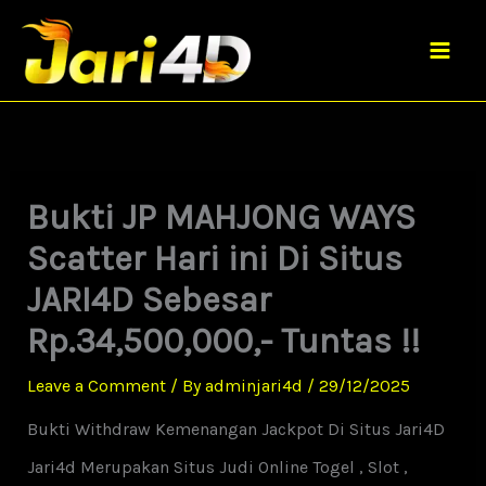
Skip
to
content
Bukti JP MAHJONG WAYS
Scatter Hari ini Di Situs
JARI4D Sebesar
Rp.34,500,000,- Tuntas !!
Leave a Comment
/ By
adminjari4d
/
29/12/2025
Bukti Withdraw Kemenangan Jackpot Di Situs Jari4D
Jari4d Merupakan Situs Judi Online Togel , Slot ,