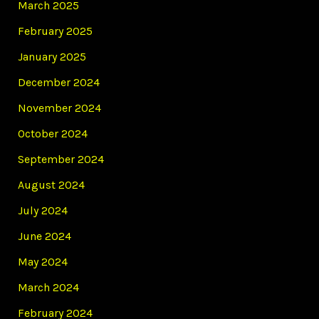
March 2025
February 2025
January 2025
December 2024
November 2024
October 2024
September 2024
August 2024
July 2024
June 2024
May 2024
March 2024
February 2024