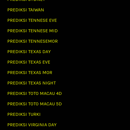
PREDIKSI TAIWAN
PREDIKSI TENNESE EVE
PREDIKSI TENNESE MID
PREDIKSI TENNESEMOR
PREDIKSI TEXAS DAY
PREDIKSI TEXAS EVE
PREDIKSI TEXAS MOR
PREDIKSI TEXAS NIGHT
PREDIKSI TOTO MACAU 4D
PREDIKSI TOTO MACAU 5D
PREDIKSI TURKI
PREDIKSI VIRGINIA DAY