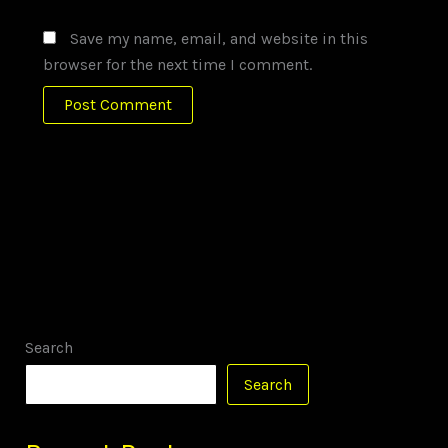
Save my name, email, and website in this
browser for the next time I comment.
Search
Search