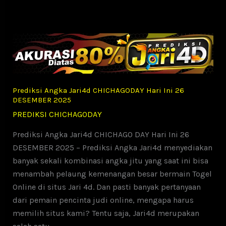
Angka
Jari4d
CHICHAGODAY
Hari
Ini
27
DESEMBER
Prediksi Angka Jari4d CHICHAGODAY Hari Ini 26
2025
DESEMBER 2025
PREDIKSI CHICHAGODAY
Prediksi Angka Jari4d CHICHAGO DAY Hari Ini 26
DESEMBER 2025 – Prediksi Angka Jari4d menyediakan
banyak sekali kombinasi angka jitu yang saat ini bisa
menambah pelaung kemenangan besar bermain Togel
Online di situs Jari 4d. Dan pasti banyak pertanyaan
dari pemain pencinta judi online, mengapa harus
memilih situs kami? Tentu saja, Jari4d merupakan