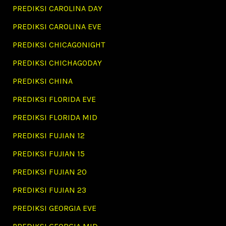
PREDIKSI CAROLINA DAY
PREDIKSI CAROLINA EVE
PREDIKSI CHICAGONIGHT
PREDIKSI CHICHAGODAY
PREDIKSI CHINA
PREDIKSI FLORIDA EVE
PREDIKSI FLORIDA MID
PREDIKSI FUJIAN 12
PREDIKSI FUJIAN 15
PREDIKSI FUJIAN 20
PREDIKSI FUJIAN 23
PREDIKSI GEORGIA EVE