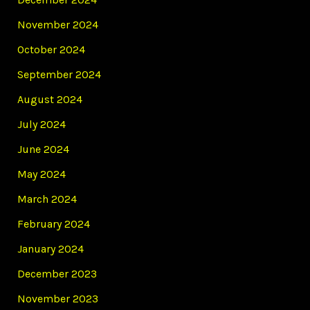
November 2024
October 2024
September 2024
August 2024
July 2024
June 2024
May 2024
March 2024
February 2024
January 2024
December 2023
November 2023