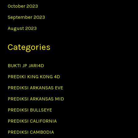
October 2023
September 2023
August 2023
Categories
BUKTI JP JARI4D
PREDIKI KING KONG 4D
PREDIKSI ARKANSAS EVE
PREDIKSI ARKANSAS MID
PREDIKSI BULLSEYE
PREDIKSI CALIFORNIA
PREDIKSI CAMBODIA