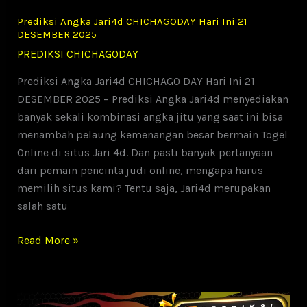
DESEMBER
Prediksi Angka Jari4d CHICHAGODAY Hari Ini 21
2025
DESEMBER 2025
PREDIKSI CHICHAGODAY
Prediksi Angka Jari4d CHICHAGO DAY Hari Ini 21
DESEMBER 2025 – Prediksi Angka Jari4d menyediakan
banyak sekali kombinasi angka jitu yang saat ini bisa
menambah pelaung kemenangan besar bermain Togel
Online di situs Jari 4d. Dan pasti banyak pertanyaan
dari pemain pencinta judi online, mengapa harus
memilih situs kami? Tentu saja, Jari4d merupakan
salah satu
Prediksi
Read More »
Angka
Jari4d
CHICHAGODAY