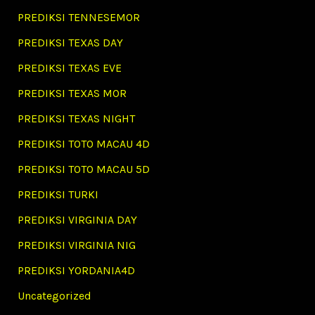
PREDIKSI TENNESEMOR
PREDIKSI TEXAS DAY
PREDIKSI TEXAS EVE
PREDIKSI TEXAS MOR
PREDIKSI TEXAS NIGHT
PREDIKSI TOTO MACAU 4D
PREDIKSI TOTO MACAU 5D
PREDIKSI TURKI
PREDIKSI VIRGINIA DAY
PREDIKSI VIRGINIA NIG
PREDIKSI YORDANIA4D
Uncategorized