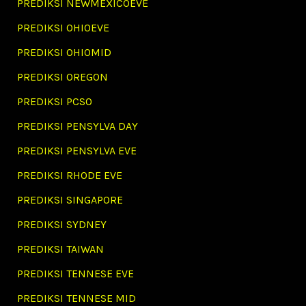
PREDIKSI NEWMEXICOEVE
PREDIKSI OHIOEVE
PREDIKSI OHIOMID
PREDIKSI OREGON
PREDIKSI PCSO
PREDIKSI PENSYLVA DAY
PREDIKSI PENSYLVA EVE
PREDIKSI RHODE EVE
PREDIKSI SINGAPORE
PREDIKSI SYDNEY
PREDIKSI TAIWAN
PREDIKSI TENNESE EVE
PREDIKSI TENNESE MID