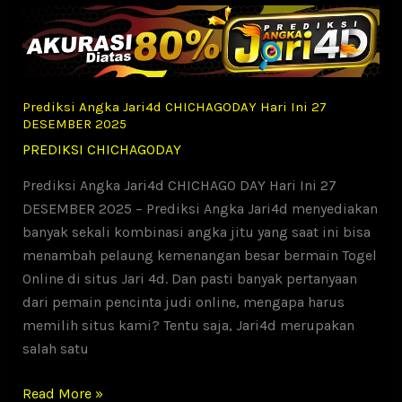
CHICHAGODAY
Hari
Ini
28
DESEMBER
Prediksi Angka Jari4d CHICHAGODAY Hari Ini 27
2025
DESEMBER 2025
PREDIKSI CHICHAGODAY
Prediksi Angka Jari4d CHICHAGO DAY Hari Ini 27
DESEMBER 2025 – Prediksi Angka Jari4d menyediakan
banyak sekali kombinasi angka jitu yang saat ini bisa
menambah pelaung kemenangan besar bermain Togel
Online di situs Jari 4d. Dan pasti banyak pertanyaan
dari pemain pencinta judi online, mengapa harus
memilih situs kami? Tentu saja, Jari4d merupakan
salah satu
Prediksi
Read More »