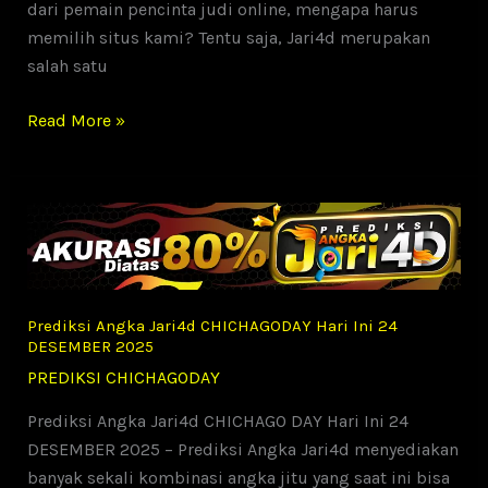
dari pemain pencinta judi online, mengapa harus
memilih situs kami? Tentu saja, Jari4d merupakan
salah satu
Prediksi
Read More »
Angka
Jari4d
CHICHAGODAY
Hari
Ini
25
DESEMBER
Prediksi Angka Jari4d CHICHAGODAY Hari Ini 24
2025
DESEMBER 2025
PREDIKSI CHICHAGODAY
Prediksi Angka Jari4d CHICHAGO DAY Hari Ini 24
DESEMBER 2025 – Prediksi Angka Jari4d menyediakan
banyak sekali kombinasi angka jitu yang saat ini bisa