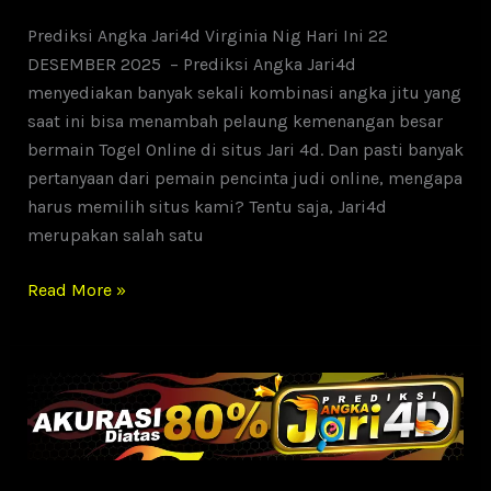
Prediksi Angka Jari4d Virginia Nig Hari Ini 22
DESEMBER 2025 – Prediksi Angka Jari4d
menyediakan banyak sekali kombinasi angka jitu yang
saat ini bisa menambah pelaung kemenangan besar
bermain Togel Online di situs Jari 4d. Dan pasti banyak
pertanyaan dari pemain pencinta judi online, mengapa
harus memilih situs kami? Tentu saja, Jari4d
merupakan salah satu
Prediksi
Read More »
Angka
Jari4d
Virginia
Nig
Hari
Ini
22