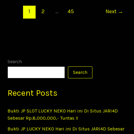
Virginia
1
2
…
45
Next
→
Nig
Hari
Ini
20
DESEMBER
2025
Search
Search
Recent Posts
Bukti JP SLOT LUCKY NEKO Hari ini Di Situs JARI4D
Sebesar Rp.8,000,000,- Tuntas !!
Bukti JP LUCKY NEKO Hari ini Di Situs JARI4D Sebesar