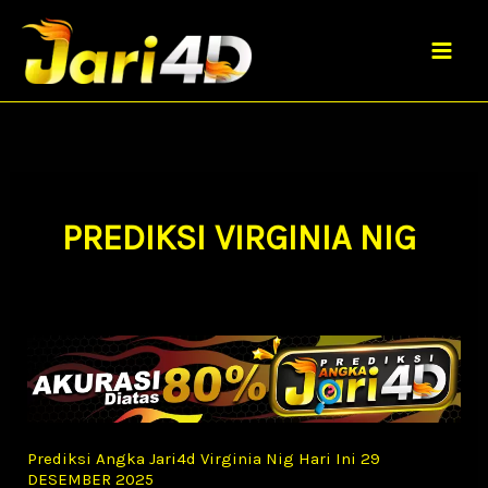
Skip
to
content
PREDIKSI VIRGINIA NIG
Prediksi Angka Jari4d Virginia Nig Hari Ini 29
DESEMBER 2025