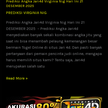
Prediksi Angka Jari4d Virginia Nig Hari Ini 21
DESEMBER
DESEMBER 2025
2025
PREDIKSI VIRGINIA NIG
Prediksi Angka Jari4d Virginia Nig Hari Ini 21
DESEMBER 2025 – Prediksi Angka Jari4d
menyediakan banyak sekali kombinasi angka jitu yang
saat ini bisa menambah pelaung kemenangan besar
bermain Togel Online di situs Jari 4d. Dan pasti banyak
pertanyaan dari pemain pencinta judi online, mengapa
harus memilih situs kami? Tentu saja, Jari4d
merupakan salah satu
Prediksi
Read More »
Angka
Jari4d
Virginia
Nig