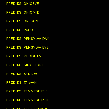
PREDIKSI OHIOEVE
PREDIKSI OHIOMID
PREDIKSI OREGON
PREDIKSI PCSO
PREDIKSI PENSYLVA DAY
PREDIKSI PENSYLVA EVE
PREDIKSI RHODE EVE
PREDIKSI SINGAPORE
PREDIKSI SYDNEY
PREDIKSI TAIWAN
PREDIKSI TENNESE EVE
PREDIKSI TENNESE MID
PREDIKSI TENNESEMOR