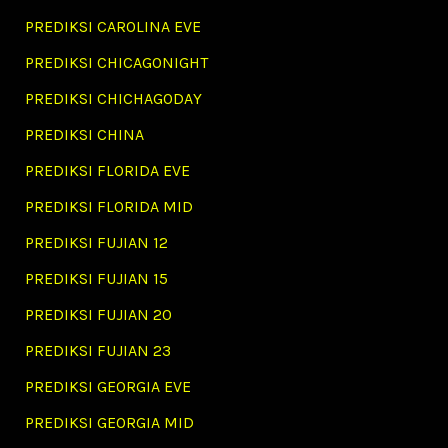
PREDIKSI CAROLINA EVE
PREDIKSI CHICAGONIGHT
PREDIKSI CHICHAGODAY
PREDIKSI CHINA
PREDIKSI FLORIDA EVE
PREDIKSI FLORIDA MID
PREDIKSI FUJIAN 12
PREDIKSI FUJIAN 15
PREDIKSI FUJIAN 20
PREDIKSI FUJIAN 23
PREDIKSI GEORGIA EVE
PREDIKSI GEORGIA MID