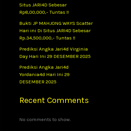
Situs JARI4D Sebesar
Rp8,00,000,- Tuntas !!
Bukti JP MAHJONG WAYS Scatter
Hari ini Di Situs JARI4D Sebesar
Rp.34,500,000,- Tuntas !!
Prediksi Angka Jari4d Virginia
Day Hari Ini 29 DESEMBER 2025
Prediksi Angka Jari4d
Yordania4d Hari Ini 29
DESEMBER 2025
Recent Comments
No comments to show.