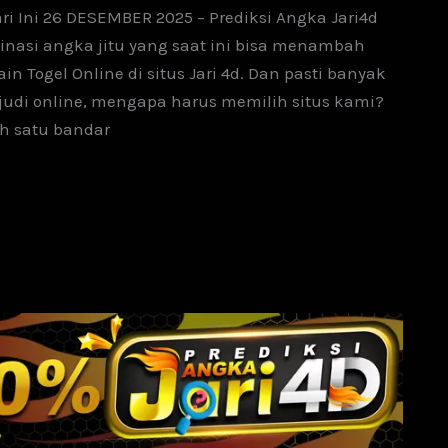
i Ini 26 DESEMBER 2025 – Prediksi Angka Jari4d
nasi angka jitu yang saat ini bisa menambah
Togel Online di situs Jari 4d. Dan pasti banyak
judi online, mengapa harus memilih situs kami?
ah satu bandar