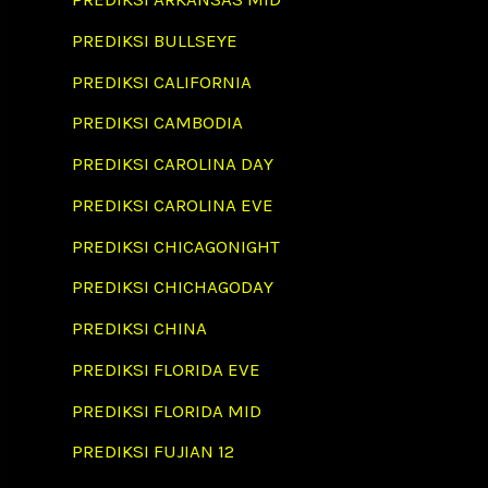
PREDIKSI BULLSEYE
PREDIKSI CALIFORNIA
PREDIKSI CAMBODIA
PREDIKSI CAROLINA DAY
PREDIKSI CAROLINA EVE
PREDIKSI CHICAGONIGHT
PREDIKSI CHICHAGODAY
PREDIKSI CHINA
PREDIKSI FLORIDA EVE
PREDIKSI FLORIDA MID
PREDIKSI FUJIAN 12