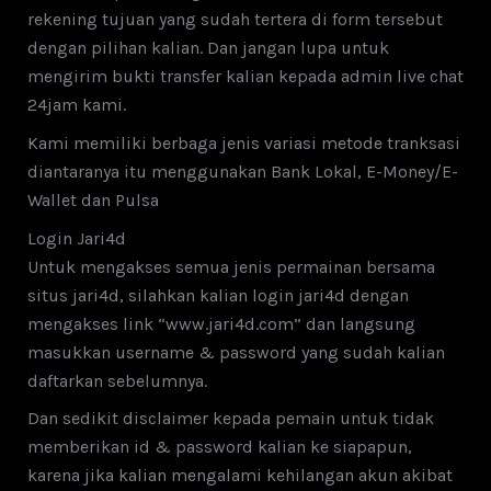
rekening tujuan yang sudah tertera di form tersebut
dengan pilihan kalian. Dan jangan lupa untuk
mengirim bukti transfer kalian kepada admin live chat
24jam kami.
Kami memiliki berbaga jenis variasi metode tranksasi
diantaranya itu menggunakan Bank Lokal, E-Money/E-
Wallet dan Pulsa
Login Jari4d
Untuk mengakses semua jenis permainan bersama
situs jari4d, silahkan kalian login jari4d dengan
mengakses link “www.jari4d.com” dan langsung
masukkan username & password yang sudah kalian
daftarkan sebelumnya.
Dan sedikit disclaimer kepada pemain untuk tidak
memberikan id & password kalian ke siapapun,
karena jika kalian mengalami kehilangan akun akibat