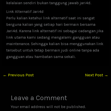
kelalaian sendiri bukan tanggung jawab jari4d.
Link Alternatif Jari4d
Perlu kalian ketahui link alternatif saat ini sangat
berguna kalian yang setiap hari bermain bersama
Jari4d. Karena link alternatif ini sebagai cadangan jika
link utama kami sedang mengalami gangguan atau
maintenance. Sehingga kalian bisa menggunakan link
tersebut untuk tetap bermain judi online tanpa ada
gangguan atau hambatan sama sekali.
←
Previous Post
Next Post
→
Leave a Comment
Your email address will not be published.