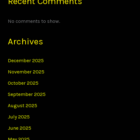
Recent Comments
No comments to show.
Archives
December 2025
November 2025
October 2025
September 2025
August 2025
July 2025
June 2025
May 2025