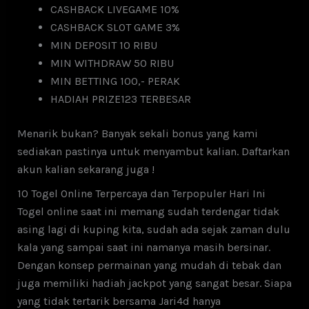
CASHBACK LIVEGAME 10%
CASHBACK SLOT GAME 3%
MIN DEPOSIT 10 RIBU
MIN WITHDRAW 50 RIBU
MIN BETTING 100,- PERAK
HADIAH PRIZE123 TERBESAR
Menarik bukan? Banyak sekali bonus yang kami
sediakan pastinya untuk menyambut kalian. Daftarkan
akun kalian sekarang juga !
10 Togel Online Terpercaya dan Terpopuler Hari Ini
Togel online saat ini memang sudah terdengar tidak
asing lagi di kuping kita, sudah ada sejak zaman dulu
kala yang sampai saat ini namanya masih bersinar.
Dengan konsep permainan yang mudah di tebak dan
juga memiliki hadiah jackpot yang sangat besar. Siapa
yang tidak tertarik bersama Jari4d hanya