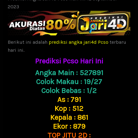
2023
Berikut ini adalah
prediksi angka jari4d Pcso
terbaru
hari ini.
Prediksi Pcso Hari Ini
Angka Main : 527891
Colok Makau : 19/27
Colok Bebas : 1/2
As : 791
Kop : 512
Kepala : 861
Ekor : 879
TOP JITU 2D :