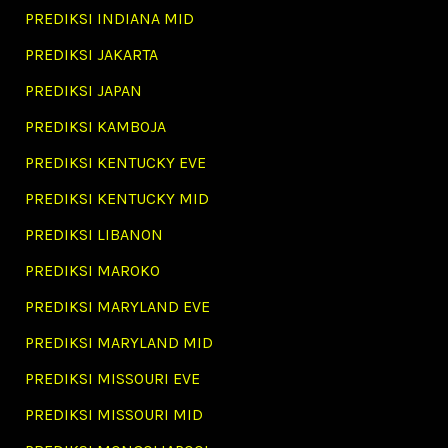
PREDIKSI INDIANA MID
PREDIKSI JAKARTA
PREDIKSI JAPAN
PREDIKSI KAMBOJA
PREDIKSI KENTUCKY EVE
PREDIKSI KENTUCKY MID
PREDIKSI LIBANON
PREDIKSI MAROKO
PREDIKSI MARYLAND EVE
PREDIKSI MARYLAND MID
PREDIKSI MISSOURI EVE
PREDIKSI MISSOURI MID