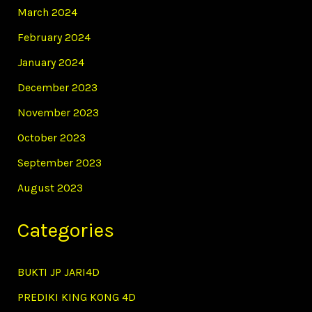
March 2024
February 2024
January 2024
December 2023
November 2023
October 2023
September 2023
August 2023
Categories
BUKTI JP JARI4D
PREDIKI KING KONG 4D