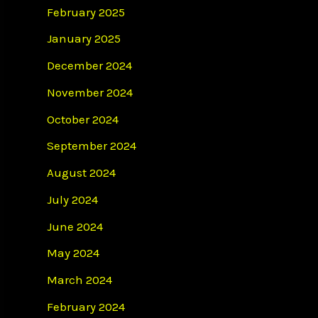
February 2025
January 2025
December 2024
November 2024
October 2024
September 2024
August 2024
July 2024
June 2024
May 2024
March 2024
February 2024