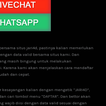
ersama situs jari4d, pastinya kalian memerlukan
dengan data valid bersama situs kami. Dan
yang masih bingung untuk melakukan
ini. Karena kami akan menjelaskan cara mendaftar
dah dan cepat.
r kesayangan kalian dengan mengetik “JARI4D”,
 dan cari tombol menu “DAFTAR”. Dan bettor akan
g wajib diisi dengan data valid sesuai dengan