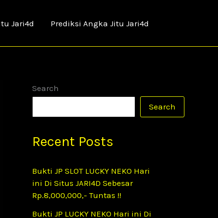
itu Jari4d
Prediksi Angka Jitu Jari4d
Search
Search
Recent Posts
Bukti JP SLOT LUCKY NEKO Hari
ini Di Situs JARI4D Sebesar
Rp.8,000,000,- Tuntas !!
Bukti JP LUCKY NEKO Hari ini Di