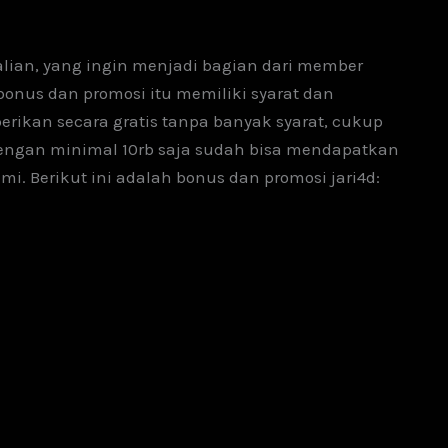
ian, yang ingin menjadi bagian dari member
 bonus dan promosi itu memiliki syarat dan
erikan secara gratis tanpa banyak syarat, cukup
dengan minimal 10rb saja sudah bisa mendapatkan
i. Berikut ini adalah bonus dan promosi jari4d: