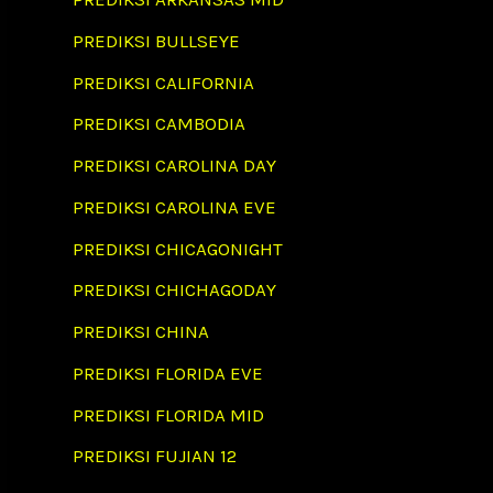
PREDIKSI BULLSEYE
PREDIKSI CALIFORNIA
PREDIKSI CAMBODIA
PREDIKSI CAROLINA DAY
PREDIKSI CAROLINA EVE
PREDIKSI CHICAGONIGHT
PREDIKSI CHICHAGODAY
PREDIKSI CHINA
PREDIKSI FLORIDA EVE
PREDIKSI FLORIDA MID
PREDIKSI FUJIAN 12