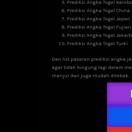
Prediksi Angka Togel Kambo
Prediksi Angka Togel China
Prediksi Angka Togel Japan
Prediksi Angka Togel Fujian
Prediksi Angka Togel Jakart
Prediksi Angka Togel Turki
Dari list pasaran prediksi angka j
agar tidak bingung lagi dalam me
manjur dan juga mudah ditebak.