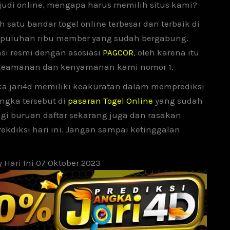
judi online, mengapa harus memilih situs kami?
 satu bandar togel online terbesar dan terbaik di
ki puluhan ribu member yang sudah bergabung.
nsi resmi dengan asosiasi
PAGCOR
, oleh karena itu
n keamanan dan kenyamanan kami nomor 1.
ka jari4d memiliki keakuratan dalam memprediksi
ngka tersebut di
pasaran Togel Online
yang sudah
agi buruan daftar sekarang juga dan rasakan
ekdiksi hari ini. Jangan sampai ketinggalan
 Hari Ini 07 Oktober 2023