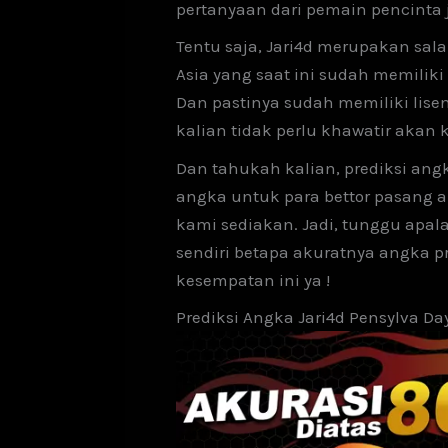
pertanyaan dari pemain pencinta 
Tentu saja, Jari4d merupakan salah
Asia yang saat ini sudah memili
Dan pastinya sudah memiliki lise
kalian tidak perlu khawatir aka
Dan tahukah kalian, prediksi ang
angka untuk para bettor pasang a
kami sediakan. Jadi, tunggu apal
sendiri betapa akuratnya angka pr
kesempatan ini ya !
Prediksi Angka Jari4d Pensylva Day