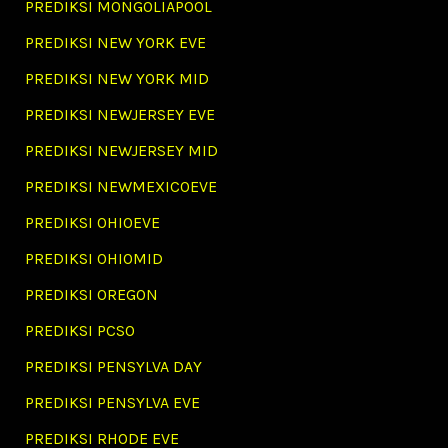
PREDIKSI MONGOLIAPOOL
PREDIKSI NEW YORK EVE
PREDIKSI NEW YORK MID
PREDIKSI NEWJERSEY EVE
PREDIKSI NEWJERSEY MID
PREDIKSI NEWMEXICOEVE
PREDIKSI OHIOEVE
PREDIKSI OHIOMID
PREDIKSI OREGON
PREDIKSI PCSO
PREDIKSI PENSYLVA DAY
PREDIKSI PENSYLVA EVE
PREDIKSI RHODE EVE