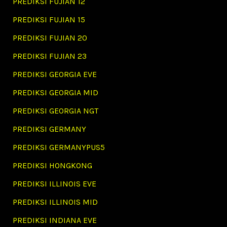
PREDIKSI FUJIAN 12
PREDIKSI FUJIAN 15
PREDIKSI FUJIAN 20
PREDIKSI FUJIAN 23
PREDIKSI GEORGIA EVE
PREDIKSI GEORGIA MID
PREDIKSI GEORGIA NGT
PREDIKSI GERMANY
PREDIKSI GERMANYPUS5
PREDIKSI HONGKONG
PREDIKSI ILLINOIS EVE
PREDIKSI ILLINOIS MID
PREDIKSI INDIANA EVE