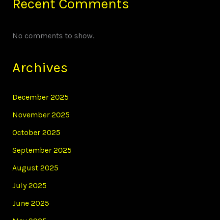
Recent Comments
No comments to show.
Archives
December 2025
November 2025
October 2025
September 2025
August 2025
July 2025
June 2025