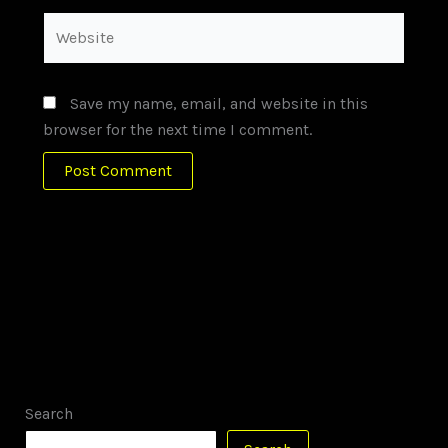
Website
Save my name, email, and website in this
browser for the next time I comment.
Search