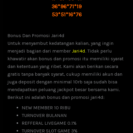
36*96*71*19
53*51*16*76
Bonus Dan Promosi Jari4d
Untuk menyambut kedatangan kalian, yang ingin
menjadi bagian dari member
Jari4d
. Tidak perlu
khawatir akan bonus dan promosi itu memiliki syarat
dan ketentuan yang ribet. Kami akan berikan secara
gratis tanpa banyak syarat, cukup memiliki akun dan
juga deposit dengan minimal 10rb saja sudah bisa
mendapatkan peluang jackpot besar bersama kami.
Berikut ini adalah bonus dan promosi jari4d:
NEW MEMBER 10 RIBU
TURNOVER BULANAN
REFFERAL LIVEGAME 0.1%
TURNOVER SLOT GAME 3%