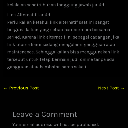
kelalaian sendiri bukan tanggung jawab jari4d.
Link Alternatif Jari4d
Perlu kalian ketahui link alternatif saat ini sangat
berguna kalian yang setiap hari bermain bersama
Jari4d. Karena link alternatif ini sebagai cadangan jika
link utama kami sedang mengalami gangguan atau
maintenance. Sehingga kalian bisa menggunakan link
tersebut untuk tetap bermain judi online tanpa ada
gangguan atau hambatan sama sekali.
←
Previous Post
Next Post
→
Leave a Comment
Your email address will not be published.