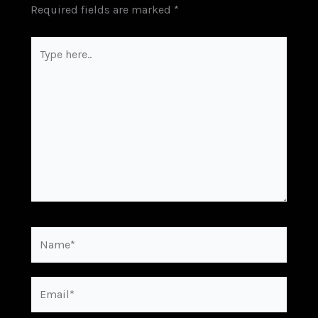
Required fields are marked
*
Type
here..
Name*
Email*