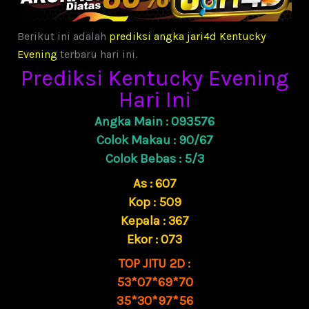
Berikut ini adalah
prediksi angka jari4d Kentucky
Evening
terbaru hari ini.
Prediksi Kentucky Evening
Hari Ini
Angka Main : 093576
Colok Makau : 90/67
Colok Bebas : 5/3
As : 607
Kop : 509
Kepala : 367
Ekor : 073
TOP JITU 2D :
53*07*69*70
35*30*97*56