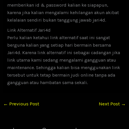
memberikan id & password kalian ke siapapun,
karena jika kalian mengalami kehilangan akun akibat
kelalaian sendiri bukan tanggung jawab jari4d.
Link Alternatif Jari4d
Perlu kalian ketahui link alternatif saat ini sangat
berguna kalian yang setiap hari bermain bersama
Jari4d. Karena link alternatif ini sebagai cadangan jika
link utama kami sedang mengalami gangguan atau
maintenance. Sehingga kalian bisa menggunakan link
tersebut untuk tetap bermain judi online tanpa ada
gangguan atau hambatan sama sekali.
←
Previous Post
Next Post
→