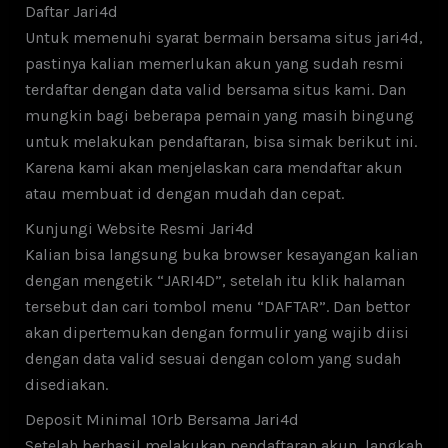
Daftar Jari4d
Untuk memenuhi syarat bermain bersama situs jari4d,
pastinya kalian memerlukan akun yang sudah resmi
terdaftar dengan data valid bersama situs kami. Dan
mungkin bagi beberapa pemain yang masih bingung
untuk melakukan pendaftaran, bisa simak berikut ini.
Karena kami akan menjelaskan cara mendaftar akun
atau membuat id dengan mudah dan cepat.
Kunjungi Website Resmi Jari4d
Kalian bisa langsung buka browser kesayangan kalian
dengan mengetik “JARI4D”, setelah itu klik halaman
tersebut dan cari tombol menu “DAFTAR”. Dan bettor
akan dipertemukan dengan formulir yang wajib diisi
dengan data valid sesuai dengan colom yang sudah
disediakan.
Deposit Minimal 10rb Bersama Jari4d
Setelah berhasil melakukan pendaftaran akun, langkah