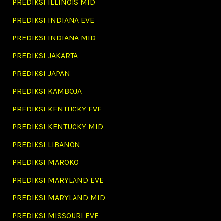
PREDIKSI ILLINOIS MID
PREDIKSI INDIANA EVE
PREDIKSI INDIANA MID
PREDIKSI JAKARTA
PREDIKSI JAPAN
PREDIKSI KAMBOJA
PREDIKSI KENTUCKY EVE
PREDIKSI KENTUCKY MID
PREDIKSI LIBANON
PREDIKSI MAROKO
PREDIKSI MARYLAND EVE
PREDIKSI MARYLAND MID
PREDIKSI MISSOURI EVE