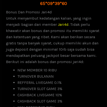
65*09*39*60
Bonus Dan Promosi Jari4d
Untuk menyambut kedatangan kalian, yang ingin
menjadi bagian dari member
Jari4d
. Tidak perlu
khawatir akan bonus dan promosi itu memiliki syarat
dan ketentuan yang ribet. Kami akan berikan secara
gratis tanpa banyak syarat, cukup memiliki akun dan
juga deposit dengan minimal 10rb saja sudah bisa
mendapatkan peluang jackpot besar bersama kami.
Berikut ini adalah bonus dan promosi jari4d:
NEW MEMBER 10 RIBU
TURNOVER BULANAN
REFFERAL LIVEGAME 0.1%
TURNOVER SLOT GAME 3%
CASHBACK LIVEGAME 10%
CASHBACK SLOT GAME 3%