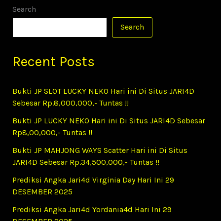
Search
Search
Recent Posts
Bukti JP SLOT LUCKY NEKO Hari ini Di Situs JARI4D
Sebesar Rp.8,000,000,- Tuntas !!
Bukti JP LUCKY NEKO Hari ini Di Situs JARI4D Sebesar
Rp8,00,000,- Tuntas !!
Bukti JP MAHJONG WAYS Scatter Hari ini Di Situs
JARI4D Sebesar Rp.34,500,000,- Tuntas !!
Prediksi Angka Jari4d Virginia Day Hari Ini 29
DESEMBER 2025
Prediksi Angka Jari4d Yordania4d Hari Ini 29