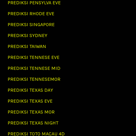
PREDIKSI PENSYLVA EVE
PREDIKSI RHODE EVE
PREDIKSI SINGAPORE
PREDIKSI SYDNEY
PREDIKSI TAIWAN
PREDIKSI TENNESE EVE
PREDIKSI TENNESE MID
PREDIKSI TENNESEMOR
PREDIKSI TEXAS DAY
PREDIKSI TEXAS EVE
PREDIKSI TEXAS MOR
PREDIKSI TEXAS NIGHT
PREDIKSI TOTO MACAU 4D