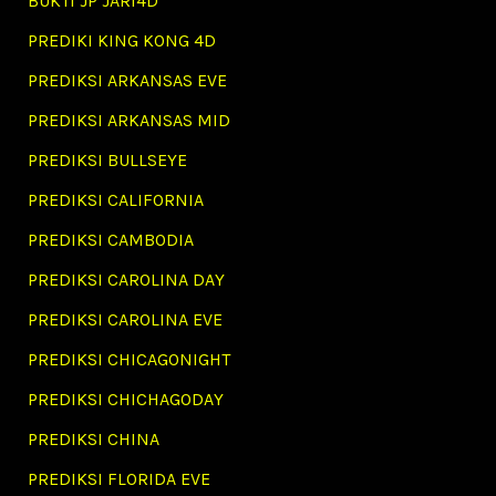
BUKTI JP JARI4D
PREDIKI KING KONG 4D
PREDIKSI ARKANSAS EVE
PREDIKSI ARKANSAS MID
PREDIKSI BULLSEYE
PREDIKSI CALIFORNIA
PREDIKSI CAMBODIA
PREDIKSI CAROLINA DAY
PREDIKSI CAROLINA EVE
PREDIKSI CHICAGONIGHT
PREDIKSI CHICHAGODAY
PREDIKSI CHINA
PREDIKSI FLORIDA EVE