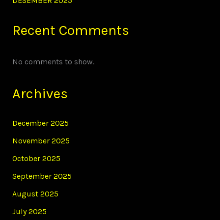
DESEMBER 2025
Recent Comments
No comments to show.
Archives
December 2025
November 2025
October 2025
September 2025
August 2025
July 2025