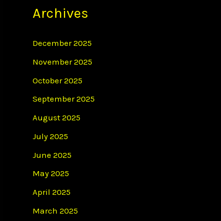
Archives
December 2025
November 2025
October 2025
September 2025
August 2025
July 2025
June 2025
May 2025
April 2025
March 2025