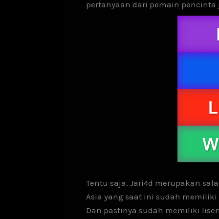
pertanyaan dari pemain pencinta 
Tentu saja, Jari4d merupakan salah
Asia yang saat ini sudah memili
Dan pastinya sudah memiliki lise