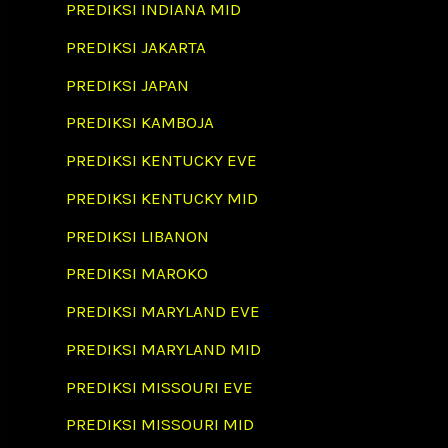
PREDIKSI INDIANA MID
PREDIKSI JAKARTA
PREDIKSI JAPAN
PREDIKSI KAMBOJA
PREDIKSI KENTUCKY EVE
PREDIKSI KENTUCKY MID
PREDIKSI LIBANON
PREDIKSI MAROKO
PREDIKSI MARYLAND EVE
PREDIKSI MARYLAND MID
PREDIKSI MISSOURI EVE
PREDIKSI MISSOURI MID