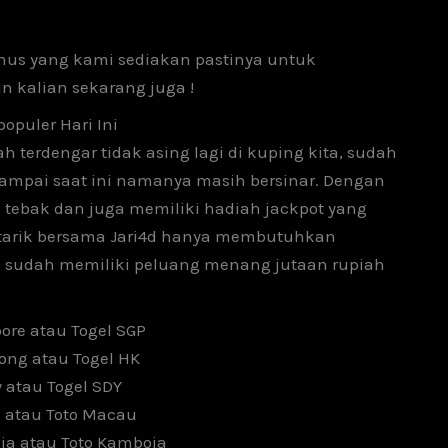
nus yang kami sediakan pastinya untuk
 kalian sekarang juga !
populer Hari Ini
h terdengar tidak asing lagi di kuping kita, sudah
sampai saat ini namanya masih bersinar. Dengan
tebak dan juga memiliki hadiah jackpot yang
ertarik bersama Jari4d hanya membutuhkan
sudah memiliki peluang menang jutaan rupiah
ore atau Togel SGP
ong atau Togel HK
 atau Togel SDY
u atau Toto Macau
ja atau Toto Kamboja