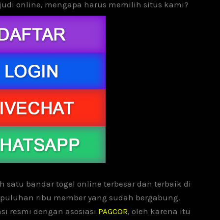
judi online, mengapa harus memilih situs kami?
 satu bandar togel online terbesar dan terbaik di
ki puluhan ribu member yang sudah bergabung.
nsi resmi dengan asosiasi
PAGCOR
, oleh karena itu