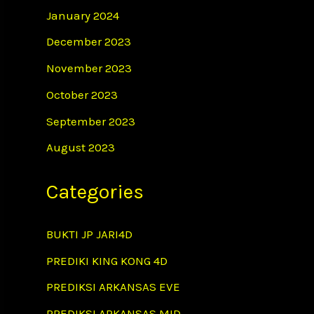
January 2024
December 2023
November 2023
October 2023
September 2023
August 2023
Categories
BUKTI JP JARI4D
PREDIKI KING KONG 4D
PREDIKSI ARKANSAS EVE
PREDIKSI ARKANSAS MID