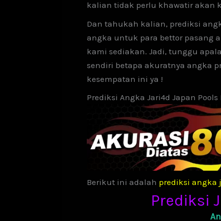
kalian tidak perlu khawatir aka
Dan tahukah kalian, prediksi ang
angka untuk para bettor pasang a
kami sediakan. Jadi, tunggu apal
sendiri betapa akuratnya angka pr
kesempatan ini ya !
Prediksi Angka Jari4d Japan Pools
Berikut ini adalah
prediksi angka 
Prediksi 
An