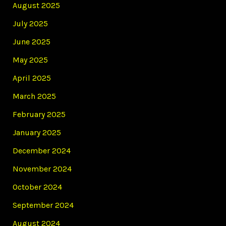
August 2025
July 2025
June 2025
May 2025
April 2025
March 2025
February 2025
January 2025
December 2024
November 2024
October 2024
September 2024
August 2024