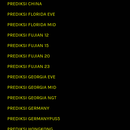
PREDIKSI CHINA
PREDIKSI FLORIDA EVE
PREDIKSI FLORIDA MID
PREDIKSI FUJIAN 12
PREDIKSI FUJIAN 15
PREDIKSI FUJIAN 20
PREDIKSI FUJIAN 23
PREDIKSI GEORGIA EVE
PREDIKSI GEORGIA MID
PREDIKSI GEORGIA NGT
PREDIKSI GERMANY
PREDIKSI GERMANYPUS5
PREDIKSI HONGKONG