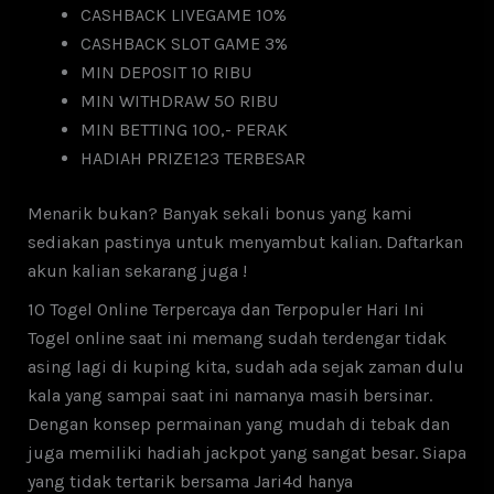
CASHBACK LIVEGAME 10%
CASHBACK SLOT GAME 3%
MIN DEPOSIT 10 RIBU
MIN WITHDRAW 50 RIBU
MIN BETTING 100,- PERAK
HADIAH PRIZE123 TERBESAR
Menarik bukan? Banyak sekali bonus yang kami
sediakan pastinya untuk menyambut kalian. Daftarkan
akun kalian sekarang juga !
10 Togel Online Terpercaya dan Terpopuler Hari Ini
Togel online saat ini memang sudah terdengar tidak
asing lagi di kuping kita, sudah ada sejak zaman dulu
kala yang sampai saat ini namanya masih bersinar.
Dengan konsep permainan yang mudah di tebak dan
juga memiliki hadiah jackpot yang sangat besar. Siapa
yang tidak tertarik bersama Jari4d hanya