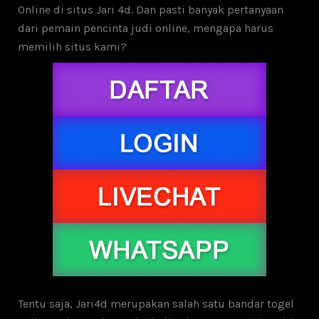
Online di situs Jari 4d. Dan pasti banyak pertanyaan
dari pemain pencinta judi online, mengapa harus
memilih situs kami?
Tentu saja, Jari4d merupakan salah satu bandar togel