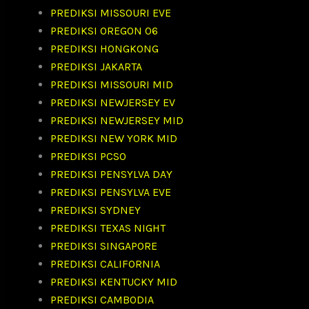
PREDIKSI MISSOURI EVE
PREDIKSI OREGON 06
PREDIKSI HONGKONG
PREDIKSI JAKARTA
PREDIKSI MISSOURI MID
PREDIKSI NEWJERSEY EV
PREDIKSI NEWJERSEY MID
PREDIKSI NEW YORK MID
PREDIKSI PCSO
PREDIKSI PENSYLVA DAY
PREDIKSI PENSYLVA EVE
PREDIKSI SYDNEY
PREDIKSI TEXAS NIGHT
PREDIKSI SINGAPORE
PREDIKSI CALIFORNIA
PREDIKSI KENTUCKY MID
PREDIKSI CAMBODIA