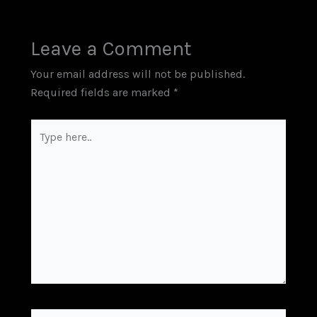
Leave a Comment
Your email address will not be published.
Required fields are marked
*
Type
here..
Name*