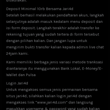
disediakan.
Deposit Minimal 10rb Bersama Jari4d
Setelah berhasil melakukan pendaftaran akun, langkah
selanjutnya adalah masuk kedalam menu deposit dan
isi form deposit. Langkah terakhir adalah transfer ke
rekening tujuan yang sudah tertera di form tersebut
dengan pilihan kalian. Dan jangan lupa untuk
mengirim bukti transfer kalian kepada admin live chat
24jam kami.
Kami memiliki berbaga jenis variasi metode tranksasi
diantaranya itu menggunakan Bank Lokal, E-Money/E-
Wallet dan Pulsa
Login Jari4d
Untuk mengakses semua jenis permainan bersama
situs jari4d, silahkan kalian login jari4d dengan
mengakses link “www.jari4d.com” dan langsung
masukkan username & password yang sudah kalian