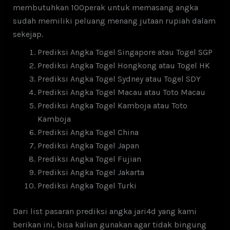
membutuhkan 100perak untuk memasang angka
sudah memiliki peluang menang jutaan rupiah dalam
sekejap.
Prediksi Angka Togel Singapore atau Togel SGP
Prediksi Angka Togel Hongkong atau Togel HK
Prediksi Angka Togel Sydney atau Togel SDY
Prediksi Angka Togel Macau atau Toto Macau
Prediksi Angka Togel Kamboja atau Toto
Kamboja
Prediksi Angka Togel China
Prediksi Angka Togel Japan
Prediksi Angka Togel Fujian
Prediksi Angka Togel Jakarta
Prediksi Angka Togel Turki
Dari list pasaran prediksi angka jari4d yang kami
berikan ini, bisa kalian gunakan agar tidak bingung