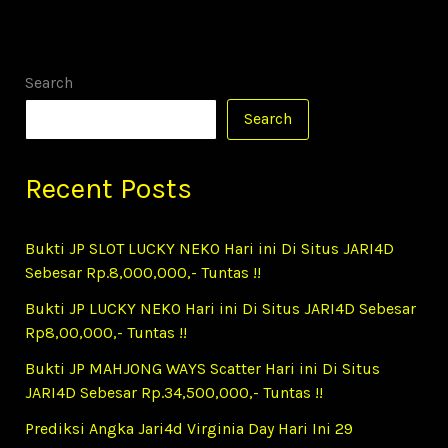
Search
Search
Recent Posts
Bukti JP SLOT LUCKY NEKO Hari ini Di Situs JARI4D
Sebesar Rp.8,000,000,- Tuntas !!
Bukti JP LUCKY NEKO Hari ini Di Situs JARI4D Sebesar
Rp8,00,000,- Tuntas !!
Bukti JP MAHJONG WAYS Scatter Hari ini Di Situs
JARI4D Sebesar Rp.34,500,000,- Tuntas !!
Prediksi Angka Jari4d Virginia Day Hari Ini 29