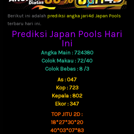
Berikut ini adalah
prediksi angka jari4d Japan Pools
terbaru hari ini.
Prediksi Japan Pools Hari
Ini
Angka Main : 724380
Colok Makau : 72/40
Colok Bebas : 8 /3
As : 047
Kop : 723
Kepala : 802
Ekor : 347
TOP JITU 2D :
18*27*30*20
40*03*07*83