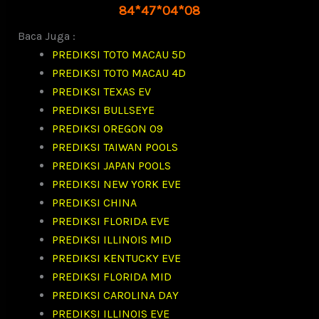
84*47*04*08
Baca Juga :
PREDIKSI TOTO MACAU 5D
PREDIKSI TOTO MACAU 4D
PREDIKSI TEXAS EV
PREDIKSI BULLSEYE
PREDIKSI OREGON 09
PREDIKSI TAIWAN POOLS
PREDIKSI JAPAN POOLS
PREDIKSI NEW YORK EVE
PREDIKSI CHINA
PREDIKSI FLORIDA EVE
PREDIKSI ILLINOIS MID
PREDIKSI KENTUCKY EVE
PREDIKSI FLORIDA MID
PREDIKSI CAROLINA DAY
PREDIKSI ILLINOIS EVE