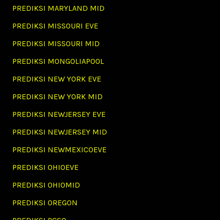
PREDIKSI MARYLAND MID
PREDIKSI MISSOURI EVE
PREDIKSI MISSOURI MID
PREDIKSI MONGOLIAPOOL
PREDIKSI NEW YORK EVE
PREDIKSI NEW YORK MID
PREDIKSI NEWJERSEY EVE
PREDIKSI NEWJERSEY MID
PREDIKSI NEWMEXICOEVE
PREDIKSI OHIOEVE
PREDIKSI OHIOMID
PREDIKSI OREGON