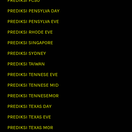
PREDIKSI PCSO
PREDIKSI PENSYLVA DAY
PREDIKSI PENSYLVA EVE
PREDIKSI RHODE EVE
PREDIKSI SINGAPORE
PREDIKSI SYDNEY
PREDIKSI TAIWAN
PREDIKSI TENNESE EVE
PREDIKSI TENNESE MID
PREDIKSI TENNESEMOR
PREDIKSI TEXAS DAY
PREDIKSI TEXAS EVE
PREDIKSI TEXAS MOR