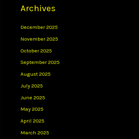
Archives
December 2025
November 2025
October 2025
September 2025
August 2025
July 2025
June 2025
May 2025
April 2025
March 2025