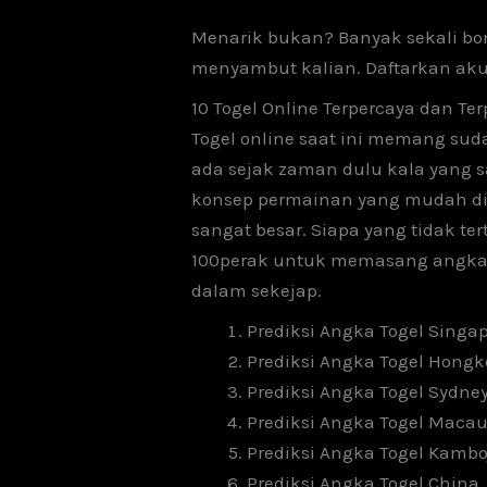
Menarik bukan? Banyak sekali bo
menyambut kalian. Daftarkan akun
10 Togel Online Terpercaya dan Ter
Togel online saat ini memang suda
ada sejak zaman dulu kala yang 
konsep permainan yang mudah di 
sangat besar. Siapa yang tidak t
100perak untuk memasang angka 
dalam sekejap.
Prediksi Angka Togel Singap
Prediksi Angka Togel Hongk
Prediksi Angka Togel Sydney
Prediksi Angka Togel Maca
Prediksi Angka Togel Kambo
Prediksi Angka Togel China