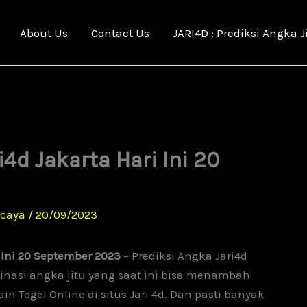
About Us
Contact Us
JARI4D : Prediksi Angka J
i4d Jakarta Hari Ini 20
ercaya
/
20/09/2023
 Ini 20 September 2023
– Prediksi Angka Jari4d
nasi angka jitu yang saat ini bisa menambah
Togel Online di situs Jari 4d. Dan pasti banyak