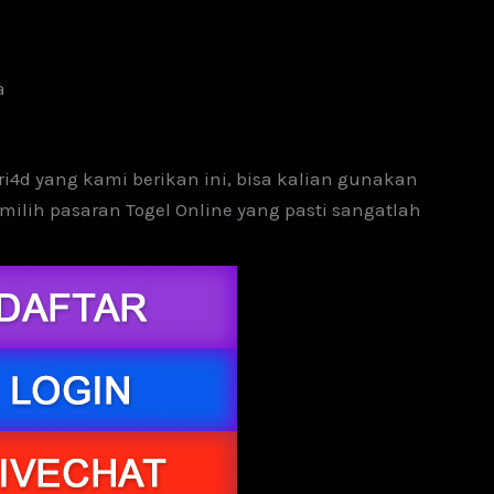
a
ari4d yang kami berikan ini, bisa kalian gunakan
milih pasaran Togel Online yang pasti sangatlah