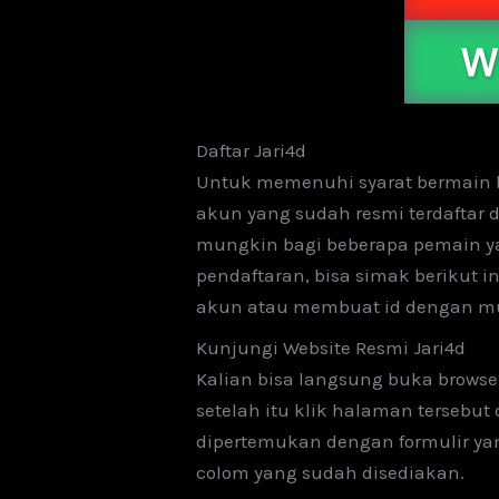
Daftar Jari4d
Untuk memenuhi syarat bermain b
akun yang sudah resmi terdaftar 
mungkin bagi beberapa pemain 
pendaftaran, bisa simak berikut 
akun atau membuat id dengan mu
Kunjungi Website Resmi Jari4d
Kalian bisa langsung buka browse
setelah itu klik halaman tersebut
dipertemukan dengan formulir yan
colom yang sudah disediakan.