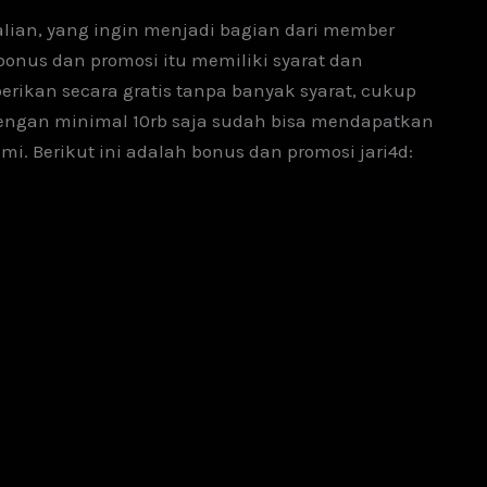
ian, yang ingin menjadi bagian dari member
 bonus dan promosi itu memiliki syarat dan
erikan secara gratis tanpa banyak syarat, cukup
dengan minimal 10rb saja sudah bisa mendapatkan
i. Berikut ini adalah bonus dan promosi jari4d: