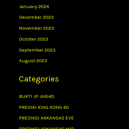
January 2024
December 2023
November 2023
October 2023
September 2023
August 2023
Categories
BUKTI JP JARI4D
PREDIKI KING KONG 4D
PREDIKSI ARKANSAS EVE
PREDIKSI ARKANSAS MID