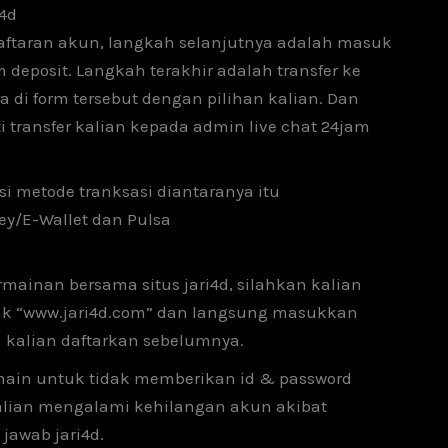
i4d
aftaran akun, langkah selanjutnya adalah masuk
 deposit. Langkah terakhir adalah transfer ke
a di form tersebut dengan pilihan kalian. Dan
 transfer kalian kepada admin live chat 24jam
si metode tranksasi diantaranya itu
y/E-Wallet dan Pulsa
ainan bersama situs jari4d, silahkan kalian
ink “www.jari4d.com” dan langsung masukkan
kalian daftarkan sebelumnya.
emain untuk tidak memberikan id & password
kalian mengalami kehilangan akun akibat
jawab jari4d.