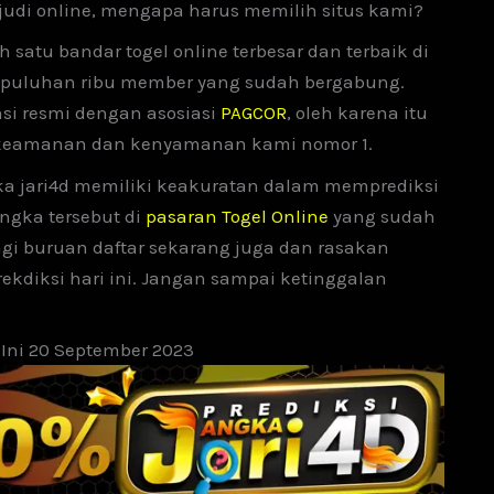
judi online, mengapa harus memilih situs kami?
 satu bandar togel online terbesar dan terbaik di
ki puluhan ribu member yang sudah bergabung.
nsi resmi dengan asosiasi
PAGCOR
, oleh karena itu
n keamanan dan kenyamanan kami nomor 1.
ka jari4d memiliki keakuratan dalam memprediksi
ngka tersebut di
pasaran Togel Online
yang sudah
agi buruan daftar sekarang juga dan rasakan
ekdiksi hari ini. Jangan sampai ketinggalan
 Ini 20 September 2023