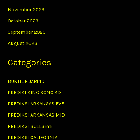
November 2023
October 2023
September 2023
August 2023
Categories
BUKTI JP JARI4D
PREDIKI KING KONG 4D
PREDIKSI ARKANSAS EVE
PREDIKSI ARKANSAS MID
PREDIKSI BULLSEYE
PREDIKSI CALIFORNIA