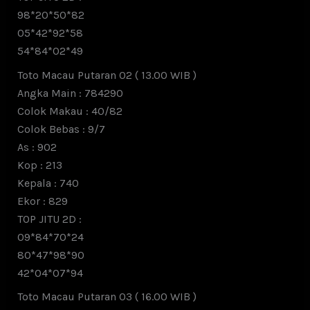
98*20*50*82
05*42*92*58
54*84*02*49
Toto Macau Putaran 02 ( 13.00 WIB )
Angka Main : 784290
Colok Makau : 40/82
Colok Bebas : 9/7
As : 902
Kop : 213
Kepala : 740
Ekor : 829
TOP JITU 2D :
09*84*70*24
80*47*98*90
42*04*07*94
Toto Macau Putaran 03 ( 16.00 WIB )