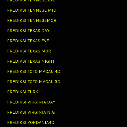
PREDIKSI TENNESE MID
PREDIKSI TENNESEMOR
PREDIKSI TEXAS DAY
PREDIKSI TEXAS EVE
PREDIKSI TEXAS MOR
PREDIKSI TEXAS NIGHT
PREDIKSI TOTO MACAU 4D
PREDIKSI TOTO MACAU 5D
PREDIKSI TURKI
PREDIKSI VIRGINIA DAY
PREDIKSI VIRGINIA NIG
PREDIKSI YORDANIA4D