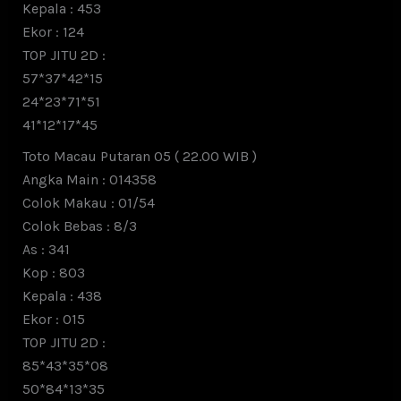
Kepala : 453
Ekor : 124
TOP JITU 2D :
57*37*42*15
24*23*71*51
41*12*17*45
Toto Macau Putaran 05 ( 22.00 WIB )
Angka Main : 014358
Colok Makau : 01/54
Colok Bebas : 8/3
As : 341
Kop : 803
Kepala : 438
Ekor : 015
TOP JITU 2D :
85*43*35*08
50*84*13*35