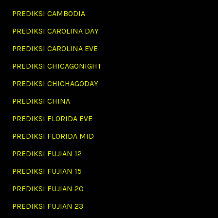
PREDIKSI CAMBODIA
PREDIKSI CAROLINA DAY
PREDIKSI CAROLINA EVE
PREDIKSI CHICAGONIGHT
PREDIKSI CHICHAGODAY
PREDIKSI CHINA
PREDIKSI FLORIDA EVE
PREDIKSI FLORIDA MID
PREDIKSI FUJIAN 12
PREDIKSI FUJIAN 15
PREDIKSI FUJIAN 20
PREDIKSI FUJIAN 23