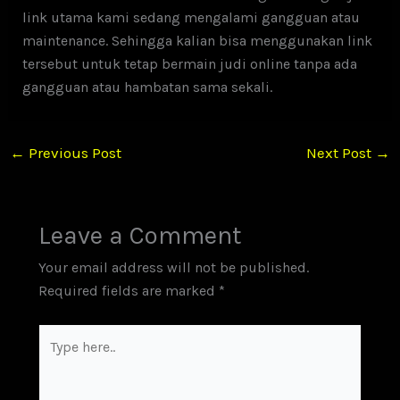
link utama kami sedang mengalami gangguan atau
maintenance. Sehingga kalian bisa menggunakan link
tersebut untuk tetap bermain judi online tanpa ada
gangguan atau hambatan sama sekali.
←
Previous Post
Next Post
→
Leave a Comment
Your email address will not be published.
Required fields are marked
*
Type
here..