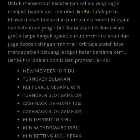
Untuk menyambut kedatangan kalian, yang ingin
menjadi bagian dari member
Jari4d
. Tidak perlu
khawatir akan bonus dan promosi itu memiliki syarat
dan ketentuan yang ribet. Kami akan berikan secara
gratis tanpa banyak syarat, cukup memiliki akun dan
juga deposit dengan minimal 10rb saja sudah bisa
mendapatkan peluang jackpot besar bersama kami.
Berikut ini adalah bonus dan promosi jari4d:
NEW MEMBER 10 RIBU
TURNOVER BULANAN
REFFERAL LIVEGAME 0.1%
TURNOVER SLOT GAME 3%
CASHBACK LIVEGAME 10%
CASHBACK SLOT GAME 3%
MIN DEPOSIT 10 RIBU
MIN WITHDRAW 50 RIBU
MIN BETTING 100,- PERAK