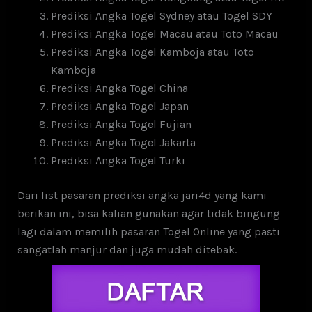
Prediksi Angka Togel Sydney atau Togel SDY
Prediksi Angka Togel Macau atau Toto Macau
Prediksi Angka Togel Kamboja atau Toto
Kamboja
Prediksi Angka Togel China
Prediksi Angka Togel Japan
Prediksi Angka Togel Fujian
Prediksi Angka Togel Jakarta
Prediksi Angka Togel Turki
Dari list pasaran prediksi angka jari4d yang kami
berikan ini, bisa kalian gunakan agar tidak bingung
lagi dalam memilih pasaran Togel Online yang pasti
sangatlah manjur dan juga mudah ditebak.