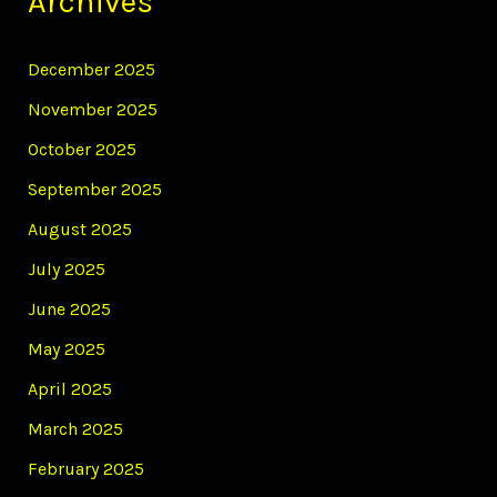
Archives
December 2025
November 2025
October 2025
September 2025
August 2025
July 2025
June 2025
May 2025
April 2025
March 2025
February 2025