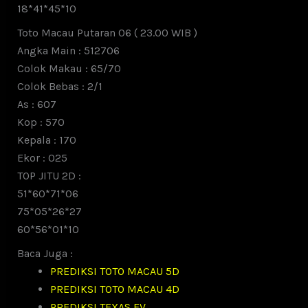
18*41*45*10
Toto Macau Putaran 06 ( 23.00 WIB )
Angka Main : 512706
Colok Makau : 65/70
Colok Bebas : 2/1
As : 607
Kop : 570
Kepala : 170
Ekor : 025
TOP JITU 2D :
51*60*71*06
75*05*26*27
60*56*01*10
Baca Juga :
PREDIKSI TOTO MACAU 5D
PREDIKSI TOTO MACAU 4D
PREDIKSI TEXAS EV