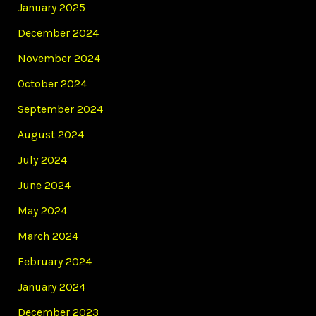
January 2025
December 2024
November 2024
October 2024
September 2024
August 2024
July 2024
June 2024
May 2024
March 2024
February 2024
January 2024
December 2023