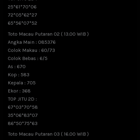
25*61*70*06
72*05*62*27
65*56*07*52
Toto Macau Putaran 02 ( 13.00 WIB )
Angka Main : 085376
Colok Makau : 60/73
Colok Bebas : 6/5
As : 670
Kop : 583
Kepala : 705
Ekor : 368
TOP JITU 2D :
67*03*70*58
35*06*83*07
86*50*75*63
Toto Macau Putaran 03 ( 16.00 WIB )