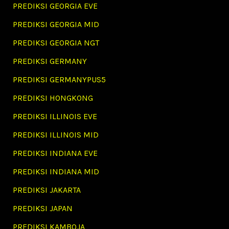
PREDIKSI GEORGIA EVE
PREDIKSI GEORGIA MID
PREDIKSI GEORGIA NGT
PREDIKSI GERMANY
PREDIKSI GERMANYPUS5
PREDIKSI HONGKONG
PREDIKSI ILLINOIS EVE
PREDIKSI ILLINOIS MID
PREDIKSI INDIANA EVE
PREDIKSI INDIANA MID
PREDIKSI JAKARTA
PREDIKSI JAPAN
PREDIKSI KAMBOJA