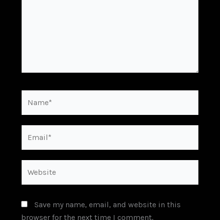
Name*
Email*
Website
Save my name, email, and website in this
browser for the next time I comment.