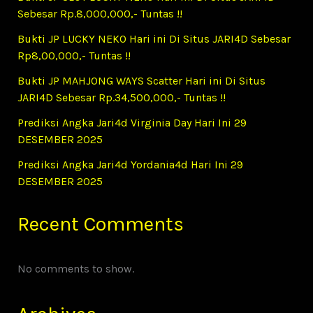
Sebesar Rp.8,000,000,- Tuntas !!
Bukti JP LUCKY NEKO Hari ini Di Situs JARI4D Sebesar
Rp8,00,000,- Tuntas !!
Bukti JP MAHJONG WAYS Scatter Hari ini Di Situs
JARI4D Sebesar Rp.34,500,000,- Tuntas !!
Prediksi Angka Jari4d Virginia Day Hari Ini 29
DESEMBER 2025
Prediksi Angka Jari4d Yordania4d Hari Ini 29
DESEMBER 2025
Recent Comments
No comments to show.