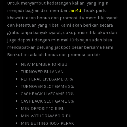
Untuk menyambut kedatangan kalian, yang ingin
menjadi bagian dari member
Jari4d
. Tidak perlu
khawatir akan bonus dan promosi itu memiliki syarat
dan ketentuan yang ribet. Kami akan berikan secara
gratis tanpa banyak syarat, cukup memiliki akun dan
juga deposit dengan minimal 10rb saja sudah bisa
mendapatkan peluang jackpot besar bersama kami.
Berikut ini adalah bonus dan promosi jari4d:
NEW MEMBER 10 RIBU
TURNOVER BULANAN
REFFERAL LIVEGAME 0.1%
TURNOVER SLOT GAME 3%
CASHBACK LIVEGAME 10%
CASHBACK SLOT GAME 3%
MIN DEPOSIT 10 RIBU
MIN WITHDRAW 50 RIBU
MIN BETTING 100,- PERAK