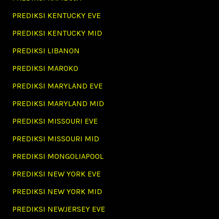
PREDIKSI KENTUCKY EVE
PREDIKSI KENTUCKY MID
PREDIKSI LIBANON
PREDIKSI MAROKO
PREDIKSI MARYLAND EVE
PREDIKSI MARYLAND MID
PREDIKSI MISSOURI EVE
PREDIKSI MISSOURI MID
PREDIKSI MONGOLIAPOOL
PREDIKSI NEW YORK EVE
PREDIKSI NEW YORK MID
PREDIKSI NEWJERSEY EVE