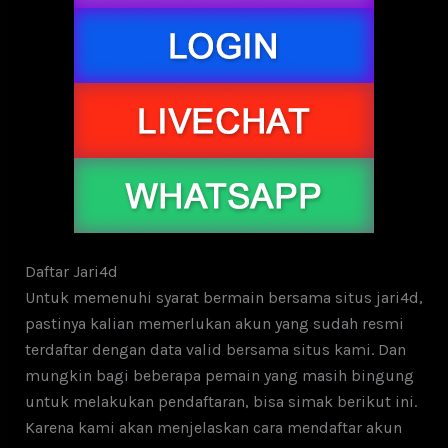
Daftar Jari4d
Untuk memenuhi syarat bermain bersama situs jari4d,
pastinya kalian memerlukan akun yang sudah resmi
terdaftar dengan data valid bersama situs kami. Dan
mungkin bagi beberapa pemain yang masih bingung
untuk melakukan pendaftaran, bisa simak berikut ini.
Karena kami akan menjelaskan cara mendaftar akun