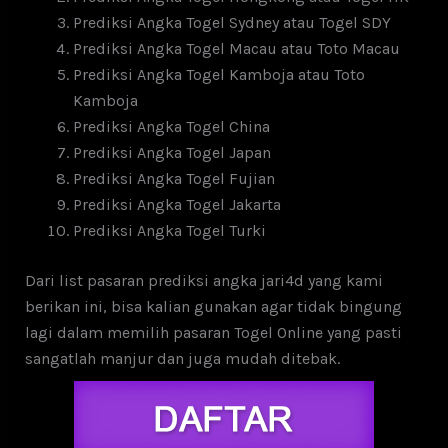
Prediksi Angka Togel Sydney atau Togel SDY
Prediksi Angka Togel Macau atau Toto Macau
Prediksi Angka Togel Kamboja atau Toto
Kamboja
Prediksi Angka Togel China
Prediksi Angka Togel Japan
Prediksi Angka Togel Fujian
Prediksi Angka Togel Jakarta
Prediksi Angka Togel Turki
Dari list pasaran prediksi angka jari4d yang kami
berikan ini, bisa kalian gunakan agar tidak bingung
lagi dalam memilih pasaran Togel Online yang pasti
sangatlah manjur dan juga mudah ditebak.