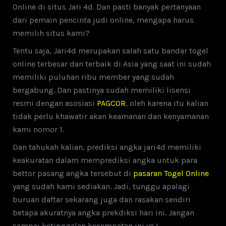
Online di situs Jari 4d. Dan pasti banyak pertanyaan
dari pemain pencinta judi online, mengapa harus
memilih situs kami?
Tentu saja, Jari4d merupakan salah satu bandar togel
online terbesar dan terbaik di Asia yang saat ini sudah
memiliki puluhan ribu member yang sudah
bergabung. Dan pastinya sudah memiliki lisensi
resmi dengan asosiasi
PAGCOR
, oleh karena itu kalian
tidak perlu khawatir akan keamanan dan kenyamanan
kami nomor 1.
Dan tahukah kalian, prediksi angka jari4d memiliki
keakuratan dalam memprediksi angka untuk para
bettor pasang angka tersebut di
pasaran Togel Online
yang sudah kami sediakan. Jadi, tunggu apalagi
buruan daftar sekarang juga dan rasakan sendiri
betapa akuratnya angka prekdiksi hari ini. Jangan
sampai ketinggalan kesempatan ini ya !