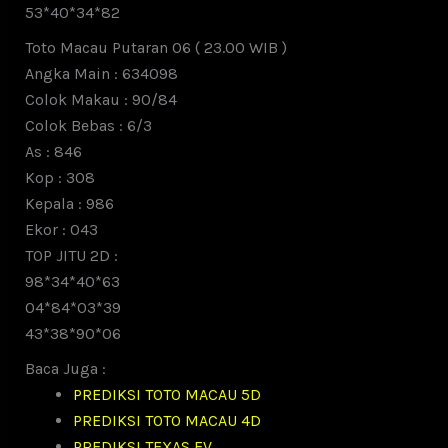
53*40*34*82
Toto Macau Putaran 06 ( 23.00 WIB )
Angka Main : 634098
Colok Makau : 90/84
Colok Bebas : 6/3
As : 846
Kop : 308
Kepala : 986
Ekor : 043
TOP JITU 2D :
98*34*40*63
04*84*03*39
43*38*90*06
Baca Juga :
PREDIKSI TOTO MACAU 5D
PREDIKSI TOTO MACAU 4D
PREDIKSI TEXAS EV