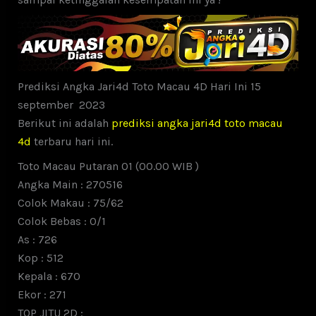
Prediksi Angka Jari4d Toto Macau 4D Hari Ini 15
september 2023
Berikut ini adalah
prediksi angka jari4d toto macau
4d
terbaru hari ini.
Toto Macau Putaran 01 (00.00 WIB )
Angka Main : 270516
Colok Makau : 75/62
Colok Bebas : 0/1
As : 726
Kop : 512
Kepala : 670
Ekor : 271
TOP JITU 2D :