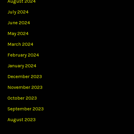
August 2024
July 2024
June 2024
May 2024
March 2024
February 2024
January 2024
December 2023
November 2023
October 2023
September 2023
August 2023