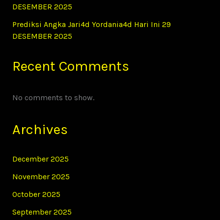
DESEMBER 2025
Prediksi Angka Jari4d Yordania4d Hari Ini 29
DESEMBER 2025
Recent Comments
No comments to show.
Archives
December 2025
November 2025
October 2025
September 2025