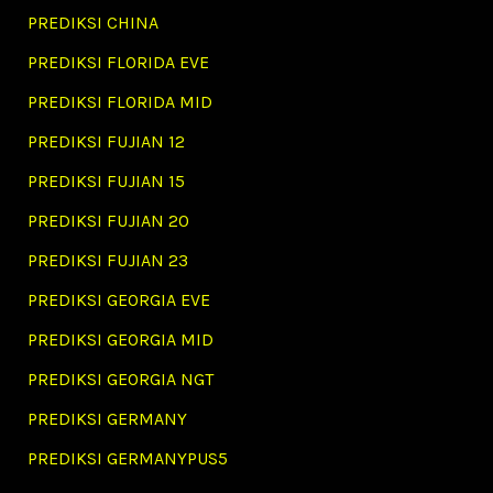
PREDIKSI CHINA
PREDIKSI FLORIDA EVE
PREDIKSI FLORIDA MID
PREDIKSI FUJIAN 12
PREDIKSI FUJIAN 15
PREDIKSI FUJIAN 20
PREDIKSI FUJIAN 23
PREDIKSI GEORGIA EVE
PREDIKSI GEORGIA MID
PREDIKSI GEORGIA NGT
PREDIKSI GERMANY
PREDIKSI GERMANYPUS5