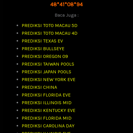
48*41*08*94
Baca Juga :
PREDIKSI TOTO MACAU 5D
PREDIKSI TOTO MACAU 4D
PREDIKSI TEXAS EV
PREDIKSI BULLSEYE
PREDIKSI OREGON 09
PREDIKSI TAIWAN POOLS
PREDIKSI JAPAN POOLS
PREDIKSI NEW YORK EVE
PREDIKSI CHINA
PREDIKSI FLORIDA EVE
PREDIKSI ILLINOIS MID
PREDIKSI KENTUCKY EVE
PREDIKSI FLORIDA MID
PREDIKSI CAROLINA DAY