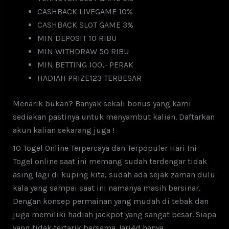
CASHBACK LIVEGAME 10%
CASHBACK SLOT GAME 3%
MIN DEPOSIT 10 RIBU
MIN WITHDRAW 50 RIBU
MIN BETTING 100,- PERAK
HADIAH PRIZE123 TERBESAR
Menarik bukan? Banyak sekali bonus yang kami
sediakan pastinya untuk menyambut kalian. Daftarkan
akun kalian sekarang juga !
10 Togel Online Terpercaya dan Terpopuler Hari Ini
Togel online saat ini memang sudah terdengar tidak
asing lagi di kuping kita, sudah ada sejak zaman dulu
kala yang sampai saat ini namanya masih bersinar.
Dengan konsep permainan yang mudah di tebak dan
juga memiliki hadiah jackpot yang sangat besar. Siapa
yang tidak tertarik bersama Jari4d hanya