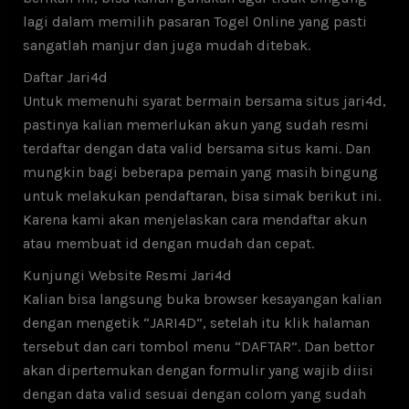
lagi dalam memilih pasaran Togel Online yang pasti
sangatlah manjur dan juga mudah ditebak.
Daftar Jari4d
Untuk memenuhi syarat bermain bersama situs jari4d,
pastinya kalian memerlukan akun yang sudah resmi
terdaftar dengan data valid bersama situs kami. Dan
mungkin bagi beberapa pemain yang masih bingung
untuk melakukan pendaftaran, bisa simak berikut ini.
Karena kami akan menjelaskan cara mendaftar akun
atau membuat id dengan mudah dan cepat.
Kunjungi Website Resmi Jari4d
Kalian bisa langsung buka browser kesayangan kalian
dengan mengetik “JARI4D”, setelah itu klik halaman
tersebut dan cari tombol menu “DAFTAR”. Dan bettor
akan dipertemukan dengan formulir yang wajib diisi
dengan data valid sesuai dengan colom yang sudah