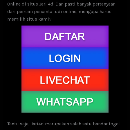
Online di situs Jari 4d. Dan pasti banyak pertanyaan
dari pemain pencinta judi online, mengapa harus
memilih situs kami?
Tentu saja, Jari4d merupakan salah satu bandar togel