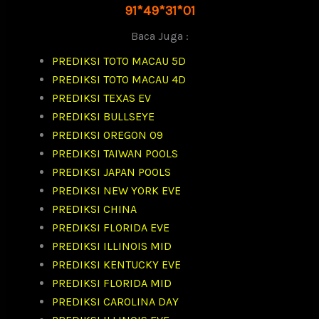
91*49*31*01
Baca Juga :
PREDIKSI TOTO MACAU 5D
PREDIKSI TOTO MACAU 4D
PREDIKSI TEXAS EV
PREDIKSI BULLSEYE
PREDIKSI OREGON 09
PREDIKSI TAIWAN POOLS
PREDIKSI JAPAN POOLS
PREDIKSI NEW YORK EVE
PREDIKSI CHINA
PREDIKSI FLORIDA EVE
PREDIKSI ILLINOIS MID
PREDIKSI KENTUCKY EVE
PREDIKSI FLORIDA MID
PREDIKSI CAROLINA DAY