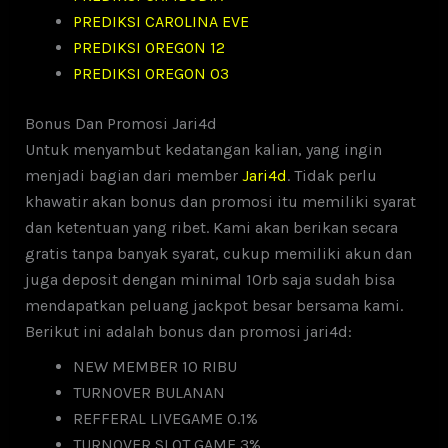
PREDIKSI CAROLINA EVE
PREDIKSI OREGON 12
PREDIKSI OREGON 03
Bonus Dan Promosi Jari4d
Untuk menyambut kedatangan kalian, yang ingin
menjadi bagian dari member
Jari4d
. Tidak perlu
khawatir akan bonus dan promosi itu memiliki syarat
dan ketentuan yang ribet. Kami akan berikan secara
gratis tanpa banyak syarat, cukup memiliki akun dan
juga deposit dengan minimal 10rb saja sudah bisa
mendapatkan peluang jackpot besar bersama kami.
Berikut ini adalah bonus dan promosi jari4d:
NEW MEMBER 10 RIBU
TURNOVER BULANAN
REFFERAL LIVEGAME 0.1%
TURNOVER SLOT GAME 3%