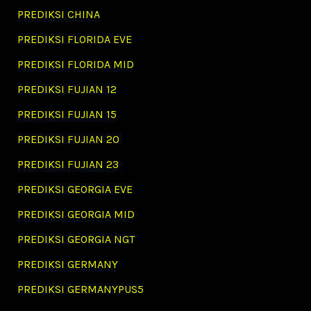
PREDIKSI CHINA
PREDIKSI FLORIDA EVE
PREDIKSI FLORIDA MID
PREDIKSI FUJIAN 12
PREDIKSI FUJIAN 15
PREDIKSI FUJIAN 20
PREDIKSI FUJIAN 23
PREDIKSI GEORGIA EVE
PREDIKSI GEORGIA MID
PREDIKSI GEORGIA NGT
PREDIKSI GERMANY
PREDIKSI GERMANYPUS5