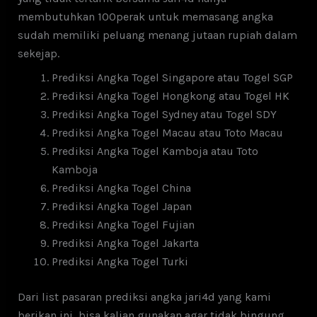
membutuhkan 100perak untuk memasang angka
sudah memiliki peluang menang jutaan rupiah dalam
sekejap.
Prediksi Angka Togel Singapore atau Togel SGP
Prediksi Angka Togel Hongkong atau Togel HK
Prediksi Angka Togel Sydney atau Togel SDY
Prediksi Angka Togel Macau atau Toto Macau
Prediksi Angka Togel Kamboja atau Toto
Kamboja
Prediksi Angka Togel China
Prediksi Angka Togel Japan
Prediksi Angka Togel Fujian
Prediksi Angka Togel Jakarta
Prediksi Angka Togel Turki
Dari list pasaran prediksi angka jari4d yang kami
berikan ini, bisa kalian gunakan agar tidak bingung