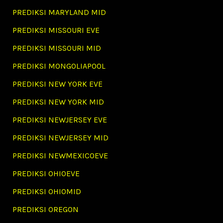
PREDIKSI MARYLAND MID
PREDIKSI MISSOURI EVE
PREDIKSI MISSOURI MID
PREDIKSI MONGOLIAPOOL
PREDIKSI NEW YORK EVE
PREDIKSI NEW YORK MID
PREDIKSI NEWJERSEY EVE
PREDIKSI NEWJERSEY MID
PREDIKSI NEWMEXICOEVE
PREDIKSI OHIOEVE
PREDIKSI OHIOMID
PREDIKSI OREGON