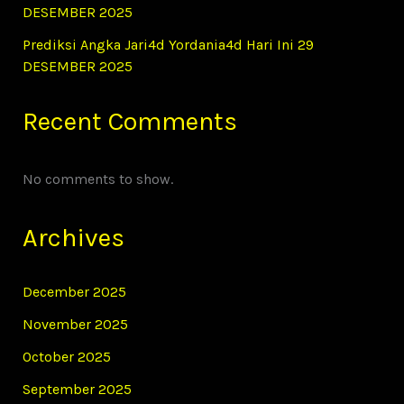
DESEMBER 2025
Prediksi Angka Jari4d Yordania4d Hari Ini 29
DESEMBER 2025
Recent Comments
No comments to show.
Archives
December 2025
November 2025
October 2025
September 2025