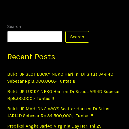
Search
Search
Recent Posts
Bukti JP SLOT LUCKY NEKO Hari ini Di Situs JARI4D
Sebesar Rp.8,000,000,- Tuntas !!
Bukti JP LUCKY NEKO Hari ini Di Situs JARI4D Sebesar
Rp8,00,000,- Tuntas !!
Bukti JP MAHJONG WAYS Scatter Hari ini Di Situs
JARI4D Sebesar Rp.34,500,000,- Tuntas !!
Prediksi Angka Jari4d Virginia Day Hari Ini 29