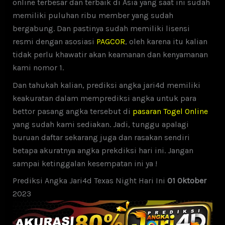
online terbesar dan terbaik di Asia yang saat ini sudah
memiliki puluhan ribu member yang sudah
bergabung. Dan pastinya sudah memiliki lisensi
resmi dengan asosiasi
PAGCOR
, oleh karena itu kalian
tidak perlu khawatir akan keamanan dan kenyamanan
kami nomor 1.
Dan tahukah kalian, prediksi angka jari4d memiliki
keakuratan dalam memprediksi angka untuk para
bettor pasang angka tersebut di
pasaran Togel Online
yang sudah kami sediakan. Jadi, tunggu apalagi
buruan daftar sekarang juga dan rasakan sendiri
betapa akuratnya angka prekdiksi hari ini. Jangan
sampai ketinggalan kesempatan ini ya !
Prediksi Angka Jari4d Texas Night Hari Ini
01 Oktober
2023