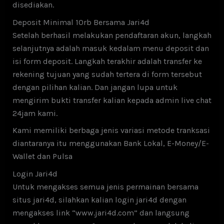
disediakan.
Deposit Minimal 10rb Bersama Jari4d
Setelah berhasil melakukan pendaftaran akun, langkah
selanjutnya adalah masuk kedalam menu deposit dan
isi form deposit. Langkah terakhir adalah transfer ke
rekening tujuan yang sudah tertera di form tersebut
dengan pilihan kalian. Dan jangan lupa untuk
mengirim bukti transfer kalian kepada admin live chat
24jam kami.
Kami memiliki berbaga jenis variasi metode tranksasi
diantaranya itu menggunakan Bank Lokal, E-Money/E-
Wallet dan Pulsa
Login Jari4d
Untuk mengakses semua jenis permainan bersama
situs jari4d, silahkan kalian login jari4d dengan
mengakses link “www.jari4d.com” dan langsung