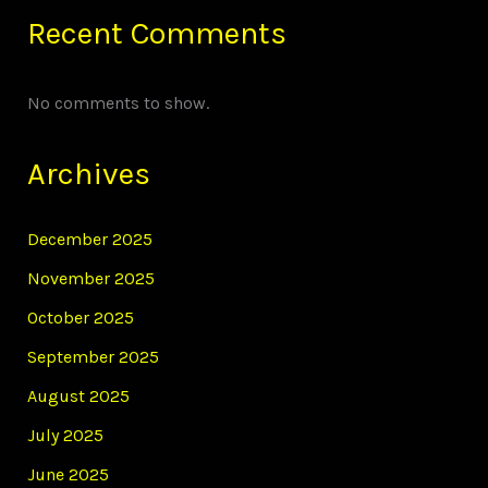
Recent Comments
No comments to show.
Archives
December 2025
November 2025
October 2025
September 2025
August 2025
July 2025
June 2025