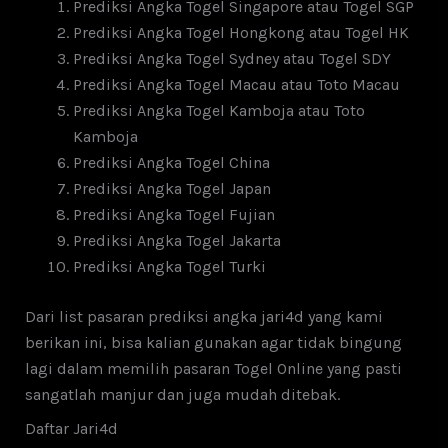
Prediksi Angka Togel Singapore atau Togel SGP
Prediksi Angka Togel Hongkong atau Togel HK
Prediksi Angka Togel Sydney atau Togel SDY
Prediksi Angka Togel Macau atau Toto Macau
Prediksi Angka Togel Kamboja atau Toto
Kamboja
Prediksi Angka Togel China
Prediksi Angka Togel Japan
Prediksi Angka Togel Fujian
Prediksi Angka Togel Jakarta
Prediksi Angka Togel Turki
Dari list pasaran prediksi angka jari4d yang kami
berikan ini, bisa kalian gunakan agar tidak bingung
lagi dalam memilih pasaran Togel Online yang pasti
sangatlah manjur dan juga mudah ditebak.
Daftar Jari4d