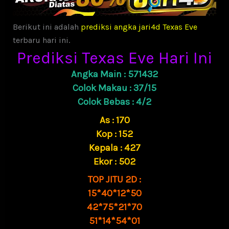
Berikut ini adalah
prediksi angka jari4d Texas Eve
terbaru hari ini.
Prediksi Texas Eve Hari Ini
Angka Main : 571432
Colok Makau : 37/15
Colok Bebas : 4/2
As : 170
Kop : 152
Kepala : 427
Ekor : 502
TOP JITU 2D :
15*40*12*50
42*75*21*70
51*14*54*01