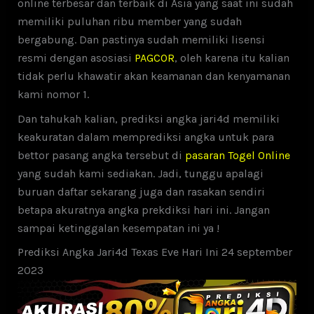
online terbesar dan terbaik di Asia yang saat ini sudah
memiliki puluhan ribu member yang sudah
bergabung. Dan pastinya sudah memiliki lisensi
resmi dengan asosiasi
PAGCOR
, oleh karena itu kalian
tidak perlu khawatir akan keamanan dan kenyamanan
kami nomor 1.
Dan tahukah kalian, prediksi angka jari4d memiliki
keakuratan dalam memprediksi angka untuk para
bettor pasang angka tersebut di
pasaran Togel Online
yang sudah kami sediakan. Jadi, tunggu apalagi
buruan daftar sekarang juga dan rasakan sendiri
betapa akuratnya angka prekdiksi hari ini. Jangan
sampai ketinggalan kesempatan ini ya !
Prediksi Angka Jari4d Texas Eve Hari Ini 24 september
2023