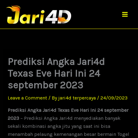
Skip
to
content
Prediksi Angka Jari4d
Texas Eve Hari Ini 24
september 2023
Leave a Comment
/ By
jari4d terpercaya
/
24/09/2023
Prediksi Angka Jari4d Texas Eve Hari Ini 24 september
2023
– Prediksi Angka Jari4d menyediakan banyak
sekali kombinasi angka jitu yang saat ini bisa
menambah pelaung kemenangan besar bermain Togel