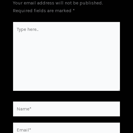
Your email address will not be published.
Required fields are marked
*
Type
here..
Name*
Email*