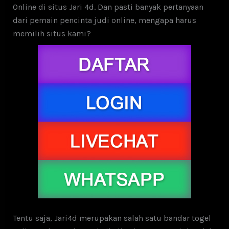
Online di situs Jari 4d. Dan pasti banyak pertanyaan
dari pemain pencinta judi online, mengapa harus
memilih situs kami?
Tentu saja, Jari4d merupakan salah satu bandar togel