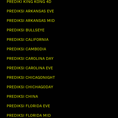
PREDIKI KING KONG 4D
PREDIKSI ARKANSAS EVE
PREDIKSI ARKANSAS MID
PREDIKSI BULLSEYE
PREDIKSI CALIFORNIA
PREDIKSI CAMBODIA
PREDIKSI CAROLINA DAY
PREDIKSI CAROLINA EVE
PREDIKSI CHICAGONIGHT
PREDIKSI CHICHAGODAY
PREDIKSI CHINA
PREDIKSI FLORIDA EVE
PREDIKSI FLORIDA MID