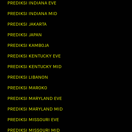
PREDIKSI INDIANA EVE
PREDIKSI INDIANA MID
PREDIKSI JAKARTA
PREDIKSI JAPAN
PREDIKSI KAMBOJA
PREDIKSI KENTUCKY EVE
PREDIKSI KENTUCKY MID
PREDIKSI LIBANON
PREDIKSI MAROKO
PREDIKSI MARYLAND EVE
PREDIKSI MARYLAND MID
PREDIKSI MISSOURI EVE
PREDIKSI MISSOURI MID