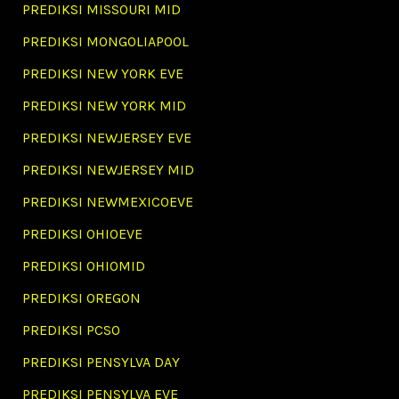
PREDIKSI MISSOURI MID
PREDIKSI MONGOLIAPOOL
PREDIKSI NEW YORK EVE
PREDIKSI NEW YORK MID
PREDIKSI NEWJERSEY EVE
PREDIKSI NEWJERSEY MID
PREDIKSI NEWMEXICOEVE
PREDIKSI OHIOEVE
PREDIKSI OHIOMID
PREDIKSI OREGON
PREDIKSI PCSO
PREDIKSI PENSYLVA DAY
PREDIKSI PENSYLVA EVE