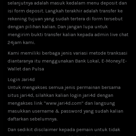
selanjutnya adalah masuk kedalam menu deposit dan
isi form deposit. Langkah terakhir adalah transfer ke
rekening tujuan yang sudah tertera di form tersebut
dengan pilihan kalian. Dan jangan lupa untuk
mengirim bukti transfer kalian kepada admin live chat
24jam kami.
Kami memiliki berbaga jenis variasi metode tranksasi
diantaranya itu menggunakan Bank Lokal, E-Money/E-
Wallet dan Pulsa
Login Jari4d
Untuk mengakses semua jenis permainan bersama
situs jari4d, silahkan kalian login jari4d dengan
mengakses link “www.jari4d.com” dan langsung
masukkan username & password yang sudah kalian
daftarkan sebelumnya.
Dan sedikit disclaimer kepada pemain untuk tidak