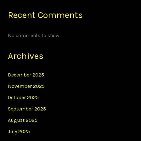
Recent Comments
No comments to show.
Archives
December 2025
November 2025
October 2025
September 2025
August 2025
July 2025