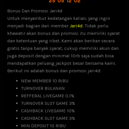
25*05*12*02
Bonus Dan Promosi Jari4d
Untuk menyambut kedatangan kalian, yang ingin
menjadi bagian dari member
Jari4d
. Tidak perlu
khawatir akan bonus dan promosi itu memiliki syarat
dan ketentuan yang ribet. Kami akan berikan secara
gratis tanpa banyak syarat, cukup memiliki akun dan
juga deposit dengan minimal 10rb saja sudah bisa
mendapatkan peluang jackpot besar bersama kami.
Berikut ini adalah bonus dan promosi jari4d:
NEW MEMBER 10 RIBU
TURNOVER BULANAN
REFFERAL LIVEGAME 0.1%
TURNOVER SLOT GAME 3%
CASHBACK LIVEGAME 10%
CASHBACK SLOT GAME 3%
MIN DEPOSIT 10 RIBU