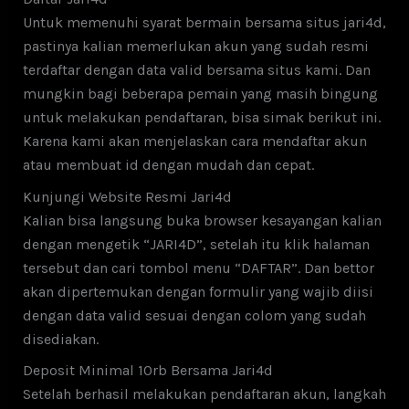
Untuk memenuhi syarat bermain bersama situs jari4d,
pastinya kalian memerlukan akun yang sudah resmi
terdaftar dengan data valid bersama situs kami. Dan
mungkin bagi beberapa pemain yang masih bingung
untuk melakukan pendaftaran, bisa simak berikut ini.
Karena kami akan menjelaskan cara mendaftar akun
atau membuat id dengan mudah dan cepat.
Kunjungi Website Resmi Jari4d
Kalian bisa langsung buka browser kesayangan kalian
dengan mengetik “JARI4D”, setelah itu klik halaman
tersebut dan cari tombol menu “DAFTAR”. Dan bettor
akan dipertemukan dengan formulir yang wajib diisi
dengan data valid sesuai dengan colom yang sudah
disediakan.
Deposit Minimal 10rb Bersama Jari4d
Setelah berhasil melakukan pendaftaran akun, langkah