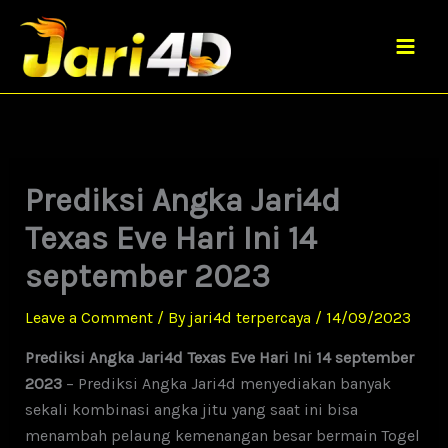
Skip
to
content
Prediksi Angka Jari4d
Texas Eve Hari Ini 14
september 2023
Leave a Comment
/ By
jari4d terpercaya
/
14/09/2023
Prediksi Angka Jari4d Texas Eve Hari Ini 14 september
2023
– Prediksi Angka Jari4d menyediakan banyak
sekali kombinasi angka jitu yang saat ini bisa
menambah pelaung kemenangan besar bermain Togel