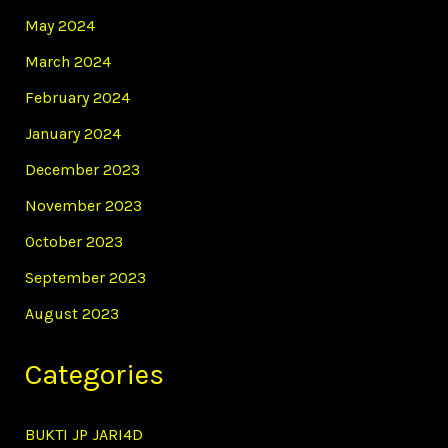
May 2024
March 2024
February 2024
January 2024
December 2023
November 2023
October 2023
September 2023
August 2023
Categories
BUKTI JP JARI4D