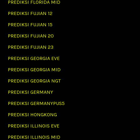
PREDIKSI FLORIDA MID
PREDIKSI FUJIAN 12
PREDIKSI FUJIAN 15
PREDIKSI FUJIAN 20
PREDIKSI FUJIAN 23
PREDIKSI GEORGIA EVE
PREDIKSI GEORGIA MID
PREDIKSI GEORGIA NGT
PREDIKSI GERMANY
PREDIKSI GERMANYPUS5
PREDIKSI HONGKONG
PREDIKSI ILLINOIS EVE
PREDIKSI ILLINOIS MID