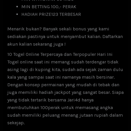
MIN BETTING 100,- PERAK
HADIAH PRIZE123 TERBESAR
Menarik bukan? Banyak sekali bonus yang kami
sediakan pastinya untuk menyambut kalian. Daftarkan
akun kalian sekarang juga !
10 Togel Online Terpercaya dan Terpopuler Hari Ini
Togel online saat ini memang sudah terdengar tidak
asing lagi di kuping kita, sudah ada sejak zaman dulu
kala yang sampai saat ini namanya masih bersinar.
Dengan konsep permainan yang mudah di tebak dan
juga memiliki hadiah jackpot yang sangat besar. Siapa
yang tidak tertarik bersama Jari4d hanya
membutuhkan 100perak untuk memasang angka
sudah memiliki peluang menang jutaan rupiah dalam
sekejap.