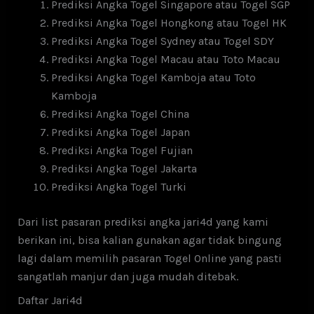
Prediksi Angka Togel Singapore atau Togel SGP
Prediksi Angka Togel Hongkong atau Togel HK
Prediksi Angka Togel Sydney atau Togel SDY
Prediksi Angka Togel Macau atau Toto Macau
Prediksi Angka Togel Kamboja atau Toto
Kamboja
Prediksi Angka Togel China
Prediksi Angka Togel Japan
Prediksi Angka Togel Fujian
Prediksi Angka Togel Jakarta
Prediksi Angka Togel Turki
Dari list pasaran prediksi angka jari4d yang kami
berikan ini, bisa kalian gunakan agar tidak bingung
lagi dalam memilih pasaran Togel Online yang pasti
sangatlah manjur dan juga mudah ditebak.
Daftar Jari4d