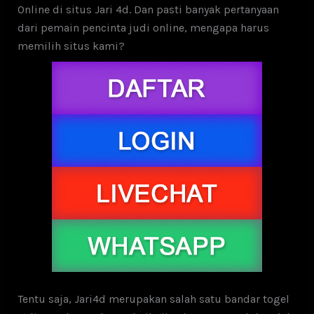
Online di situs Jari 4d. Dan pasti banyak pertanyaan
dari pemain pencinta judi online, mengapa harus
memilih situs kami?
Tentu saja, Jari4d merupakan salah satu bandar togel