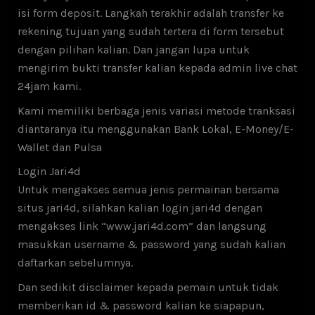
isi form deposit. Langkah terakhir adalah transfer ke
rekening tujuan yang sudah tertera di form tersebut
dengan pilihan kalian. Dan jangan lupa untuk
mengirim bukti transfer kalian kepada admin live chat
24jam kami.
Kami memiliki berbaga jenis variasi metode tranksasi
diantaranya itu menggunakan Bank Lokal, E-Money/E-
Wallet dan Pulsa
Login Jari4d
Untuk mengakses semua jenis permainan bersama
situs jari4d, silahkan kalian login jari4d dengan
mengakses link “www.jari4d.com” dan langsung
masukkan username & password yang sudah kalian
daftarkan sebelumnya.
Dan sedikit disclaimer kepada pemain untuk tidak
memberikan id & password kalian ke siapapun,