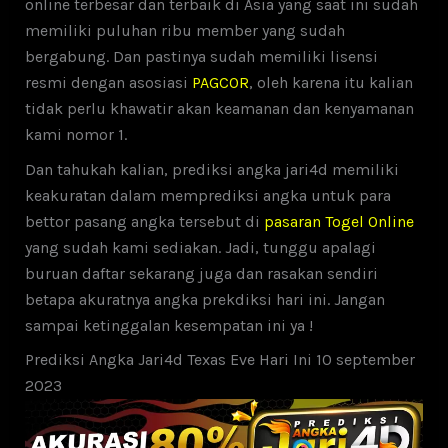
online terbesar dan terbaik di Asia yang saat ini sudah
memiliki puluhan ribu member yang sudah
bergabung. Dan pastinya sudah memiliki lisensi
resmi dengan asosiasi
PAGCOR
, oleh karena itu kalian
tidak perlu khawatir akan keamanan dan kenyamanan
kami nomor 1.
Dan tahukah kalian, prediksi angka jari4d memiliki
keakuratan dalam memprediksi angka untuk para
bettor pasang angka tersebut di
pasaran Togel Online
yang sudah kami sediakan. Jadi, tunggu apalagi
buruan daftar sekarang juga dan rasakan sendiri
betapa akuratnya angka prekdiksi hari ini. Jangan
sampai ketinggalan kesempatan ini ya !
Prediksi Angka Jari4d Texas Eve Hari Ini 10 september
2023