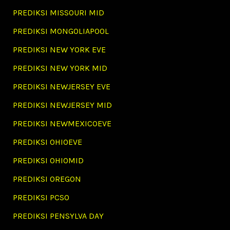
PREDIKSI MISSOURI MID
PREDIKSI MONGOLIAPOOL
PREDIKSI NEW YORK EVE
PREDIKSI NEW YORK MID
PREDIKSI NEWJERSEY EVE
PREDIKSI NEWJERSEY MID
PREDIKSI NEWMEXICOEVE
PREDIKSI OHIOEVE
PREDIKSI OHIOMID
PREDIKSI OREGON
PREDIKSI PCSO
PREDIKSI PENSYLVA DAY