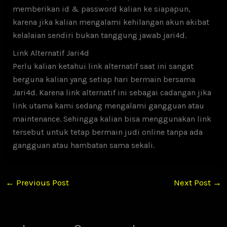
memberikan id & password kalian ke siapapun,
karena jika kalian mengalami kehilangan akun akibat
kelalaian sendiri bukan tanggung jawab jari4d.
Link Alternatif Jari4d
Perlu kalian ketahui link alternatif saat ini sangat
berguna kalian yang setiap hari bermain bersama
Jari4d. Karena link alternatif ini sebagai cadangan jika
link utama kami sedang mengalami gangguan atau
maintenance. Sehingga kalian bisa menggunakan link
tersebut untuk tetap bermain judi online tanpa ada
gangguan atau hambatan sama sekali.
←
Previous Post
Next Post
→