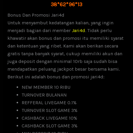
38*62*96*13
Bonus Dan Promosi Jari4d
Untuk menyambut kedatangan kalian, yang ingin
menjadi bagian dari member
Jari4d
. Tidak perlu
khawatir akan bonus dan promosi itu memiliki syarat
dan ketentuan yang ribet. Kami akan berikan secara
gratis tanpa banyak syarat, cukup memiliki akun dan
juga deposit dengan minimal 10rb saja sudah bisa
mendapatkan peluang jackpot besar bersama kami.
Berikut ini adalah bonus dan promosi jari4d:
NEW MEMBER 10 RIBU
TURNOVER BULANAN
REFFERAL LIVEGAME 0.1%
TURNOVER SLOT GAME 3%
CASHBACK LIVEGAME 10%
CASHBACK SLOT GAME 3%