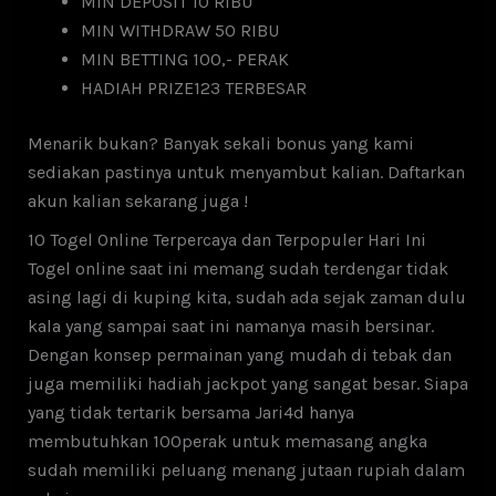
MIN DEPOSIT 10 RIBU
MIN WITHDRAW 50 RIBU
MIN BETTING 100,- PERAK
HADIAH PRIZE123 TERBESAR
Menarik bukan? Banyak sekali bonus yang kami
sediakan pastinya untuk menyambut kalian. Daftarkan
akun kalian sekarang juga !
10 Togel Online Terpercaya dan Terpopuler Hari Ini
Togel online saat ini memang sudah terdengar tidak
asing lagi di kuping kita, sudah ada sejak zaman dulu
kala yang sampai saat ini namanya masih bersinar.
Dengan konsep permainan yang mudah di tebak dan
juga memiliki hadiah jackpot yang sangat besar. Siapa
yang tidak tertarik bersama Jari4d hanya
membutuhkan 100perak untuk memasang angka
sudah memiliki peluang menang jutaan rupiah dalam