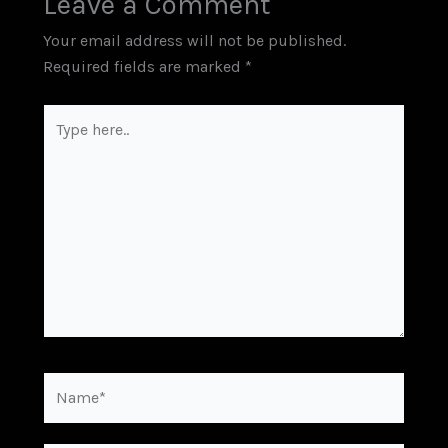
Leave a Comment
Your email address will not be published.
Required fields are marked
*
Type
here..
Name*