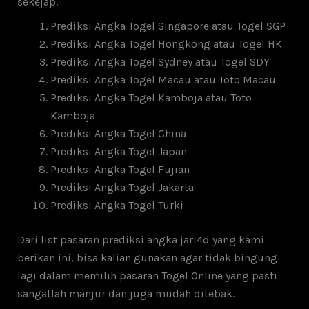
sekejap.
Prediksi Angka Togel Singapore atau Togel SGP
Prediksi Angka Togel Hongkong atau Togel HK
Prediksi Angka Togel Sydney atau Togel SDY
Prediksi Angka Togel Macau atau Toto Macau
Prediksi Angka Togel Kamboja atau Toto
Kamboja
Prediksi Angka Togel China
Prediksi Angka Togel Japan
Prediksi Angka Togel Fujian
Prediksi Angka Togel Jakarta
Prediksi Angka Togel Turki
Dari list pasaran prediksi angka jari4d yang kami
berikan ini, bisa kalian gunakan agar tidak bingung
lagi dalam memilih pasaran Togel Online yang pasti
sangatlah manjur dan juga mudah ditebak.