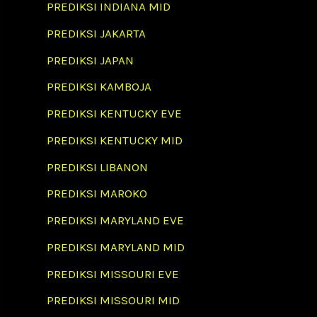
PREDIKSI INDIANA MID
PREDIKSI JAKARTA
PREDIKSI JAPAN
PREDIKSI KAMBOJA
PREDIKSI KENTUCKY EVE
PREDIKSI KENTUCKY MID
PREDIKSI LIBANON
PREDIKSI MAROKO
PREDIKSI MARYLAND EVE
PREDIKSI MARYLAND MID
PREDIKSI MISSOURI EVE
PREDIKSI MISSOURI MID