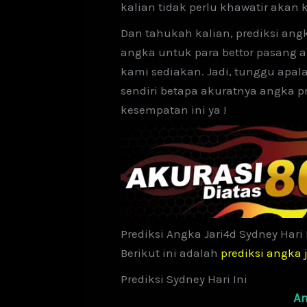
kalian tidak perlu khawatir aka
Dan tahukah kalian, prediksi ang
angka untuk para bettor pasang a
kami sediakan. Jadi, tunggu apal
sendiri betapa akuratnya angka pr
kesempatan ini ya !
Prediksi Angka Jari4d Sydney Hari
Berikut ini adalah
prediksi angka 
Prediksi Sydney Hari Ini
An