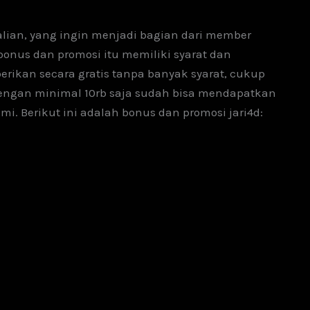
ian, yang ingin menjadi bagian dari member
 bonus dan promosi itu memiliki syarat dan
erikan secara gratis tanpa banyak syarat, cukup
dengan minimal 10rb saja sudah bisa mendapatkan
i. Berikut ini adalah bonus dan promosi jari4d: