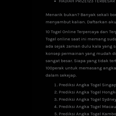
HADIAH PRIZE123 TERBESAR
Menarik bukan? Banyak sekali bo
menyambut kalian. Daftarkan akun
10 Togel Online Terpercaya dan Ter
Togel online saat ini memang suda
ada sejak zaman dulu kala yang 
konsep permainan yang mudah di 
sangat besar. Siapa yang tidak t
100perak untuk memasang angka 
dalam sekejap.
Prediksi Angka Togel Singap
Prediksi Angka Togel Hongk
Prediksi Angka Togel Sydney
Prediksi Angka Togel Maca
Prediksi Angka Togel Kambo