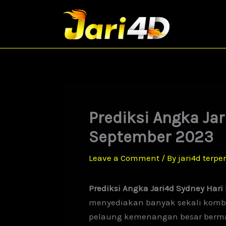
Skip
to
content
Prediksi Angka Jar
September 2023
Leave a Comment
/ By
jari4d terp
Prediksi Angka Jari4d Sydney Hari
menyediakan banyak sekali kombi
pelaung kemenangan besar bermain 