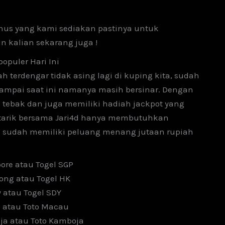
nus yang kami sediakan pastinya untuk
 kalian sekarang juga !
populer Hari Ini
h terdengar tidak asing lagi di kuping kita, sudah
sampai saat ini namanya masih bersinar. Dengan
tebak dan juga memiliki hadiah jackpot yang
ertarik bersama Jari4d hanya membutuhkan
sudah memiliki peluang menang jutaan rupiah
ore atau Togel SGP
ong atau Togel HK
 atau Togel SDY
u atau Toto Macau
ja atau Toto Kamboja