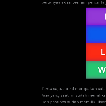
pertanyaan dari pemain pencinta 
Tentu saja, Jari4d merupakan salah
Asia yang saat ini sudah memili
Dan pastinya sudah memiliki lise