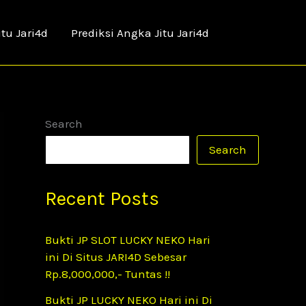
itu Jari4d
Prediksi Angka Jitu Jari4d
Search
Search
Recent Posts
Bukti JP SLOT LUCKY NEKO Hari
ini Di Situs JARI4D Sebesar
Rp.8,000,000,- Tuntas !!
Bukti JP LUCKY NEKO Hari ini Di