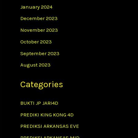
January 2024
December 2023
November 2023
October 2023
September 2023
August 2023
Categories
BUKTI JP JARI4D
PREDIKI KING KONG 4D
PREDIKSI ARKANSAS EVE
PREDIKSI ARKANSAS MID