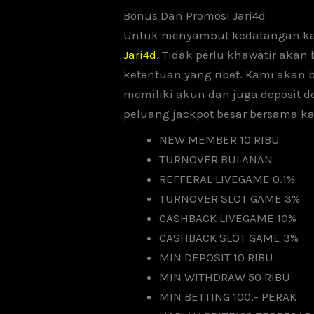
Bonus Dan Promosi Jari4d
Untuk menyambut kedatangan kal
Jari4d
. Tidak perlu khawatir akan
ketentuan yang ribet. Kami akan b
memiliki akun dan juga deposit 
peluang jackpot besar bersama kam
NEW MEMBER 10 RIBU
TURNOVER BULANAN
REFFERAL LIVEGAME 0.1%
TURNOVER SLOT GAME 3%
CASHBACK LIVEGAME 10%
CASHBACK SLOT GAME 3%
MIN DEPOSIT 10 RIBU
MIN WITHDRAW 50 RIBU
MIN BETTING 100,- PERAK