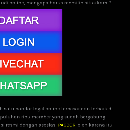
judi online, mengapa harus memilih situs kami?
 satu bandar togel online terbesar dan terbaik di
ki puluhan ribu member yang sudah bergabung.
nsi resmi dengan asosiasi
PAGCOR
, oleh karena itu