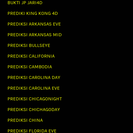
BUKTI JP JARI4D
PREDIKI KING KONG 4D
PREDIKSI ARKANSAS EVE
PREDIKSI ARKANSAS MID
PREDIKSI BULLSEYE
PREDIKSI CALIFORNIA
PREDIKSI CAMBODIA
PREDIKSI CAROLINA DAY
PREDIKSI CAROLINA EVE
PREDIKSI CHICAGONIGHT
PREDIKSI CHICHAGODAY
PREDIKSI CHINA
PREDIKSI FLORIDA EVE