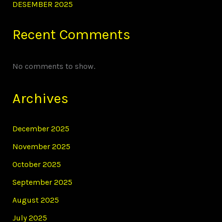
DESEMBER 2025
Recent Comments
No comments to show.
Archives
December 2025
November 2025
October 2025
September 2025
August 2025
July 2025