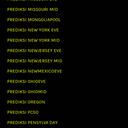
PREDIKSI MISSOURI MID
PREDIKSI MONGOLIAPOOL
PREDIKSI NEW YORK EVE
PREDIKSI NEW YORK MID
PREDIKSI NEWJERSEY EVE
PREDIKSI NEWJERSEY MID
PREDIKSI NEWMEXICOEVE
PREDIKSI OHIOEVE
PREDIKSI OHIOMID
PREDIKSI OREGON
PREDIKSI PCSO
PREDIKSI PENSYLVA DAY