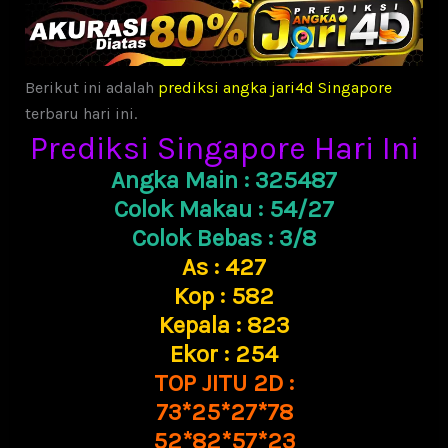
Berikut ini adalah
prediksi angka jari4d Singapore
terbaru hari ini.
Prediksi Singapore Hari Ini
Angka Main : 325487
Colok Makau : 54/27
Colok Bebas : 3/8
As : 427
Kop : 582
Kepala : 823
Ekor : 254
TOP JITU 2D :
73*25*27*78
52*82*57*23