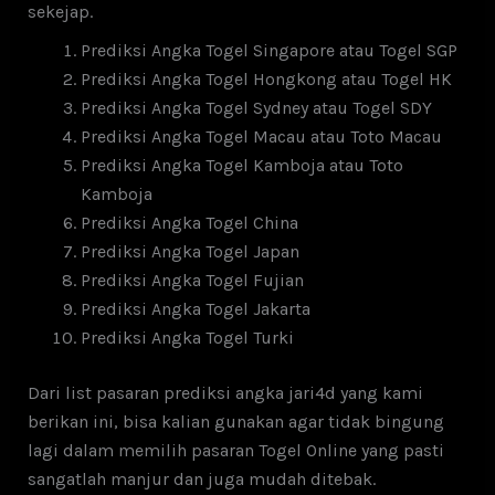
sekejap.
Prediksi Angka Togel Singapore atau Togel SGP
Prediksi Angka Togel Hongkong atau Togel HK
Prediksi Angka Togel Sydney atau Togel SDY
Prediksi Angka Togel Macau atau Toto Macau
Prediksi Angka Togel Kamboja atau Toto
Kamboja
Prediksi Angka Togel China
Prediksi Angka Togel Japan
Prediksi Angka Togel Fujian
Prediksi Angka Togel Jakarta
Prediksi Angka Togel Turki
Dari list pasaran prediksi angka jari4d yang kami
berikan ini, bisa kalian gunakan agar tidak bingung
lagi dalam memilih pasaran Togel Online yang pasti
sangatlah manjur dan juga mudah ditebak.