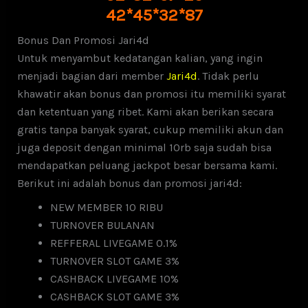
42*45*32*87
Bonus Dan Promosi Jari4d
Untuk menyambut kedatangan kalian, yang ingin
menjadi bagian dari member
Jari4d
. Tidak perlu
khawatir akan bonus dan promosi itu memiliki syarat
dan ketentuan yang ribet. Kami akan berikan secara
gratis tanpa banyak syarat, cukup memiliki akun dan
juga deposit dengan minimal 10rb saja sudah bisa
mendapatkan peluang jackpot besar bersama kami.
Berikut ini adalah bonus dan promosi jari4d:
NEW MEMBER 10 RIBU
TURNOVER BULANAN
REFFERAL LIVEGAME 0.1%
TURNOVER SLOT GAME 3%
CASHBACK LIVEGAME 10%
CASHBACK SLOT GAME 3%