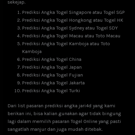
sekejap.
Prediksi Angka Togel Singapore atau Togel SGP
Prediksi Angka Togel Hongkong atau Togel HK
Prediksi Angka Togel Sydney atau Togel SDY
Prediksi Angka Togel Macau atau Toto Macau
Prediksi Angka Togel Kamboja atau Toto
Kamboja
Prediksi Angka Togel China
Prediksi Angka Togel Japan
Prediksi Angka Togel Fujian
Prediksi Angka Togel Jakarta
Prediksi Angka Togel Turki
Dari list pasaran prediksi angka jari4d yang kami
berikan ini, bisa kalian gunakan agar tidak bingung
lagi dalam memilih pasaran Togel Online yang pasti
sangatlah manjur dan juga mudah ditebak.