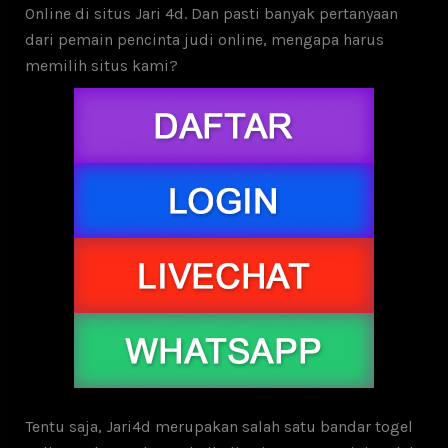
Online di situs Jari 4d. Dan pasti banyak pertanyaan
dari pemain pencinta judi online, mengapa harus
memilih situs kami?
Tentu saja, Jari4d merupakan salah satu bandar togel