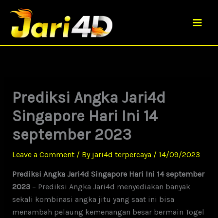
Skip
to
content
Prediksi Angka Jari4d
Singapore Hari Ini 14
september 2023
Leave a Comment
/ By
jari4d terpercaya
/
14/09/2023
Prediksi Angka Jari4d Singapore Hari Ini 14 september
2023
– Prediksi Angka Jari4d menyediakan banyak
sekali kombinasi angka jitu yang saat ini bisa
menambah pelaung kemenangan besar bermain Togel