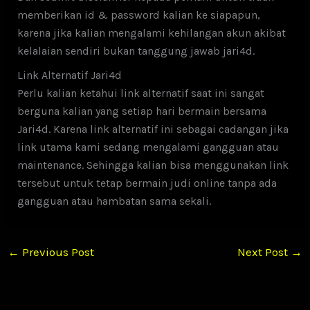
memberikan id & password kalian ke siapapun,
karena jika kalian mengalami kehilangan akun akibat
kelalaian sendiri bukan tanggung jawab jari4d.
Link Alternatif Jari4d
Perlu kalian ketahui link alternatif saat ini sangat
berguna kalian yang setiap hari bermain bersama
Jari4d. Karena link alternatif ini sebagai cadangan jika
link utama kami sedang mengalami gangguan atau
maintenance. Sehingga kalian bisa menggunakan link
tersebut untuk tetap bermain judi online tanpa ada
gangguan atau hambatan sama sekali.
←
Previous Post
Next Post
→