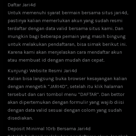
Daftar Jari4d
Untuk memenuhi syarat bermain bersama situs jari4d,
pastinya kalian memerlukan akun yang sudah resmi
terdaftar dengan data valid bersama situs kami. Dan
mungkin bagi beberapa pemain yang masih bingung
untuk melakukan pendaftaran, bisa simak berikut ini.
Karena kami akan menjelaskan cara mendaftar akun
atau membuat id dengan mudah dan cepat.
Kunjungi Website Resmi Jari4d
Kalian bisa langsung buka browser kesayangan kalian
dengan mengetik “JARI4D”, setelah itu klik halaman
tersebut dan cari tombol menu “DAFTAR”. Dan bettor
akan dipertemukan dengan formulir yang wajib diisi
dengan data valid sesuai dengan colom yang sudah
disediakan.
Deposit Minimal 10rb Bersama Jari4d