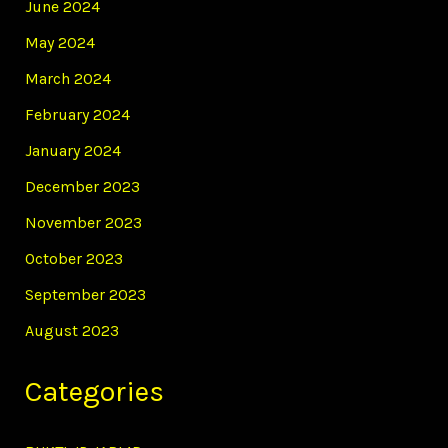
June 2024
May 2024
March 2024
February 2024
January 2024
December 2023
November 2023
October 2023
September 2023
August 2023
Categories