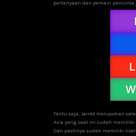
pertanyaan dari pemain pencinta 
Tentu saja, Jari4d merupakan salah
Asia yang saat ini sudah memili
Dan pastinya sudah memiliki lise