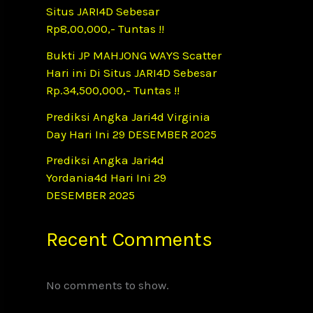
Situs JARI4D Sebesar
Rp8,00,000,- Tuntas !!
Bukti JP MAHJONG WAYS Scatter
Hari ini Di Situs JARI4D Sebesar
Rp.34,500,000,- Tuntas !!
Prediksi Angka Jari4d Virginia
Day Hari Ini 29 DESEMBER 2025
Prediksi Angka Jari4d
Yordania4d Hari Ini 29
DESEMBER 2025
Recent Comments
No comments to show.