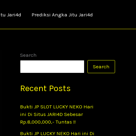
itu Jari4d
Prediksi Angka Jitu Jari4d
Search
Search
Recent Posts
Bukti JP SLOT LUCKY NEKO Hari
ini Di Situs JARI4D Sebesar
Rp.8,000,000,- Tuntas !!
Bukti JP LUCKY NEKO Hari ini Di