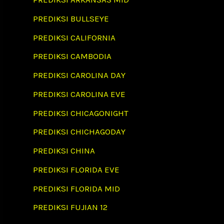
PREDIKSI BULLSEYE
PREDIKSI CALIFORNIA
PREDIKSI CAMBODIA
PREDIKSI CAROLINA DAY
PREDIKSI CAROLINA EVE
PREDIKSI CHICAGONIGHT
PREDIKSI CHICHAGODAY
PREDIKSI CHINA
PREDIKSI FLORIDA EVE
PREDIKSI FLORIDA MID
PREDIKSI FUJIAN 12