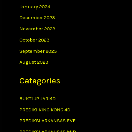
January 2024
December 2023
November 2023
October 2023
September 2023
August 2023
Categories
BUKTI JP JARI4D
PREDIKI KING KONG 4D
PREDIKSI ARKANSAS EVE
PREDIKSI ARKANSAS MID