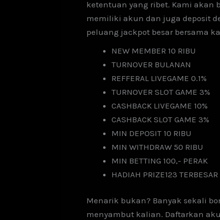
ketentuan yang ribet. Kami akan b
memiliki akun dan juga deposit 
peluang jackpot besar bersama kam
NEW MEMBER 10 RIBU
TURNOVER BULANAN
REFFERAL LIVEGAME 0.1%
TURNOVER SLOT GAME 3%
CASHBACK LIVEGAME 10%
CASHBACK SLOT GAME 3%
MIN DEPOSIT 10 RIBU
MIN WITHDRAW 50 RIBU
MIN BETTING 100,- PERAK
HADIAH PRIZE123 TERBESAR
Menarik bukan? Banyak sekali bo
menyambut kalian. Daftarkan akun