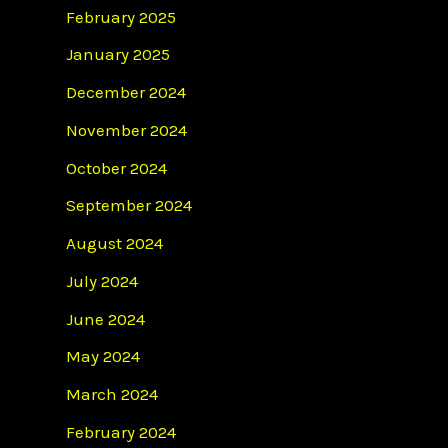
February 2025
January 2025
December 2024
November 2024
October 2024
September 2024
August 2024
July 2024
June 2024
May 2024
March 2024
February 2024