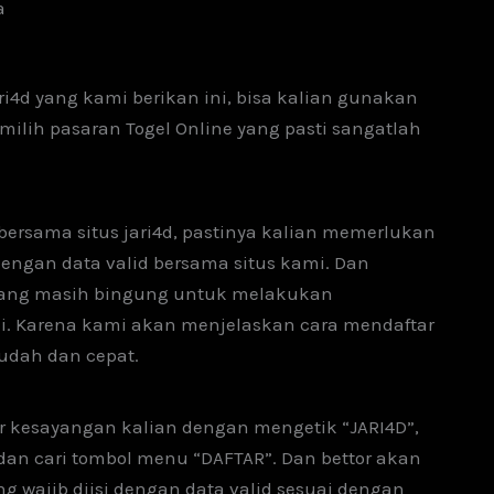
a
ari4d yang kami berikan ini, bisa kalian gunakan
milih pasaran Togel Online yang pasti sangatlah
ersama situs jari4d, pastinya kalian memerlukan
dengan data valid bersama situs kami. Dan
yang masih bingung untuk melakukan
ini. Karena kami akan menjelaskan cara mendaftar
dah dan cepat.
r kesayangan kalian dengan mengetik “JARI4D”,
 dan cari tombol menu “DAFTAR”. Dan bettor akan
g wajib diisi dengan data valid sesuai dengan