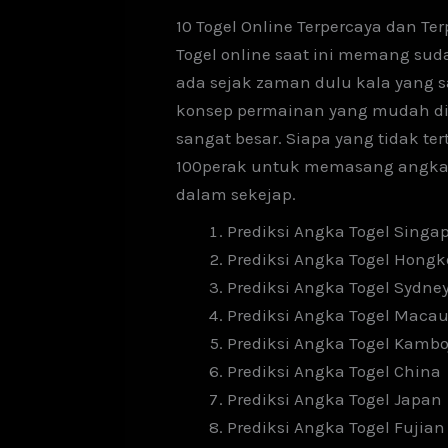
10 Togel Online Terpercaya dan Ter
Togel online saat ini memang suda
ada sejak zaman dulu kala yang 
konsep permainan yang mudah di 
sangat besar. Siapa yang tidak t
100perak untuk memasang angka 
dalam sekejap.
Prediksi Angka Togel Singap
Prediksi Angka Togel Hongk
Prediksi Angka Togel Sydney
Prediksi Angka Togel Maca
Prediksi Angka Togel Kambo
Prediksi Angka Togel China
Prediksi Angka Togel Japan
Prediksi Angka Togel Fujian