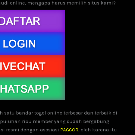
judi online, mengapa harus memilih situs kami?
 satu bandar togel online terbesar dan terbaik di
ki puluhan ribu member yang sudah bergabung.
nsi resmi dengan asosiasi
PAGCOR
, oleh karena itu