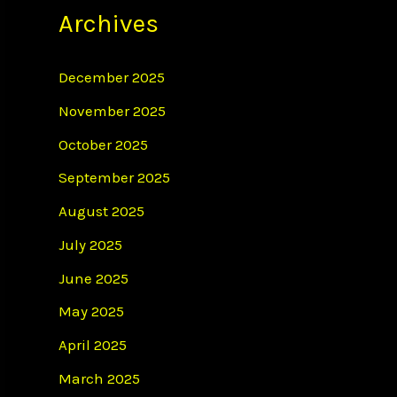
Archives
December 2025
November 2025
October 2025
September 2025
August 2025
July 2025
June 2025
May 2025
April 2025
March 2025