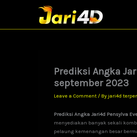
Skip
to
content
Prediksi Angka Jar
september 2023
Leave a Comment
/ By
jari4d terp
Prediksi Angka Jari4d Pensylva Ev
menyediakan banyak sekali kombi
pelaung kemenangan besar bermain 