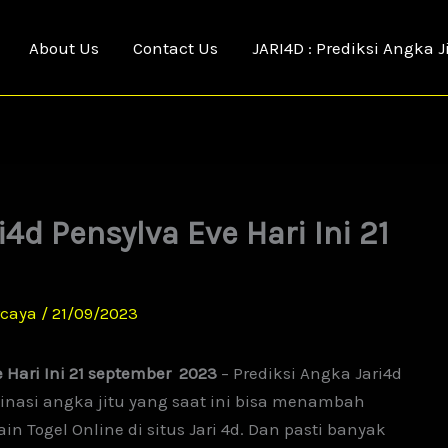
About Us
Contact Us
JARI4D : Prediksi Angka J
i4d Pensylva Eve Hari Ini 21
ercaya
/
21/09/2023
e Hari Ini 21 september 2023
– Prediksi Angka Jari4d
nasi angka jitu yang saat ini bisa menambah
Togel Online di situs Jari 4d. Dan pasti banyak