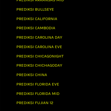
PREDIKSI BULLSEYE
PREDIKSI CALIFORNIA
PREDIKSI CAMBODIA
PREDIKSI CAROLINA DAY
PREDIKSI CAROLINA EVE
PREDIKSI CHICAGONIGHT
PREDIKSI CHICHAGODAY
PREDIKSI CHINA
PREDIKSI FLORIDA EVE
PREDIKSI FLORIDA MID
PREDIKSI FUJIAN 12