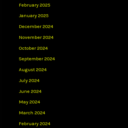
February 2025
January 2025
December 2024
November 2024
October 2024
September 2024
August 2024
July 2024
June 2024
May 2024
March 2024
February 2024