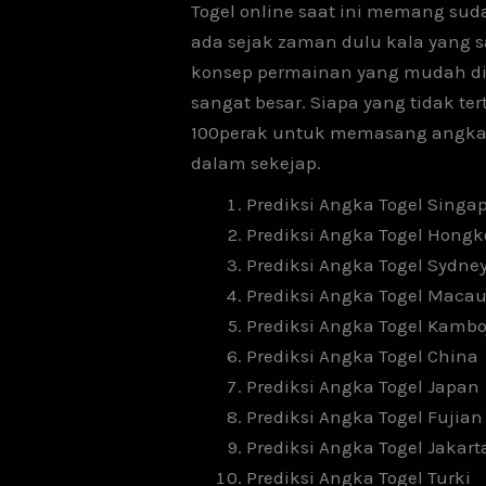
Togel online saat ini memang suda
ada sejak zaman dulu kala yang 
konsep permainan yang mudah di 
sangat besar. Siapa yang tidak t
100perak untuk memasang angka 
dalam sekejap.
Prediksi Angka Togel Singap
Prediksi Angka Togel Hongk
Prediksi Angka Togel Sydney
Prediksi Angka Togel Maca
Prediksi Angka Togel Kambo
Prediksi Angka Togel China
Prediksi Angka Togel Japan
Prediksi Angka Togel Fujian
Prediksi Angka Togel Jakart
Prediksi Angka Togel Turki