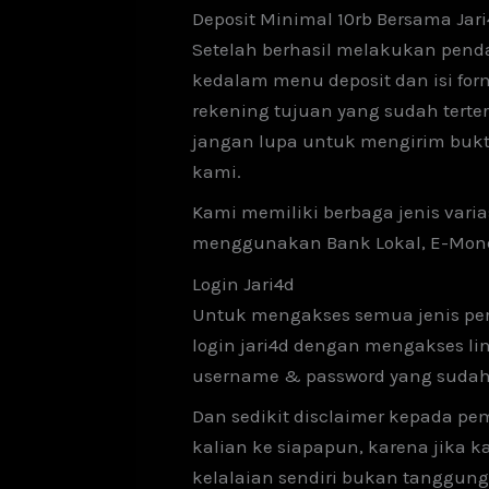
Deposit Minimal 10rb Bersama Jar
Setelah berhasil melakukan pend
kedalam menu deposit dan isi form
rekening tujuan yang sudah terter
jangan lupa untuk mengirim bukti
kami.
Kami memiliki berbaga jenis varia
menggunakan Bank Lokal, E-Mone
Login Jari4d
Untuk mengakses semua jenis perm
login jari4d dengan mengakses l
username & password yang sudah 
Dan sedikit disclaimer kepada p
kalian ke siapapun, karena jika 
kelalaian sendiri bukan tanggung 