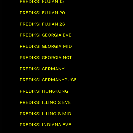
PREDIKSI FUJIAN 15
PREDIKSI FUJIAN 20
PREDIKSI FUJIAN 23
PREDIKSI GEORGIA EVE
PREDIKSI GEORGIA MID
PREDIKSI GEORGIA NGT
PREDIKSI GERMANY
PREDIKSI GERMANYPUS5
PREDIKSI HONGKONG
PREDIKSI ILLINOIS EVE
PREDIKSI ILLINOIS MID
PREDIKSI INDIANA EVE