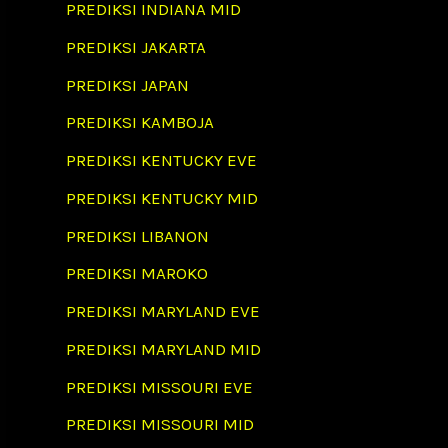
PREDIKSI INDIANA MID
PREDIKSI JAKARTA
PREDIKSI JAPAN
PREDIKSI KAMBOJA
PREDIKSI KENTUCKY EVE
PREDIKSI KENTUCKY MID
PREDIKSI LIBANON
PREDIKSI MAROKO
PREDIKSI MARYLAND EVE
PREDIKSI MARYLAND MID
PREDIKSI MISSOURI EVE
PREDIKSI MISSOURI MID