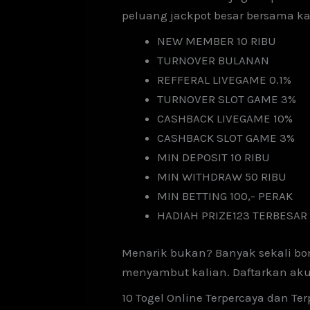
peluang jackpot besar bersama kam
NEW MEMBER 10 RIBU
TURNOVER BULANAN
REFFERAL LIVEGAME 0.1%
TURNOVER SLOT GAME 3%
CASHBACK LIVEGAME 10%
CASHBACK SLOT GAME 3%
MIN DEPOSIT 10 RIBU
MIN WITHDRAW 50 RIBU
MIN BETTING 100,- PERAK
HADIAH PRIZE123 TERBESAR
Menarik bukan? Banyak sekali bo
menyambut kalian. Daftarkan akun
10 Togel Online Terpercaya dan Ter