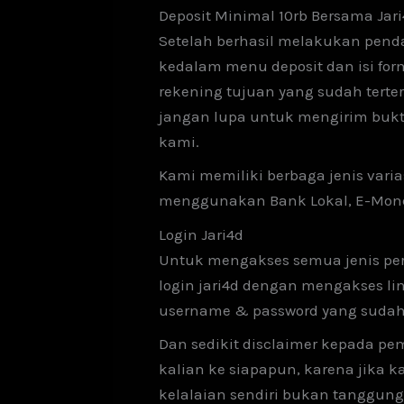
Deposit Minimal 10rb Bersama Jar
Setelah berhasil melakukan pend
kedalam menu deposit dan isi form
rekening tujuan yang sudah terter
jangan lupa untuk mengirim bukti
kami.
Kami memiliki berbaga jenis varia
menggunakan Bank Lokal, E-Mone
Login Jari4d
Untuk mengakses semua jenis perm
login jari4d dengan mengakses l
username & password yang sudah 
Dan sedikit disclaimer kepada p
kalian ke siapapun, karena jika 
kelalaian sendiri bukan tanggung 