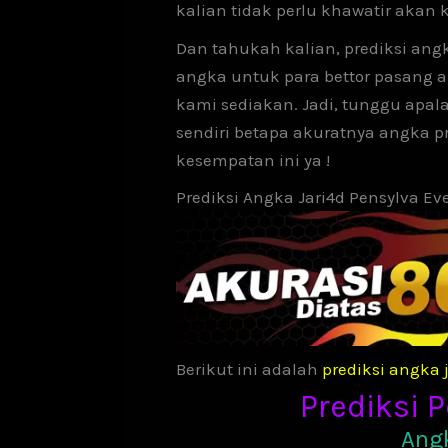
kalian tidak perlu khawatir aka
Dan tahukah kalian, prediksi ang
angka untuk para bettor pasang a
kami sediakan. Jadi, tunggu apal
sendiri betapa akuratnya angka pr
kesempatan ini ya !
Prediksi Angka Jari4d Pensylva Ev
Berikut ini adalah
prediksi angka 
Prediksi P
Ang