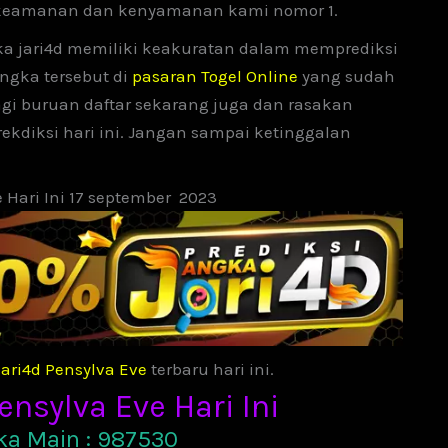
n keamanan dan kenyamanan kami nomor 1.
ka jari4d memiliki keakuratan dalam memprediksi
ngka tersebut di
pasaran Togel Online
yang sudah
agi buruan daftar sekarang juga dan rasakan
ekdiksi hari ini. Jangan sampai ketinggalan
e Hari Ini 17 september 2023
jari4d Pensylva Eve
terbaru hari ini.
ensylva Eve Hari Ini
ka Main : 987530