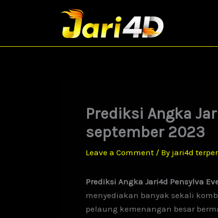
Skip
to
content
Prediksi Angka Jari
september 2023
Leave a Comment
/ By
jari4d terp
Prediksi Angka Jari4d Pensylva Ev
menyediakan banyak sekali kombi
pelaung kemenangan besar bermain 