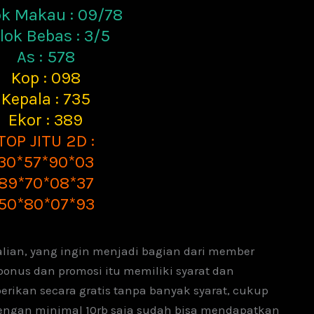
ok Makau : 09/78
lok Bebas : 3/5
As : 578
Kop : 098
Kepala : 735
Ekor : 389
TOP JITU 2D :
30*57*90*03
89*70*08*37
50*80*07*93
ian, yang ingin menjadi bagian dari member
 bonus dan promosi itu memiliki syarat dan
erikan secara gratis tanpa banyak syarat, cukup
dengan minimal 10rb saja sudah bisa mendapatkan