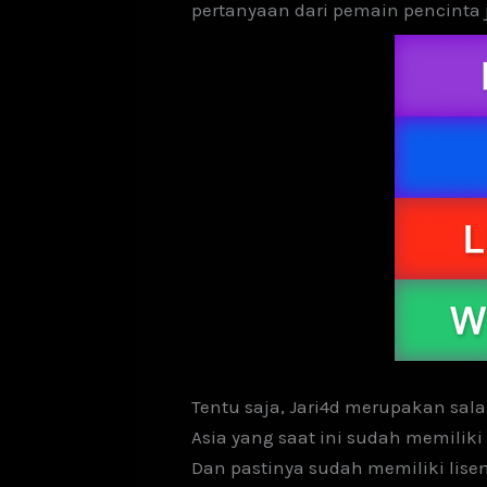
pertanyaan dari pemain pencinta 
Tentu saja, Jari4d merupakan salah
Asia yang saat ini sudah memili
Dan pastinya sudah memiliki lise