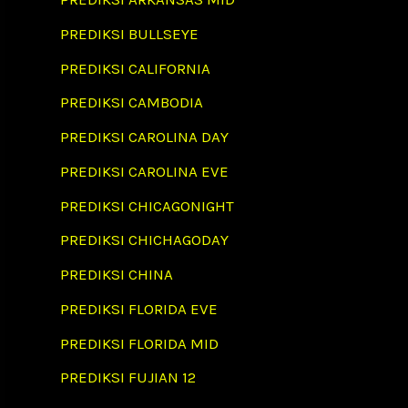
PREDIKSI BULLSEYE
PREDIKSI CALIFORNIA
PREDIKSI CAMBODIA
PREDIKSI CAROLINA DAY
PREDIKSI CAROLINA EVE
PREDIKSI CHICAGONIGHT
PREDIKSI CHICHAGODAY
PREDIKSI CHINA
PREDIKSI FLORIDA EVE
PREDIKSI FLORIDA MID
PREDIKSI FUJIAN 12