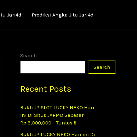
itu Jari4d
Prediksi Angka Jitu Jari4d
Search
Search
Recent Posts
Bukti JP SLOT LUCKY NEKO Hari
ini Di Situs JARI4D Sebesar
Rp.8,000,000,- Tuntas !!
Bukti JP LUCKY NEKO Hari ini Di