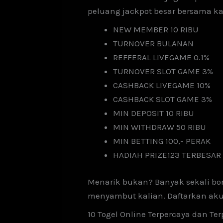
peluang jackpot besar bersama kam
NEW MEMBER 10 RIBU
TURNOVER BULANAN
REFFERAL LIVEGAME 0.1%
TURNOVER SLOT GAME 3%
CASHBACK LIVEGAME 10%
CASHBACK SLOT GAME 3%
MIN DEPOSIT 10 RIBU
MIN WITHDRAW 50 RIBU
MIN BETTING 100,- PERAK
HADIAH PRIZE123 TERBESAR
Menarik bukan? Banyak sekali bo
menyambut kalian. Daftarkan akun
10 Togel Online Terpercaya dan Ter