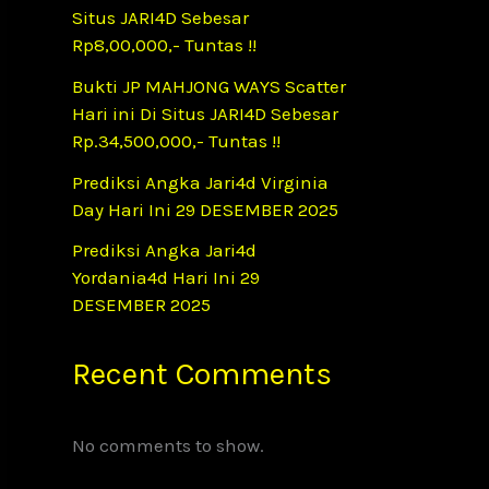
Situs JARI4D Sebesar
Rp8,00,000,- Tuntas !!
Bukti JP MAHJONG WAYS Scatter
Hari ini Di Situs JARI4D Sebesar
Rp.34,500,000,- Tuntas !!
Prediksi Angka Jari4d Virginia
Day Hari Ini 29 DESEMBER 2025
Prediksi Angka Jari4d
Yordania4d Hari Ini 29
DESEMBER 2025
Recent Comments
No comments to show.