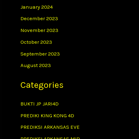
January 2024
December 2023
November 2023
October 2023
September 2023
August 2023
Categories
BUKTI JP JARI4D
PREDIKI KING KONG 4D
PREDIKSI ARKANSAS EVE
PREDIKSI ARKANSAS MID