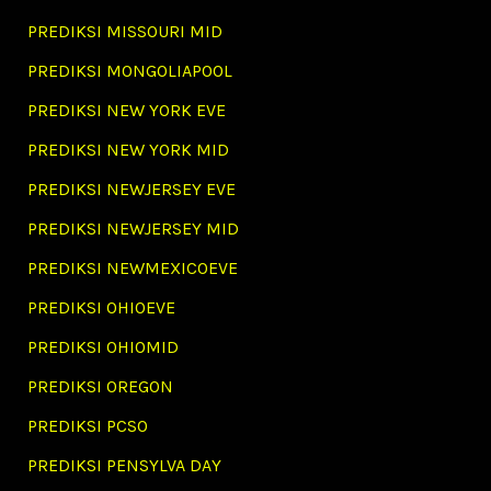
PREDIKSI MISSOURI MID
PREDIKSI MONGOLIAPOOL
PREDIKSI NEW YORK EVE
PREDIKSI NEW YORK MID
PREDIKSI NEWJERSEY EVE
PREDIKSI NEWJERSEY MID
PREDIKSI NEWMEXICOEVE
PREDIKSI OHIOEVE
PREDIKSI OHIOMID
PREDIKSI OREGON
PREDIKSI PCSO
PREDIKSI PENSYLVA DAY