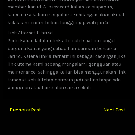
memberikan id & password kalian ke siapapun,
karena jika kalian mengalami kehilangan akun akibat
kelalaian sendiri bukan tanggung jawab jari4d.
Link Alternatif Jari4d
Perlu kalian ketahui link alternatif saat ini sangat
berguna kalian yang setiap hari bermain bersama
Jari4d. Karena link alternatif ini sebagai cadangan jika
link utama kami sedang mengalami gangguan atau
maintenance. Sehingga kalian bisa menggunakan link
tersebut untuk tetap bermain judi online tanpa ada
gangguan atau hambatan sama sekali.
←
Previous Post
Next Post
→