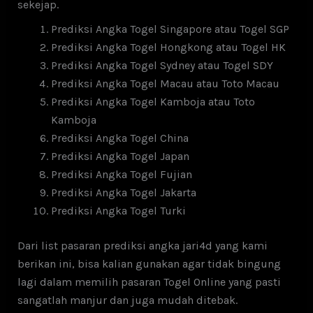
sekejap.
Prediksi Angka Togel Singapore atau Togel SGP
Prediksi Angka Togel Hongkong atau Togel HK
Prediksi Angka Togel Sydney atau Togel SDY
Prediksi Angka Togel Macau atau Toto Macau
Prediksi Angka Togel Kamboja atau Toto
Kamboja
Prediksi Angka Togel China
Prediksi Angka Togel Japan
Prediksi Angka Togel Fujian
Prediksi Angka Togel Jakarta
Prediksi Angka Togel Turki
Dari list pasaran prediksi angka jari4d yang kami
berikan ini, bisa kalian gunakan agar tidak bingung
lagi dalam memilih pasaran Togel Online yang pasti
sangatlah manjur dan juga mudah ditebak.