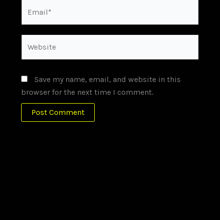
Email*
Website
Save my name, email, and website in this
browser for the next time I comment.