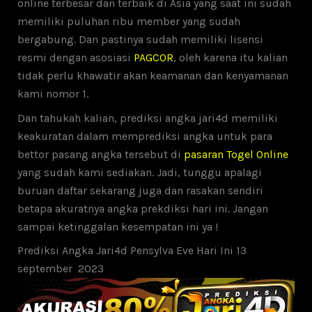
online terbesar dan terbaik di Asia yang saat ini sudah
memiliki puluhan ribu member yang sudah
bergabung. Dan pastinya sudah memiliki lisensi
resmi dengan asosiasi
PAGCOR
, oleh karena itu kalian
tidak perlu khawatir akan keamanan dan kenyamanan
kami nomor 1.
Dan tahukah kalian, prediksi angka jari4d memiliki
keakuratan dalam memprediksi angka untuk para
bettor pasang angka tersebut di
pasaran Togel Online
yang sudah kami sediakan. Jadi, tunggu apalagi
buruan daftar sekarang juga dan rasakan sendiri
betapa akuratnya angka prekdiksi hari ini. Jangan
sampai ketinggalan kesempatan ini ya !
Prediksi Angka Jari4d Pensylva Eve Hari Ini 13
september 2023