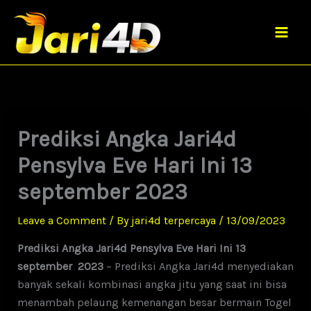
Skip
to
content
Prediksi Angka Jari4d
Pensylva Eve Hari Ini 13
september 2023
Leave a Comment
/ By
jari4d terpercaya
/
13/09/2023
Prediksi Angka Jari4d Pensylva Eve Hari Ini 13
september 2023
– Prediksi Angka Jari4d menyediakan
banyak sekali kombinasi angka jitu yang saat ini bisa
menambah pelaung kemenangan besar bermain Togel