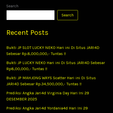
Search
Search
Recent Posts
Bukti JP SLOT LUCKY NEKO Hari ini Di Situs JARI4D
Sebesar Rp.8,000,000,- Tuntas !!
Bukti JP LUCKY NEKO Hari ini Di Situs JARI4D Sebesar
Rp8,00,000,- Tuntas !!
Bukti JP MAHJONG WAYS Scatter Hari ini Di Situs
JARI4D Sebesar Rp.34,500,000,- Tuntas !!
Prediksi Angka Jari4d Virginia Day Hari Ini 29
DESEMBER 2025
Prediksi Angka Jari4d Yordania4d Hari Ini 29