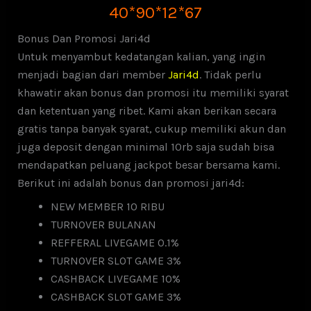
40*90*12*67
Bonus Dan Promosi Jari4d
Untuk menyambut kedatangan kalian, yang ingin
menjadi bagian dari member
Jari4d
. Tidak perlu
khawatir akan bonus dan promosi itu memiliki syarat
dan ketentuan yang ribet. Kami akan berikan secara
gratis tanpa banyak syarat, cukup memiliki akun dan
juga deposit dengan minimal 10rb saja sudah bisa
mendapatkan peluang jackpot besar bersama kami.
Berikut ini adalah bonus dan promosi jari4d:
NEW MEMBER 10 RIBU
TURNOVER BULANAN
REFFERAL LIVEGAME 0.1%
TURNOVER SLOT GAME 3%
CASHBACK LIVEGAME 10%
CASHBACK SLOT GAME 3%