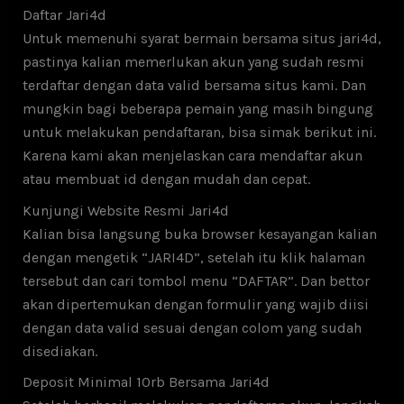
Daftar Jari4d
Untuk memenuhi syarat bermain bersama situs jari4d,
pastinya kalian memerlukan akun yang sudah resmi
terdaftar dengan data valid bersama situs kami. Dan
mungkin bagi beberapa pemain yang masih bingung
untuk melakukan pendaftaran, bisa simak berikut ini.
Karena kami akan menjelaskan cara mendaftar akun
atau membuat id dengan mudah dan cepat.
Kunjungi Website Resmi Jari4d
Kalian bisa langsung buka browser kesayangan kalian
dengan mengetik “JARI4D”, setelah itu klik halaman
tersebut dan cari tombol menu “DAFTAR”. Dan bettor
akan dipertemukan dengan formulir yang wajib diisi
dengan data valid sesuai dengan colom yang sudah
disediakan.
Deposit Minimal 10rb Bersama Jari4d