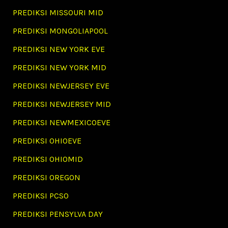
PREDIKSI MISSOURI MID
PREDIKSI MONGOLIAPOOL
PREDIKSI NEW YORK EVE
PREDIKSI NEW YORK MID
PREDIKSI NEWJERSEY EVE
PREDIKSI NEWJERSEY MID
PREDIKSI NEWMEXICOEVE
PREDIKSI OHIOEVE
PREDIKSI OHIOMID
PREDIKSI OREGON
PREDIKSI PCSO
PREDIKSI PENSYLVA DAY