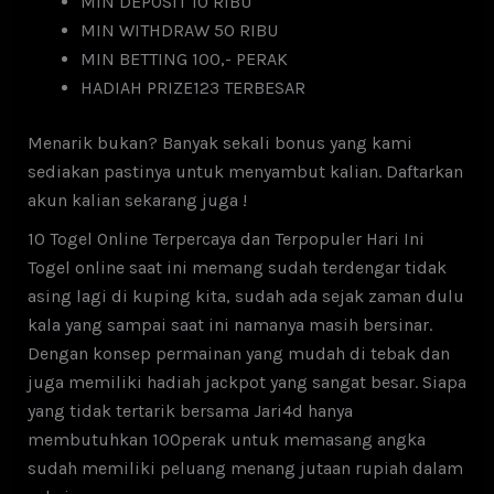
MIN DEPOSIT 10 RIBU
MIN WITHDRAW 50 RIBU
MIN BETTING 100,- PERAK
HADIAH PRIZE123 TERBESAR
Menarik bukan? Banyak sekali bonus yang kami
sediakan pastinya untuk menyambut kalian. Daftarkan
akun kalian sekarang juga !
10 Togel Online Terpercaya dan Terpopuler Hari Ini
Togel online saat ini memang sudah terdengar tidak
asing lagi di kuping kita, sudah ada sejak zaman dulu
kala yang sampai saat ini namanya masih bersinar.
Dengan konsep permainan yang mudah di tebak dan
juga memiliki hadiah jackpot yang sangat besar. Siapa
yang tidak tertarik bersama Jari4d hanya
membutuhkan 100perak untuk memasang angka
sudah memiliki peluang menang jutaan rupiah dalam