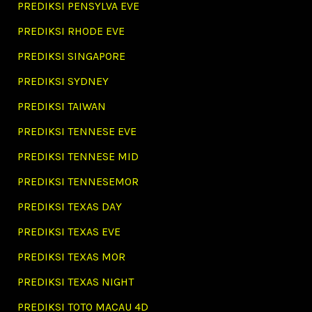
PREDIKSI PENSYLVA EVE
PREDIKSI RHODE EVE
PREDIKSI SINGAPORE
PREDIKSI SYDNEY
PREDIKSI TAIWAN
PREDIKSI TENNESE EVE
PREDIKSI TENNESE MID
PREDIKSI TENNESEMOR
PREDIKSI TEXAS DAY
PREDIKSI TEXAS EVE
PREDIKSI TEXAS MOR
PREDIKSI TEXAS NIGHT
PREDIKSI TOTO MACAU 4D