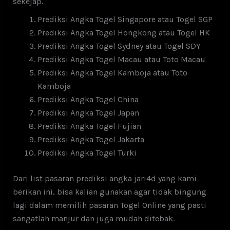
sekejap.
Prediksi Angka Togel Singapore atau Togel SGP
Prediksi Angka Togel Hongkong atau Togel HK
Prediksi Angka Togel Sydney atau Togel SDY
Prediksi Angka Togel Macau atau Toto Macau
Prediksi Angka Togel Kamboja atau Toto
Kamboja
Prediksi Angka Togel China
Prediksi Angka Togel Japan
Prediksi Angka Togel Fujian
Prediksi Angka Togel Jakarta
Prediksi Angka Togel Turki
Dari list pasaran prediksi angka jari4d yang kami
berikan ini, bisa kalian gunakan agar tidak bingung
lagi dalam memilih pasaran Togel Online yang pasti
sangatlah manjur dan juga mudah ditebak.