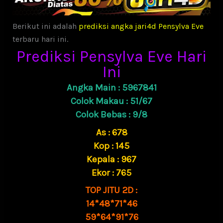
Berikut ini adalah
prediksi angka jari4d Pensylva Eve
terbaru hari ini.
Prediksi Pensylva Eve Hari
Ini
Angka Main : 5967841
Colok Makau : 51/67
Colok Bebas : 9/8
As : 678
Kop : 145
Kepala : 967
Ekor : 765
TOP JITU 2D :
14*48*71*46
59*64*91*76