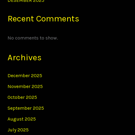
DESEMBER 2025
Recent Comments
No comments to show.
Archives
December 2025
November 2025
October 2025
September 2025
August 2025
July 2025