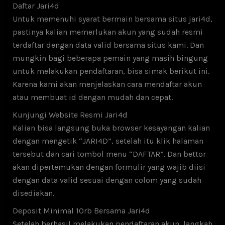
Daftar Jari4d
Untuk memenuhi syarat bermain bersama situs jari4d,
pastinya kalian memerlukan akun yang sudah resmi
terdaftar dengan data valid bersama situs kami. Dan
mungkin bagi beberapa pemain yang masih bingung
untuk melakukan pendaftaran, bisa simak berikut ini.
Karena kami akan menjelaskan cara mendaftar akun
atau membuat id dengan mudah dan cepat.
Kunjungi Website Resmi Jari4d
Kalian bisa langsung buka browser kesayangan kalian
dengan mengetik “JARI4D”, setelah itu klik halaman
tersebut dan cari tombol menu “DAFTAR”. Dan bettor
akan dipertemukan dengan formulir yang wajib diisi
dengan data valid sesuai dengan colom yang sudah
disediakan.
Deposit Minimal 10rb Bersama Jari4d
Setelah berhasil melakukan pendaftaran akun, langkah