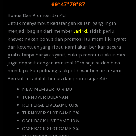
69*47*79*87
Bonus Dan Promosi Jari4d
Untuk menyambut kedatangan kalian, yang ingin
menjadi bagian dari member
Jari4d
. Tidak perlu
khawatir akan bonus dan promosi itu memiliki syarat
dan ketentuan yang ribet. Kami akan berikan secara
gratis tanpa banyak syarat, cukup memiliki akun dan
juga deposit dengan minimal 10rb saja sudah bisa
mendapatkan peluang jackpot besar bersama kami.
Berikut ini adalah bonus dan promosi jari4d:
NEW MEMBER 10 RIBU
TURNOVER BULANAN
REFFERAL LIVEGAME 0.1%
TURNOVER SLOT GAME 3%
CASHBACK LIVEGAME 10%
CASHBACK SLOT GAME 3%