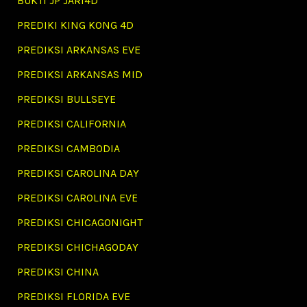
BUKTI JP JARI4D
PREDIKI KING KONG 4D
PREDIKSI ARKANSAS EVE
PREDIKSI ARKANSAS MID
PREDIKSI BULLSEYE
PREDIKSI CALIFORNIA
PREDIKSI CAMBODIA
PREDIKSI CAROLINA DAY
PREDIKSI CAROLINA EVE
PREDIKSI CHICAGONIGHT
PREDIKSI CHICHAGODAY
PREDIKSI CHINA
PREDIKSI FLORIDA EVE