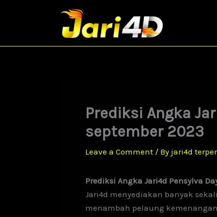
Skip
to
content
Prediksi Angka Jar
september 2023
Leave a Comment
/ By
jari4d terp
Prediksi Angka Jari4d Pensylva Da
Jari4d menyediakan banyak sekali 
menambah pelaung kemenangan bes