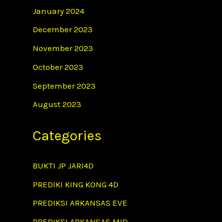
January 2024
December 2023
November 2023
October 2023
September 2023
August 2023
Categories
BUKTI JP JARI4D
PREDIKI KING KONG 4D
PREDIKSI ARKANSAS EVE
PREDIKSI ARKANSAS MID