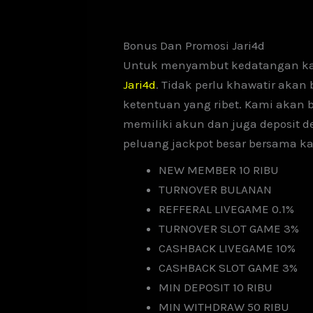
Bonus Dan Promosi Jari4d
Untuk menyambut kedatangan kal
Jari4d
. Tidak perlu khawatir akan
ketentuan yang ribet. Kami akan b
memiliki akun dan juga deposit 
peluang jackpot besar bersama kam
NEW MEMBER 10 RIBU
TURNOVER BULANAN
REFFERAL LIVEGAME 0.1%
TURNOVER SLOT GAME 3%
CASHBACK LIVEGAME 10%
CASHBACK SLOT GAME 3%
MIN DEPOSIT 10 RIBU
MIN WITHDRAW 50 RIBU