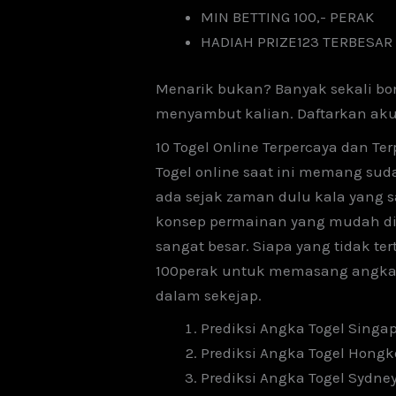
MIN BETTING 100,- PERAK
HADIAH PRIZE123 TERBESAR
Menarik bukan? Banyak sekali bo
menyambut kalian. Daftarkan akun
10 Togel Online Terpercaya dan Ter
Togel online saat ini memang suda
ada sejak zaman dulu kala yang 
konsep permainan yang mudah di 
sangat besar. Siapa yang tidak t
100perak untuk memasang angka 
dalam sekejap.
Prediksi Angka Togel Singap
Prediksi Angka Togel Hongk
Prediksi Angka Togel Sydney