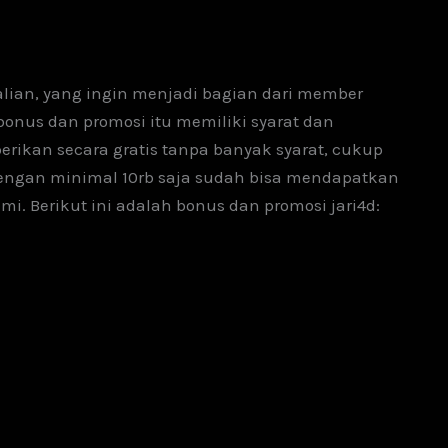
ian, yang ingin menjadi bagian dari member
 bonus dan promosi itu memiliki syarat dan
erikan secara gratis tanpa banyak syarat, cukup
dengan minimal 10rb saja sudah bisa mendapatkan
i. Berikut ini adalah bonus dan promosi jari4d: