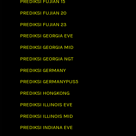
PREDIKSI FUJIAN 15
PREDIKSI FUJIAN 20
PREDIKSI FUJIAN 23
PREDIKSI GEORGIA EVE
PREDIKSI GEORGIA MID
PREDIKSI GEORGIA NGT
PREDIKSI GERMANY
PREDIKSI GERMANYPUS5
PREDIKSI HONGKONG
PREDIKSI ILLINOIS EVE
PREDIKSI ILLINOIS MID
PREDIKSI INDIANA EVE