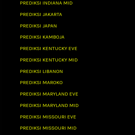
PREDIKSI INDIANA MID
PREDIKSI JAKARTA
PREDIKSI JAPAN
PREDIKSI KAMBOJA
PREDIKSI KENTUCKY EVE
PREDIKSI KENTUCKY MID
PREDIKSI LIBANON
PREDIKSI MAROKO
PREDIKSI MARYLAND EVE
PREDIKSI MARYLAND MID
PREDIKSI MISSOURI EVE
PREDIKSI MISSOURI MID