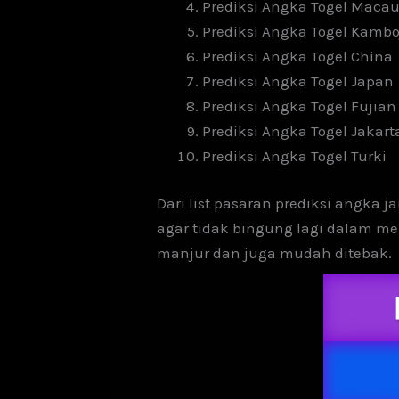
Prediksi Angka Togel Maca
Prediksi Angka Togel Kambo
Prediksi Angka Togel China
Prediksi Angka Togel Japan
Prediksi Angka Togel Fujian
Prediksi Angka Togel Jakart
Prediksi Angka Togel Turki
Dari list pasaran prediksi angka j
agar tidak bingung lagi dalam me
manjur dan juga mudah ditebak.