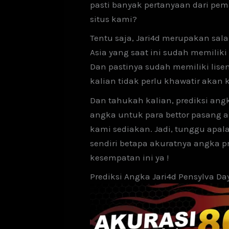
pasti banyak pertanyaan dari pem
situs kami?
Tentu saja, Jari4d merupakan salah
Asia yang saat ini sudah memili
Dan pastinya sudah memiliki lise
kalian tidak perlu khawatir aka
Dan tahukah kalian, prediksi ang
angka untuk para bettor pasang a
kami sediakan. Jadi, tunggu apal
sendiri betapa akuratnya angka pr
kesempatan ini ya !
Prediksi Angka Jari4d Pensylva Da