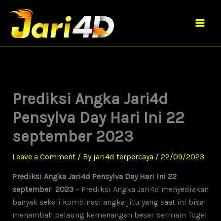
Skip
to
content
Prediksi Angka Jari4d
Pensylva Day Hari Ini 22
september 2023
Leave a Comment
/ By
jari4d terpercaya
/
22/09/2023
Prediksi Angka Jari4d Pensylva Day Hari Ini 22
september 2023
– Prediksi Angka Jari4d menyediakan
banyak sekali kombinasi angka jitu yang saat ini bisa
menambah pelaung kemenangan besar bermain Togel