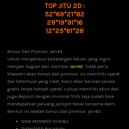
TOP JITU 2D :
52*69*21*82
29*19*91*16
12*25*61*28
Bonus Dan Promosi Jari4d
Untuk menyambut kedatangan kalian, yang ingin
menjadi bagian dari member
Jari4d
. Tidak perlu
khawatir akan bonus dan promosi itu memiliki syarat
dan ketentuan yang ribet. Kami akan berikan secara
gratis tanpa banyak syarat, cukup memiliki akun dan
juga deposit dengan minimal 10rb saja sudah bisa
mendapatkan peluang jackpot besar bersama kami.
Berikut ini adalah bonus dan promosi jari4d:
NEW MEMBER 10 RIBU
TURNOVER BULANAN