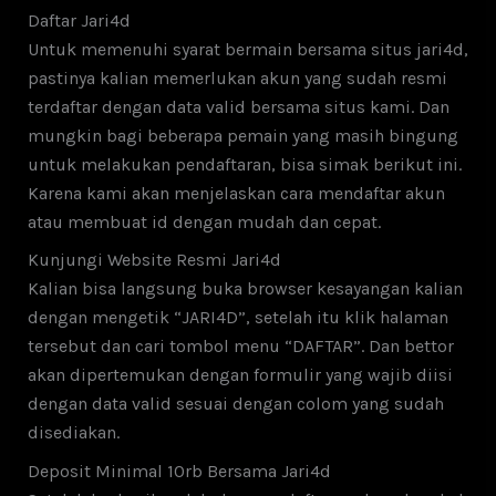
Daftar Jari4d
Untuk memenuhi syarat bermain bersama situs jari4d,
pastinya kalian memerlukan akun yang sudah resmi
terdaftar dengan data valid bersama situs kami. Dan
mungkin bagi beberapa pemain yang masih bingung
untuk melakukan pendaftaran, bisa simak berikut ini.
Karena kami akan menjelaskan cara mendaftar akun
atau membuat id dengan mudah dan cepat.
Kunjungi Website Resmi Jari4d
Kalian bisa langsung buka browser kesayangan kalian
dengan mengetik “JARI4D”, setelah itu klik halaman
tersebut dan cari tombol menu “DAFTAR”. Dan bettor
akan dipertemukan dengan formulir yang wajib diisi
dengan data valid sesuai dengan colom yang sudah
disediakan.
Deposit Minimal 10rb Bersama Jari4d