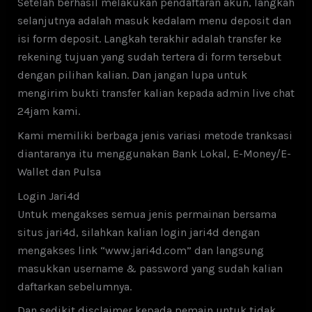
Setelah berhasil melakukan pendaftaran akun, langkah
selanjutnya adalah masuk kedalam menu deposit dan
isi form deposit. Langkah terakhir adalah transfer ke
rekening tujuan yang sudah tertera di form tersebut
dengan pilihan kalian. Dan jangan lupa untuk
mengirim bukti transfer kalian kepada admin live chat
24jam kami.
Kami memiliki berbaga jenis variasi metode tranksasi
diantaranya itu menggunakan Bank Lokal, E-Money/E-
Wallet dan Pulsa
Login Jari4d
Untuk mengakses semua jenis permainan bersama
situs jari4d, silahkan kalian login jari4d dengan
mengakses link “www.jari4d.com” dan langsung
masukkan username & password yang sudah kalian
daftarkan sebelumnya.
Dan sedikit disclaimer kepada pemain untuk tidak