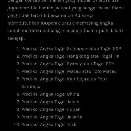
Dengan konsep permainan yang mudah di tebak dan
juga memiliki hadiah jackpot yang sangat besar. Siapa
yang tidak tertarik bersama Jari4d hanya
membutuhkan 100perak untuk memasang angka
sudah memiliki peluang menang jutaan rupiah dalam
sekejap.
Prediksi Angka Togel Singapore atau Togel SGP
Prediksi Angka Togel Hongkong atau Togel HK
Prediksi Angka Togel Sydney atau Togel SDY
Prediksi Angka Togel Macau atau Toto Macau
Prediksi Angka Togel Kamboja atau Toto
Kamboja
Prediksi Angka Togel China
Prediksi Angka Togel Japan
Prediksi Angka Togel Fujian
Prediksi Angka Togel Jakarta
Prediksi Angka Togel Turki