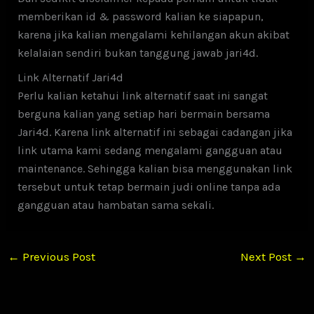
memberikan id & password kalian ke siapapun,
karena jika kalian mengalami kehilangan akun akibat
kelalaian sendiri bukan tanggung jawab jari4d.
Link Alternatif Jari4d
Perlu kalian ketahui link alternatif saat ini sangat
berguna kalian yang setiap hari bermain bersama
Jari4d. Karena link alternatif ini sebagai cadangan jika
link utama kami sedang mengalami gangguan atau
maintenance. Sehingga kalian bisa menggunakan link
tersebut untuk tetap bermain judi online tanpa ada
gangguan atau hambatan sama sekali.
←
Previous Post
Next Post
→