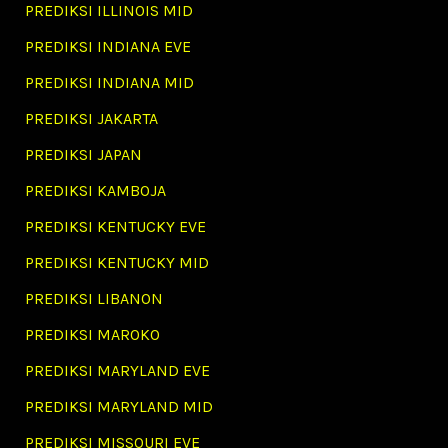
PREDIKSI ILLINOIS MID
PREDIKSI INDIANA EVE
PREDIKSI INDIANA MID
PREDIKSI JAKARTA
PREDIKSI JAPAN
PREDIKSI KAMBOJA
PREDIKSI KENTUCKY EVE
PREDIKSI KENTUCKY MID
PREDIKSI LIBANON
PREDIKSI MAROKO
PREDIKSI MARYLAND EVE
PREDIKSI MARYLAND MID
PREDIKSI MISSOURI EVE