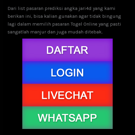
Dari list pasaran prediksi angka jari4d yang kami
berikan ini, bisa kalian gunakan agar tidak bingung
lagi dalam memilih pasaran Togel Online yang pasti
sangatlah manjur dan juga mudah ditebak.