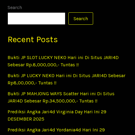
Search
Search
Recent Posts
Bukti JP SLOT LUCKY NEKO Hari ini Di Situs JARI4D
Sebesar Rp.8,000,000,- Tuntas !!
Bukti JP LUCKY NEKO Hari ini Di Situs JARI4D Sebesar
Rp8,00,000,- Tuntas !!
Bukti JP MAHJONG WAYS Scatter Hari ini Di Situs
JARI4D Sebesar Rp.34,500,000,- Tuntas !!
Prediksi Angka Jari4d Virginia Day Hari Ini 29
DESEMBER 2025
Prediksi Angka Jari4d Yordania4d Hari Ini 29