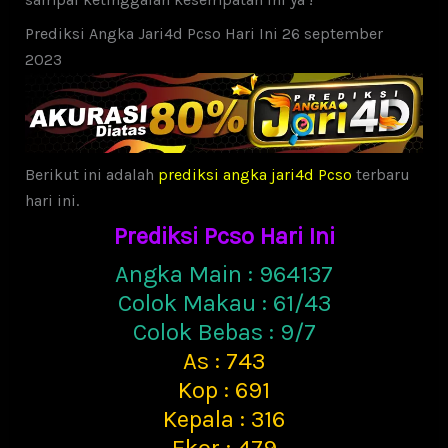
Prediksi Angka Jari4d Pcso Hari Ini 26 september
2023
Berikut ini adalah
prediksi angka jari4d Pcso
terbaru
hari ini.
Prediksi Pcso Hari Ini
Angka Main : 964137
Colok Makau : 61/43
Colok Bebas : 9/7
As : 743
Kop : 691
Kepala : 316
Ekor : 479