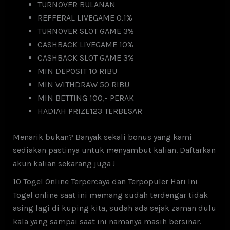
TURNOVER BULANAN
REFFERAL LIVEGAME 0.1%
TURNOVER SLOT GAME 3%
CASHBACK LIVEGAME 10%
CASHBACK SLOT GAME 3%
MIN DEPOSIT 10 RIBU
MIN WITHDRAW 50 RIBU
MIN BETTING 100,- PERAK
HADIAH PRIZE123 TERBESAR
Menarik bukan? Banyak sekali bonus yang kami
sediakan pastinya untuk menyambut kalian. Daftarkan
akun kalian sekarang juga !
10 Togel Online Terpercaya dan Terpopuler Hari Ini
Togel online saat ini memang sudah terdengar tidak
asing lagi di kuping kita, sudah ada sejak zaman dulu
kala yang sampai saat ini namanya masih bersinar.