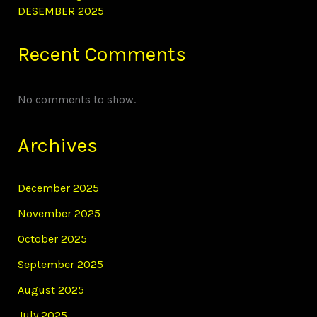
DESEMBER 2025
Recent Comments
No comments to show.
Archives
December 2025
November 2025
October 2025
September 2025
August 2025
July 2025