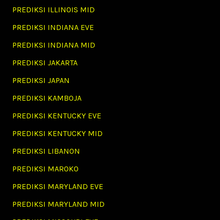
PREDIKSI ILLINOIS MID
PREDIKSI INDIANA EVE
PREDIKSI INDIANA MID
PREDIKSI JAKARTA
PREDIKSI JAPAN
PREDIKSI KAMBOJA
PREDIKSI KENTUCKY EVE
PREDIKSI KENTUCKY MID
PREDIKSI LIBANON
PREDIKSI MAROKO
PREDIKSI MARYLAND EVE
PREDIKSI MARYLAND MID