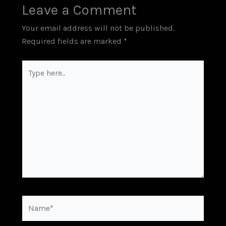
Leave a Comment
Your email address will not be published.
Required fields are marked
*
Type
here..
Name*