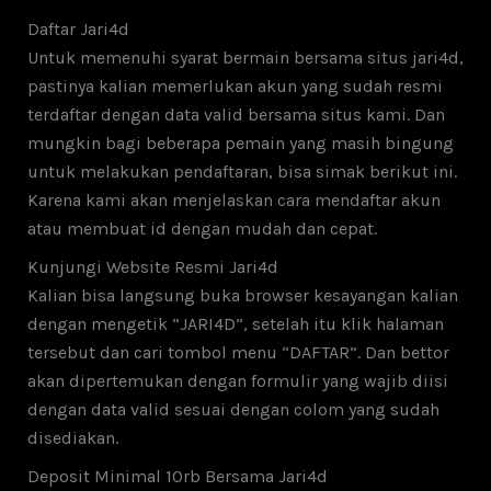
Daftar Jari4d
Untuk memenuhi syarat bermain bersama situs jari4d,
pastinya kalian memerlukan akun yang sudah resmi
terdaftar dengan data valid bersama situs kami. Dan
mungkin bagi beberapa pemain yang masih bingung
untuk melakukan pendaftaran, bisa simak berikut ini.
Karena kami akan menjelaskan cara mendaftar akun
atau membuat id dengan mudah dan cepat.
Kunjungi Website Resmi Jari4d
Kalian bisa langsung buka browser kesayangan kalian
dengan mengetik “JARI4D”, setelah itu klik halaman
tersebut dan cari tombol menu “DAFTAR”. Dan bettor
akan dipertemukan dengan formulir yang wajib diisi
dengan data valid sesuai dengan colom yang sudah
disediakan.
Deposit Minimal 10rb Bersama Jari4d