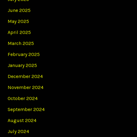
June 2025
May 2025
April 2025
March 2025
February 2025
January 2025
December 2024
November 2024
October 2024
September 2024
August 2024
July 2024