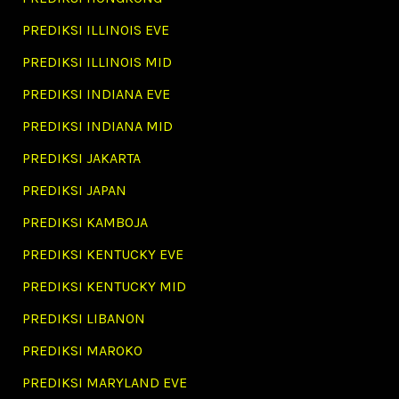
PREDIKSI ILLINOIS EVE
PREDIKSI ILLINOIS MID
PREDIKSI INDIANA EVE
PREDIKSI INDIANA MID
PREDIKSI JAKARTA
PREDIKSI JAPAN
PREDIKSI KAMBOJA
PREDIKSI KENTUCKY EVE
PREDIKSI KENTUCKY MID
PREDIKSI LIBANON
PREDIKSI MAROKO
PREDIKSI MARYLAND EVE