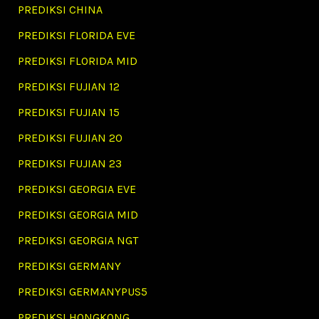
PREDIKSI CHINA
PREDIKSI FLORIDA EVE
PREDIKSI FLORIDA MID
PREDIKSI FUJIAN 12
PREDIKSI FUJIAN 15
PREDIKSI FUJIAN 20
PREDIKSI FUJIAN 23
PREDIKSI GEORGIA EVE
PREDIKSI GEORGIA MID
PREDIKSI GEORGIA NGT
PREDIKSI GERMANY
PREDIKSI GERMANYPUS5
PREDIKSI HONGKONG