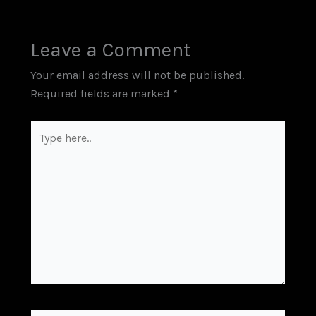
Leave a Comment
Your email address will not be published.
Required fields are marked
*
Type
here..