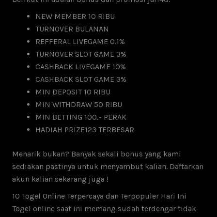
NEW MEMBER 10 RIBU
TURNOVER BULANAN
REFFERAL LIVEGAME 0.1%
TURNOVER SLOT GAME 3%
CASHBACK LIVEGAME 10%
CASHBACK SLOT GAME 3%
MIN DEPOSIT 10 RIBU
MIN WITHDRAW 50 RIBU
MIN BETTING 100,- PERAK
HADIAH PRIZE123 TERBESAR
Menarik bukan? Banyak sekali bonus yang kami
sediakan pastinya untuk menyambut kalian. Daftarkan
akun kalian sekarang juga !
10 Togel Online Terpercaya dan Terpopuler Hari Ini
Togel online saat ini memang sudah terdengar tidak