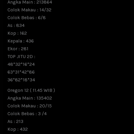
Angka Main : 213864
Colok Makau : 14/32
Colok Bebas : 6/8
As : 834
Kop : 162
Kepala : 436
Ekor : 281
TOP JITU 2D :
48*32*16*24
63*31*42*86
36*82*18*34
Oregon 12 ( 11.45 WIB )
Angka Main : 135402
Colok Makau : 20/15
Colok Bebas : 3 /4
As : 213
Kop : 432