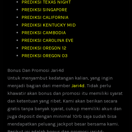
PREDIKSI TEXAS NIGHT
PREDIKSI SINGAPORE
PREDIKSI CALIFORNIA
PREDIKSI KENTUCKY MID
PREDIKSI CAMBODIA
PREDIKSI CAROLINA EVE
PREDIKSI OREGON 12
PREDIKSI OREGON 03
Bonus Dan Promosi Jari4d
Untuk menyambut kedatangan kalian, yang ingin
menjadi bagian dari member
Jari4d
. Tidak perlu
khawatir akan bonus dan promosi itu memiliki syarat
dan ketentuan yang ribet. Kami akan berikan secara
gratis tanpa banyak syarat, cukup memiliki akun dan
juga deposit dengan minimal 10rb saja sudah bisa
mendapatkan peluang jackpot besar bersama kami.
Berikut ini adalah bonus dan promosi jari4d: