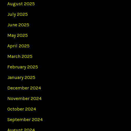
August 2025
July 2025
June 2025
May 2025
April 2025
March 2025
February 2025
January 2025
December 2024
November 2024
October 2024
September 2024
August 2024