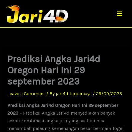
Skip
to
content
Prediksi Angka Jari4d
Oregon Hari Ini 29
september 2023
Leave a Comment
/ By
jari4d terpercaya
/
29/09/2023
Prediksi Angka Jari4d Oregon Hari Ini 29 september
2023
– Prediksi Angka Jari4d menyediakan banyak
sekali kombinasi angka jitu yang saat ini bisa
menambah pelaung kemenangan besar bermain Togel