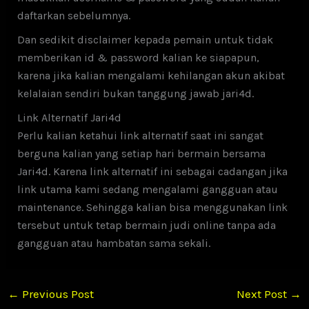
daftarkan sebelumnya.
Dan sedikit disclaimer kepada pemain untuk tidak
memberikan id & password kalian ke siapapun,
karena jika kalian mengalami kehilangan akun akibat
kelalaian sendiri bukan tanggung jawab jari4d.
Link Alternatif Jari4d
Perlu kalian ketahui link alternatif saat ini sangat
berguna kalian yang setiap hari bermain bersama
Jari4d. Karena link alternatif ini sebagai cadangan jika
link utama kami sedang mengalami gangguan atau
maintenance. Sehingga kalian bisa menggunakan link
tersebut untuk tetap bermain judi online tanpa ada
gangguan atau hambatan sama sekali.
←
Previous Post
Next Post
→