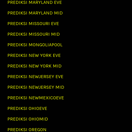
PREDIKSI MARYLAND EVE
PREDIKSI MARYLAND MID
PREDIKSI MISSOURI EVE
PREDIKSI MISSOURI MID
PREDIKSI MONGOLIAPOOL
PREDIKSI NEW YORK EVE
PREDIKSI NEW YORK MID
PREDIKSI NEWJERSEY EVE
PREDIKSI NEWJERSEY MID
PREDIKSI NEWMEXICOEVE
PREDIKSI OHIOEVE
PREDIKSI OHIOMID
PREDIKSI OREGON