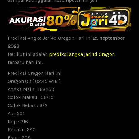
Prediksi Angka Jari4d Oregon Hari Ini 25
september
2023
Berikut ini adalah
prediksi angka jari4d Oregon
terbaru hari ini.
Prediksi Oregon Hari Ini
Oregon 03 ( 02.45 WIB )
Angka Main : 168250
Colok Makau : 56/10
Colok Bebas : 8/2
As : 501
Kop : 216
Kepala : 680
Ekor : 208