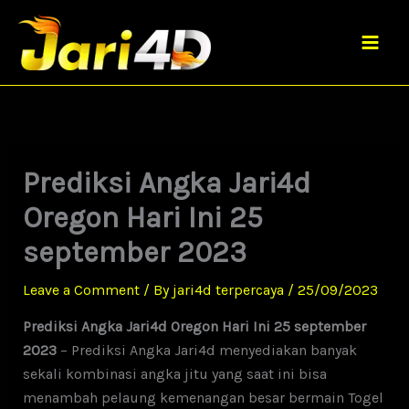
Skip
to
content
Prediksi Angka Jari4d
Oregon Hari Ini 25
september 2023
Leave a Comment
/ By
jari4d terpercaya
/
25/09/2023
Prediksi Angka Jari4d Oregon Hari Ini 25 september
2023
– Prediksi Angka Jari4d menyediakan banyak
sekali kombinasi angka jitu yang saat ini bisa
menambah pelaung kemenangan besar bermain Togel