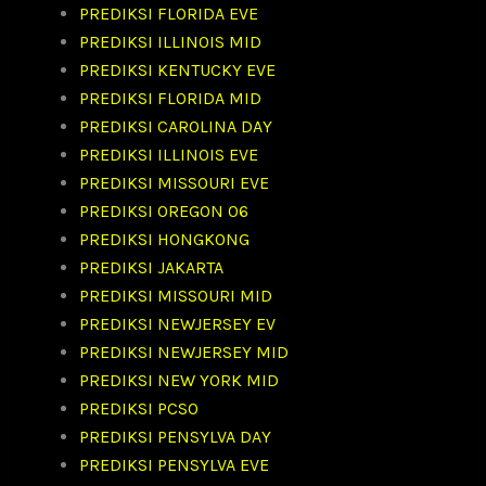
PREDIKSI FLORIDA EVE
PREDIKSI ILLINOIS MID
PREDIKSI KENTUCKY EVE
PREDIKSI FLORIDA MID
PREDIKSI CAROLINA DAY
PREDIKSI ILLINOIS EVE
PREDIKSI MISSOURI EVE
PREDIKSI OREGON 06
PREDIKSI HONGKONG
PREDIKSI JAKARTA
PREDIKSI MISSOURI MID
PREDIKSI NEWJERSEY EV
PREDIKSI NEWJERSEY MID
PREDIKSI NEW YORK MID
PREDIKSI PCSO
PREDIKSI PENSYLVA DAY
PREDIKSI PENSYLVA EVE