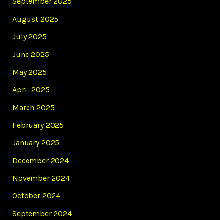
September 2025
August 2025
July 2025
June 2025
May 2025
April 2025
March 2025
February 2025
January 2025
December 2024
November 2024
October 2024
September 2024