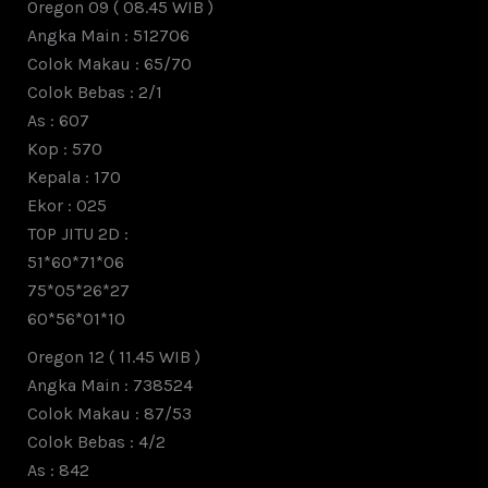
Oregon 09 ( 08.45 WIB )
Angka Main : 512706
Colok Makau : 65/70
Colok Bebas : 2/1
As : 607
Kop : 570
Kepala : 170
Ekor : 025
TOP JITU 2D :
51*60*71*06
75*05*26*27
60*56*01*10
Oregon 12 ( 11.45 WIB )
Angka Main : 738524
Colok Makau : 87/53
Colok Bebas : 4/2
As : 842