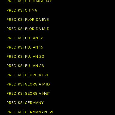
PREDIKSI CHICHAGODAY
PREDIKSI CHINA
PREDIKSI FLORIDA EVE
PREDIKSI FLORIDA MID
PREDIKSI FUJIAN 12
PREDIKSI FUJIAN 15
PREDIKSI FUJIAN 20
PREDIKSI FUJIAN 23
PREDIKSI GEORGIA EVE
PREDIKSI GEORGIA MID
PREDIKSI GEORGIA NGT
PREDIKSI GERMANY
PREDIKSI GERMANYPUS5