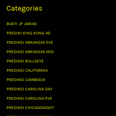
Categories
BUKTI JP JARI4D
PREDIKI KING KONG 4D
PREDIKSI ARKANSAS EVE
PREDIKSI ARKANSAS MID
PREDIKSI BULLSEYE
PREDIKSI CALIFORNIA
PREDIKSI CAMBODIA
PREDIKSI CAROLINA DAY
PREDIKSI CAROLINA EVE
PREDIKSI CHICAGONIGHT