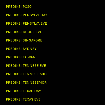
PREDIKSI PCSO
PREDIKSI PENSYLVA DAY
PREDIKSI PENSYLVA EVE
PREDIKSI RHODE EVE
PREDIKSI SINGAPORE
PREDIKSI SYDNEY
PREDIKSI TAIWAN
PREDIKSI TENNESE EVE
PREDIKSI TENNESE MID
PREDIKSI TENNESEMOR
PREDIKSI TEXAS DAY
PREDIKSI TEXAS EVE