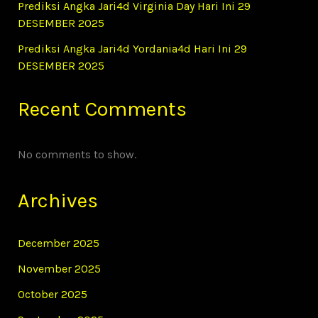
Prediksi Angka Jari4d Virginia Day Hari Ini 29
DESEMBER 2025
Prediksi Angka Jari4d Yordania4d Hari Ini 29
DESEMBER 2025
Recent Comments
No comments to show.
Archives
December 2025
November 2025
October 2025