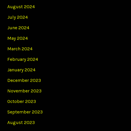
August 2024
July 2024
June 2024
May 2024
March 2024
February 2024
January 2024
December 2023
November 2023
October 2023
September 2023
August 2023