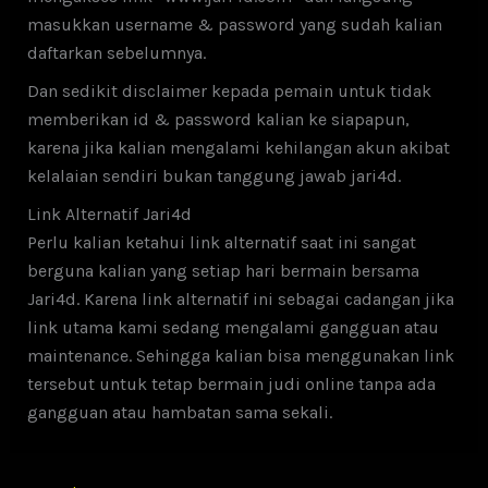
masukkan username & password yang sudah kalian
daftarkan sebelumnya.
Dan sedikit disclaimer kepada pemain untuk tidak
memberikan id & password kalian ke siapapun,
karena jika kalian mengalami kehilangan akun akibat
kelalaian sendiri bukan tanggung jawab jari4d.
Link Alternatif Jari4d
Perlu kalian ketahui link alternatif saat ini sangat
berguna kalian yang setiap hari bermain bersama
Jari4d. Karena link alternatif ini sebagai cadangan jika
link utama kami sedang mengalami gangguan atau
maintenance. Sehingga kalian bisa menggunakan link
tersebut untuk tetap bermain judi online tanpa ada
gangguan atau hambatan sama sekali.