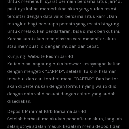
Untuk memenuhi syarat bermain bersama situs jari4d,
pastinya kalian memerlukan akun yang sudah resmi
terdaftar dengan data valid bersama situs kami. Dan
mungkin bagi beberapa pemain yang masih bingung
untuk melakukan pendaftaran, bisa simak berikut ini.
Karena kami akan menjelaskan cara mendaftar akun
atau membuat id dengan mudah dan cepat.
Kunjungi Website Resmi Jari4d
Kalian bisa langsung buka browser kesayangan kalian
dengan mengetik “JARI4D”, setelah itu klik halaman
tersebut dan cari tombol menu “DAFTAR”. Dan bettor
akan dipertemukan dengan formulir yang wajib diisi
dengan data valid sesuai dengan colom yang sudah
disediakan.
Deposit Minimal 10rb Bersama Jari4d
Setelah berhasil melakukan pendaftaran akun, langkah
selanjutnya adalah masuk kedalam menu deposit dan