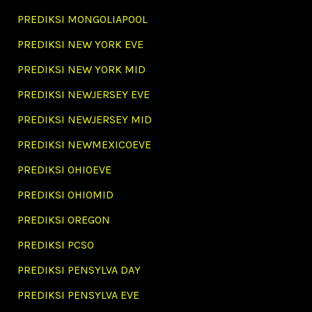
PREDIKSI MONGOLIAPOOL
PREDIKSI NEW YORK EVE
PREDIKSI NEW YORK MID
PREDIKSI NEWJERSEY EVE
PREDIKSI NEWJERSEY MID
PREDIKSI NEWMEXICOEVE
PREDIKSI OHIOEVE
PREDIKSI OHIOMID
PREDIKSI OREGON
PREDIKSI PCSO
PREDIKSI PENSYLVA DAY
PREDIKSI PENSYLVA EVE