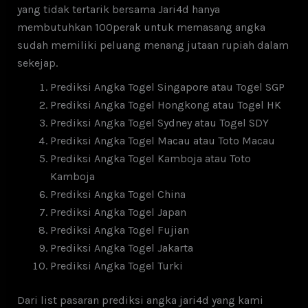
yang tidak tertarik bersama Jari4d hanya
membutuhkan 100perak untuk memasang angka
sudah memiliki peluang menang jutaan rupiah dalam
sekejap.
Prediksi Angka Togel Singapore atau Togel SGP
Prediksi Angka Togel Hongkong atau Togel HK
Prediksi Angka Togel Sydney atau Togel SDY
Prediksi Angka Togel Macau atau Toto Macau
Prediksi Angka Togel Kamboja atau Toto
Kamboja
Prediksi Angka Togel China
Prediksi Angka Togel Japan
Prediksi Angka Togel Fujian
Prediksi Angka Togel Jakarta
Prediksi Angka Togel Turki
Dari list pasaran prediksi angka jari4d yang kami