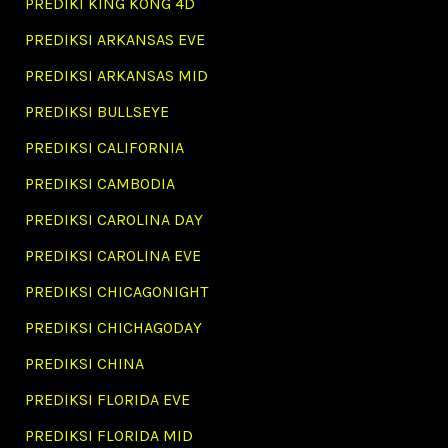
PREDIKI KING KONG 4D
PREDIKSI ARKANSAS EVE
PREDIKSI ARKANSAS MID
PREDIKSI BULLSEYE
PREDIKSI CALIFORNIA
PREDIKSI CAMBODIA
PREDIKSI CAROLINA DAY
PREDIKSI CAROLINA EVE
PREDIKSI CHICAGONIGHT
PREDIKSI CHICHAGODAY
PREDIKSI CHINA
PREDIKSI FLORIDA EVE
PREDIKSI FLORIDA MID