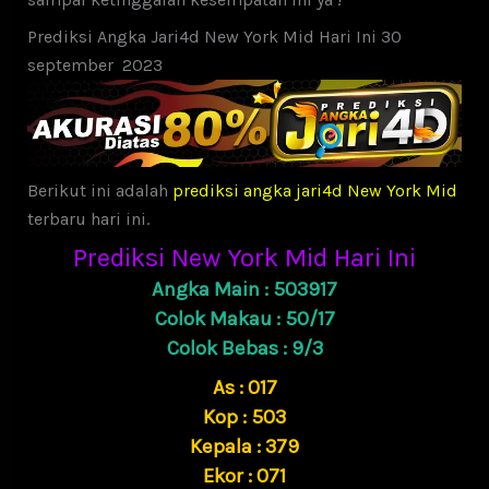
Prediksi Angka Jari4d New York Mid Hari Ini 30
september 2023
Berikut ini adalah
prediksi angka jari4d New York Mid
terbaru hari ini.
Prediksi New York Mid Hari Ini
Angka Main : 503917
Colok Makau : 50/17
Colok Bebas : 9/3
As : 017
Kop : 503
Kepala : 379
Ekor : 071