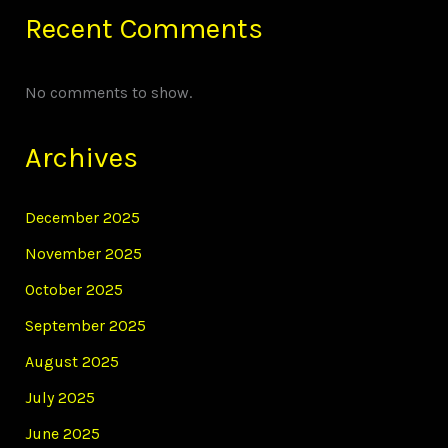
Recent Comments
No comments to show.
Archives
December 2025
November 2025
October 2025
September 2025
August 2025
July 2025
June 2025