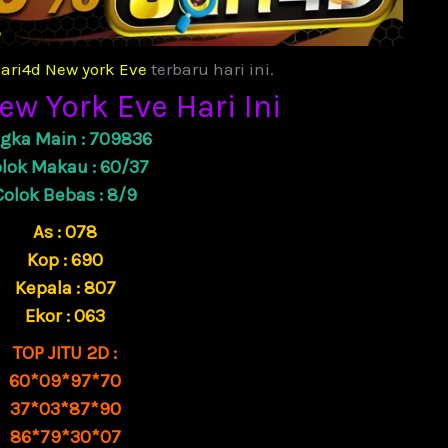
jari4d New york Eve
terbaru hari ini.
ew York Eve Hari Ini
gka Main : 709836
lok Makau : 60/37
Colok Bebas : 8/9
As : 078
Kop : 690
Kepala : 807
Ekor : 063
TOP JITU 2D :
60*09*97*70
37*03*87*90
86*79*30*07