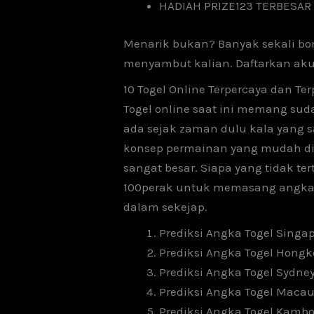
HADIAH PRIZE123 TERBESAR
Menarik bukan? Banyak sekali bo
menyambut kalian. Daftarkan akun
10 Togel Online Terpercaya dan Ter
Togel online saat ini memang suda
ada sejak zaman dulu kala yang 
konsep permainan yang mudah di 
sangat besar. Siapa yang tidak t
100perak untuk memasang angka 
dalam sekejap.
Prediksi Angka Togel Singap
Prediksi Angka Togel Hongk
Prediksi Angka Togel Sydney
Prediksi Angka Togel Maca
Prediksi Angka Togel Kambo