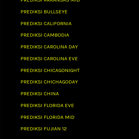
PREDIKSI BULLSEYE
PREDIKSI CALIFORNIA
PREDIKSI CAMBODIA
PREDIKSI CAROLINA DAY
PREDIKSI CAROLINA EVE
PREDIKSI CHICAGONIGHT
PREDIKSI CHICHAGODAY
PREDIKSI CHINA
PREDIKSI FLORIDA EVE
PREDIKSI FLORIDA MID
PREDIKSI FUJIAN 12