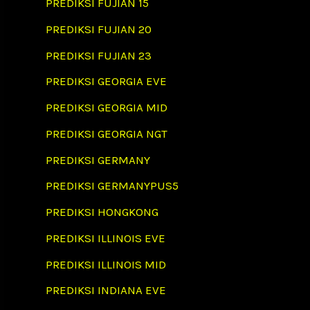
PREDIKSI FUJIAN 15
PREDIKSI FUJIAN 20
PREDIKSI FUJIAN 23
PREDIKSI GEORGIA EVE
PREDIKSI GEORGIA MID
PREDIKSI GEORGIA NGT
PREDIKSI GERMANY
PREDIKSI GERMANYPUS5
PREDIKSI HONGKONG
PREDIKSI ILLINOIS EVE
PREDIKSI ILLINOIS MID
PREDIKSI INDIANA EVE