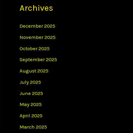
Archives
December 2025
November 2025
October 2025
September 2025
August 2025
July 2025
June 2025
May 2025
April 2025
March 2025