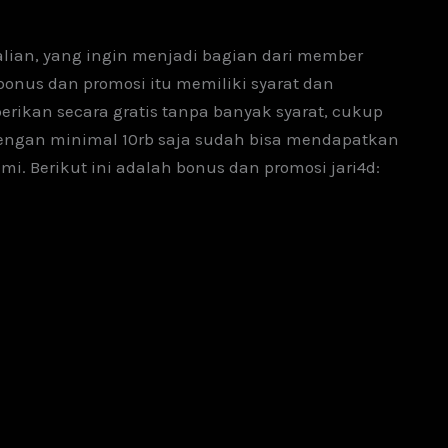
ian, yang ingin menjadi bagian dari member
 bonus dan promosi itu memiliki syarat dan
erikan secara gratis tanpa banyak syarat, cukup
dengan minimal 10rb saja sudah bisa mendapatkan
i. Berikut ini adalah bonus dan promosi jari4d: