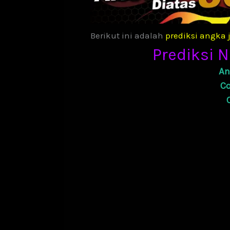
Berikut ini adalah
prediksi angka 
Prediksi N
An
Co