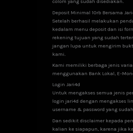
colom yang sudah disediakan.
Deposit Minimal 10rb Bersama Jar
Setelah berhasil melakukan pend
kedalam menu deposit dan isi form
rekening tujuan yang sudah terter
jangan lupa untuk mengirim bukti
kami.
Kami memiliki berbaga jenis varia
menggunakan Bank Lokal, E-Mone
Login Jari4d
Untuk mengakses semua jenis perm
login jari4d dengan mengakses l
username & password yang sudah 
Dan sedikit disclaimer kepada p
kalian ke siapapun, karena jika 