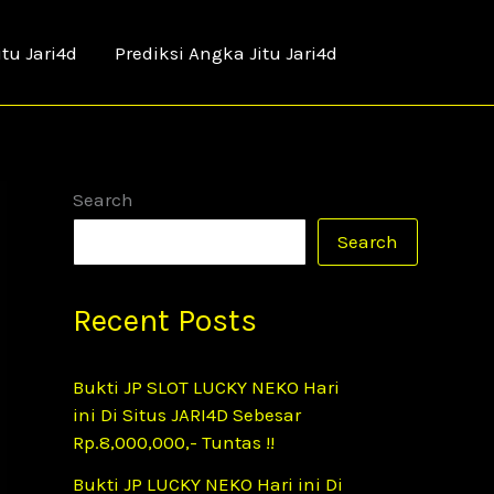
itu Jari4d
Prediksi Angka Jitu Jari4d
Search
Search
Recent Posts
Bukti JP SLOT LUCKY NEKO Hari
ini Di Situs JARI4D Sebesar
Rp.8,000,000,- Tuntas !!
Bukti JP LUCKY NEKO Hari ini Di