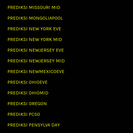
PREDIKSI MISSOURI MID
PREDIKSI MONGOLIAPOOL
PREDIKSI NEW YORK EVE
PREDIKSI NEW YORK MID
PREDIKSI NEWJERSEY EVE
PREDIKSI NEWJERSEY MID
PREDIKSI NEWMEXICOEVE
PREDIKSI OHIOEVE
PREDIKSI OHIOMID
PREDIKSI OREGON
PREDIKSI PCSO
PREDIKSI PENSYLVA DAY