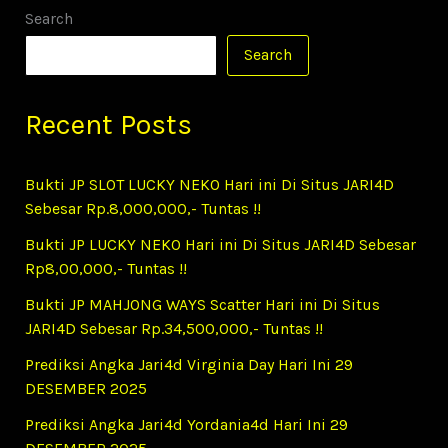
Search
Search
Recent Posts
Bukti JP SLOT LUCKY NEKO Hari ini Di Situs JARI4D
Sebesar Rp.8,000,000,- Tuntas !!
Bukti JP LUCKY NEKO Hari ini Di Situs JARI4D Sebesar
Rp8,00,000,- Tuntas !!
Bukti JP MAHJONG WAYS Scatter Hari ini Di Situs
JARI4D Sebesar Rp.34,500,000,- Tuntas !!
Prediksi Angka Jari4d Virginia Day Hari Ini 29
DESEMBER 2025
Prediksi Angka Jari4d Yordania4d Hari Ini 29