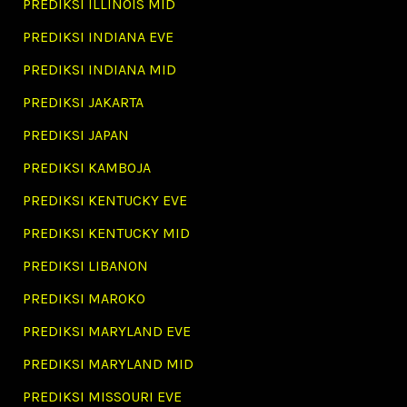
PREDIKSI ILLINOIS MID
PREDIKSI INDIANA EVE
PREDIKSI INDIANA MID
PREDIKSI JAKARTA
PREDIKSI JAPAN
PREDIKSI KAMBOJA
PREDIKSI KENTUCKY EVE
PREDIKSI KENTUCKY MID
PREDIKSI LIBANON
PREDIKSI MAROKO
PREDIKSI MARYLAND EVE
PREDIKSI MARYLAND MID
PREDIKSI MISSOURI EVE