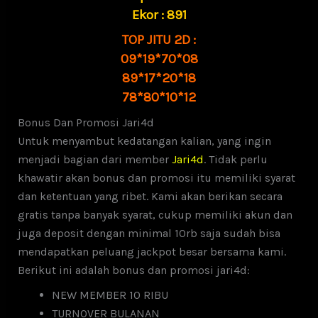
Ekor : 891
TOP JITU 2D :
09*19*70*08
89*17*20*18
78*80*10*12
Bonus Dan Promosi Jari4d
Untuk menyambut kedatangan kalian, yang ingin
menjadi bagian dari member
Jari4d
. Tidak perlu
khawatir akan bonus dan promosi itu memiliki syarat
dan ketentuan yang ribet. Kami akan berikan secara
gratis tanpa banyak syarat, cukup memiliki akun dan
juga deposit dengan minimal 10rb saja sudah bisa
mendapatkan peluang jackpot besar bersama kami.
Berikut ini adalah bonus dan promosi jari4d:
NEW MEMBER 10 RIBU
TURNOVER BULANAN