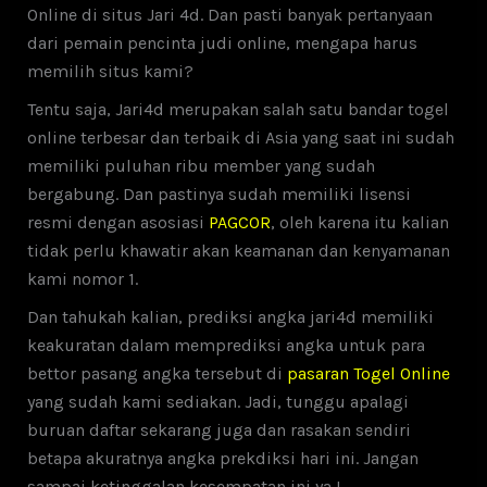
Online di situs Jari 4d. Dan pasti banyak pertanyaan
dari pemain pencinta judi online, mengapa harus
memilih situs kami?
Tentu saja, Jari4d merupakan salah satu bandar togel
online terbesar dan terbaik di Asia yang saat ini sudah
memiliki puluhan ribu member yang sudah
bergabung. Dan pastinya sudah memiliki lisensi
resmi dengan asosiasi
PAGCOR
, oleh karena itu kalian
tidak perlu khawatir akan keamanan dan kenyamanan
kami nomor 1.
Dan tahukah kalian, prediksi angka jari4d memiliki
keakuratan dalam memprediksi angka untuk para
bettor pasang angka tersebut di
pasaran Togel Online
yang sudah kami sediakan. Jadi, tunggu apalagi
buruan daftar sekarang juga dan rasakan sendiri
betapa akuratnya angka prekdiksi hari ini. Jangan
sampai ketinggalan kesempatan ini ya !