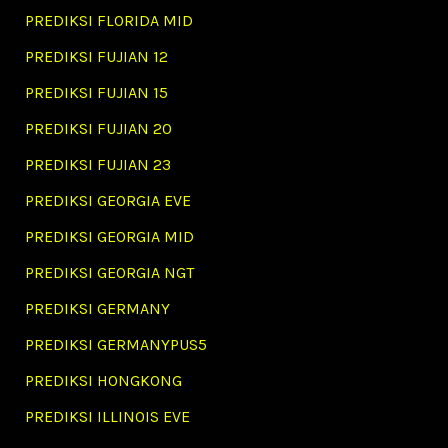
PREDIKSI FLORIDA MID
PREDIKSI FUJIAN 12
PREDIKSI FUJIAN 15
PREDIKSI FUJIAN 20
PREDIKSI FUJIAN 23
PREDIKSI GEORGIA EVE
PREDIKSI GEORGIA MID
PREDIKSI GEORGIA NGT
PREDIKSI GERMANY
PREDIKSI GERMANYPUS5
PREDIKSI HONGKONG
PREDIKSI ILLINOIS EVE