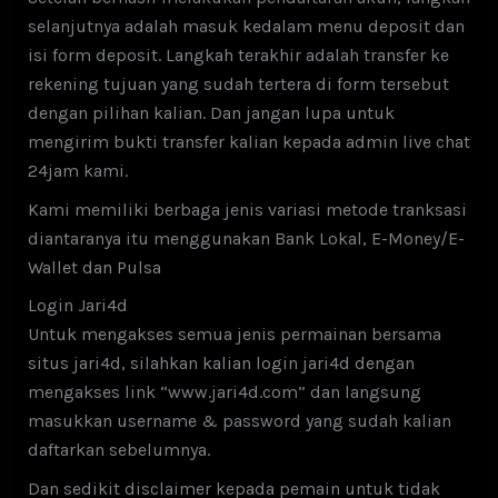
selanjutnya adalah masuk kedalam menu deposit dan
isi form deposit. Langkah terakhir adalah transfer ke
rekening tujuan yang sudah tertera di form tersebut
dengan pilihan kalian. Dan jangan lupa untuk
mengirim bukti transfer kalian kepada admin live chat
24jam kami.
Kami memiliki berbaga jenis variasi metode tranksasi
diantaranya itu menggunakan Bank Lokal, E-Money/E-
Wallet dan Pulsa
Login Jari4d
Untuk mengakses semua jenis permainan bersama
situs jari4d, silahkan kalian login jari4d dengan
mengakses link “www.jari4d.com” dan langsung
masukkan username & password yang sudah kalian
daftarkan sebelumnya.
Dan sedikit disclaimer kepada pemain untuk tidak