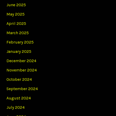
June 2025
May 2025
April 2025
March 2025
February 2025
January 2025
December 2024
November 2024
October 2024
September 2024
August 2024
July 2024