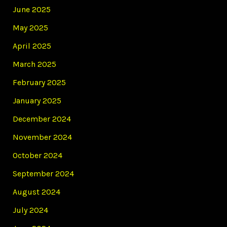
June 2025
May 2025
April 2025
March 2025
February 2025
January 2025
December 2024
November 2024
October 2024
September 2024
August 2024
July 2024