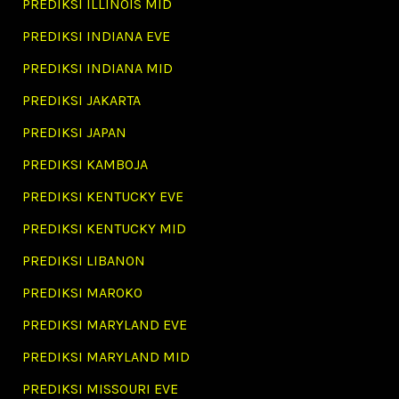
PREDIKSI ILLINOIS MID
PREDIKSI INDIANA EVE
PREDIKSI INDIANA MID
PREDIKSI JAKARTA
PREDIKSI JAPAN
PREDIKSI KAMBOJA
PREDIKSI KENTUCKY EVE
PREDIKSI KENTUCKY MID
PREDIKSI LIBANON
PREDIKSI MAROKO
PREDIKSI MARYLAND EVE
PREDIKSI MARYLAND MID
PREDIKSI MISSOURI EVE