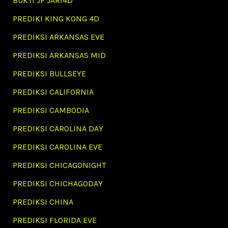
BUKTI JP JARI4D
PREDIKI KING KONG 4D
PREDIKSI ARKANSAS EVE
PREDIKSI ARKANSAS MID
PREDIKSI BULLSEYE
PREDIKSI CALIFORNIA
PREDIKSI CAMBODIA
PREDIKSI CAROLINA DAY
PREDIKSI CAROLINA EVE
PREDIKSI CHICAGONIGHT
PREDIKSI CHICHAGODAY
PREDIKSI CHINA
PREDIKSI FLORIDA EVE