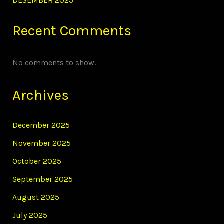
DESEMBER 2025
Recent Comments
No comments to show.
Archives
December 2025
November 2025
October 2025
September 2025
August 2025
July 2025