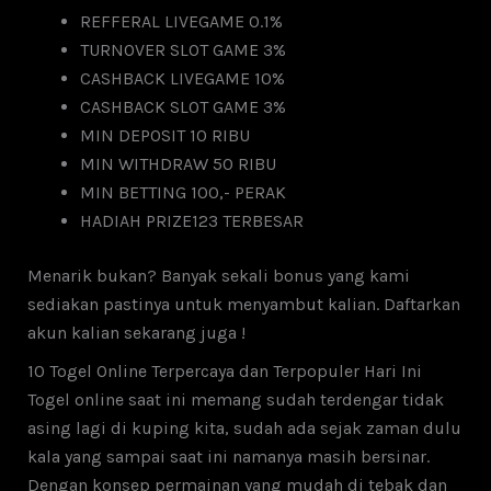
REFFERAL LIVEGAME 0.1%
TURNOVER SLOT GAME 3%
CASHBACK LIVEGAME 10%
CASHBACK SLOT GAME 3%
MIN DEPOSIT 10 RIBU
MIN WITHDRAW 50 RIBU
MIN BETTING 100,- PERAK
HADIAH PRIZE123 TERBESAR
Menarik bukan? Banyak sekali bonus yang kami
sediakan pastinya untuk menyambut kalian. Daftarkan
akun kalian sekarang juga !
10 Togel Online Terpercaya dan Terpopuler Hari Ini
Togel online saat ini memang sudah terdengar tidak
asing lagi di kuping kita, sudah ada sejak zaman dulu
kala yang sampai saat ini namanya masih bersinar.
Dengan konsep permainan yang mudah di tebak dan