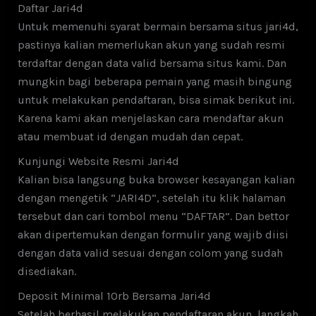
Daftar Jari4d
Untuk memenuhi syarat bermain bersama situs jari4d,
pastinya kalian memerlukan akun yang sudah resmi
terdaftar dengan data valid bersama situs kami. Dan
mungkin bagi beberapa pemain yang masih bingung
untuk melakukan pendaftaran, bisa simak berikut ini.
Karena kami akan menjelaskan cara mendaftar akun
atau membuat id dengan mudah dan cepat.
Kunjungi Website Resmi Jari4d
Kalian bisa langsung buka browser kesayangan kalian
dengan mengetik “JARI4D”, setelah itu klik halaman
tersebut dan cari tombol menu “DAFTAR”. Dan bettor
akan dipertemukan dengan formulir yang wajib diisi
dengan data valid sesuai dengan colom yang sudah
disediakan.
Deposit Minimal 10rb Bersama Jari4d
Setelah berhasil melakukan pendaftaran akun, langkah