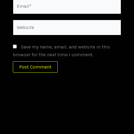
Email*
Website
Save my name, email, and website in this
browser for the next time I comment.