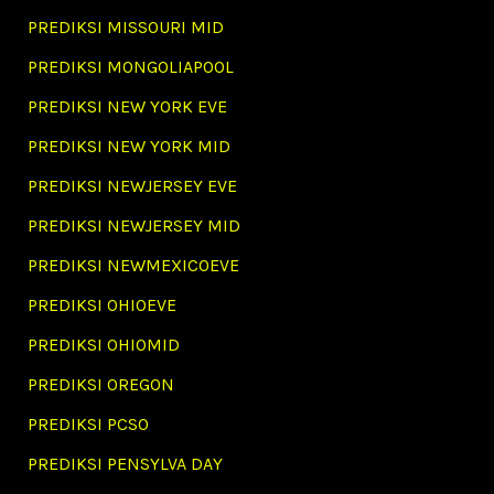
PREDIKSI MISSOURI MID
PREDIKSI MONGOLIAPOOL
PREDIKSI NEW YORK EVE
PREDIKSI NEW YORK MID
PREDIKSI NEWJERSEY EVE
PREDIKSI NEWJERSEY MID
PREDIKSI NEWMEXICOEVE
PREDIKSI OHIOEVE
PREDIKSI OHIOMID
PREDIKSI OREGON
PREDIKSI PCSO
PREDIKSI PENSYLVA DAY