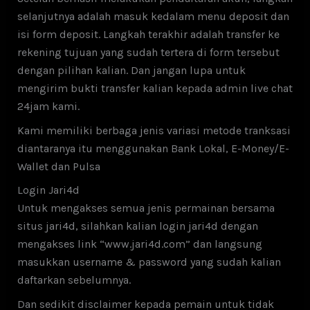
selanjutnya adalah masuk kedalam menu deposit dan
isi form deposit. Langkah terakhir adalah transfer ke
rekening tujuan yang sudah tertera di form tersebut
dengan pilihan kalian. Dan jangan lupa untuk
mengirim bukti transfer kalian kepada admin live chat
24jam kami.
Kami memiliki berbaga jenis variasi metode tranksasi
diantaranya itu menggunakan Bank Lokal, E-Money/E-
Wallet dan Pulsa
Login Jari4d
Untuk mengakses semua jenis permainan bersama
situs jari4d, silahkan kalian login jari4d dengan
mengakses link “www.jari4d.com” dan langsung
masukkan username & password yang sudah kalian
daftarkan sebelumnya.
Dan sedikit disclaimer kepada pemain untuk tidak