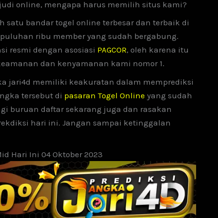
judi online, mengapa harus memilih situs kami?
 satu bandar togel online terbesar dan terbaik di
ki puluhan ribu member yang sudah bergabung.
nsi resmi dengan asosiasi
PAGCOR
, oleh karena itu
n keamanan dan kenyamanan kami nomor 1.
ka jari4d memiliki keakuratan dalam memprediksi
ngka tersebut di
pasaran Togel Online
yang sudah
agi buruan daftar sekarang juga dan rasakan
ekdiksi hari ini. Jangan sampai ketinggalan
id Hari Ini 04 Oktober 2023