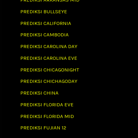
PREDIKSI BULLSEYE
PREDIKSI CALIFORNIA
PREDIKSI CAMBODIA
PREDIKSI CAROLINA DAY
PREDIKSI CAROLINA EVE
PREDIKSI CHICAGONIGHT
PREDIKSI CHICHAGODAY
PREDIKSI CHINA
PREDIKSI FLORIDA EVE
PREDIKSI FLORIDA MID
PREDIKSI FUJIAN 12