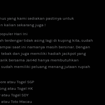
nus yang kami sediakan pastinya untuk
 kalian sekarang juga !
populer Hari Ini
h terdengar tidak asing lagi di kuping kita, sudah
sampai saat ini namanya masih bersinar. Dengan
tebak dan juga memiliki hadiah jackpot yang
ertarik bersama Jari4d hanya membutuhkan
sudah memiliki peluang menang jutaan rupiah
ore atau Togel SGP
ong atau Togel HK
 atau Togel SDY
u atau Toto Macau