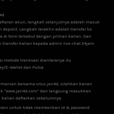
i4d
aftaran akun, langkah selanjutnya adalah masuk
 deposit. Langkah terakhir adalah transfer ke
a di form tersebut dengan pilihan kalian. Dan
 transfer kalian kepada admin live chat 24jam
si metode tranksasi diantaranya itu
y/E-Wallet dan Pulsa
ainan bersama situs jari4d, silahkan kalian
ink “www.jari4d.com” dan langsung masukkan
kalian daftarkan sebelumnya.
emain untuk tidak memberikan id & password