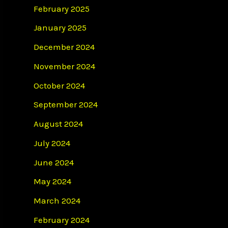
February 2025
January 2025
December 2024
November 2024
October 2024
September 2024
August 2024
July 2024
June 2024
May 2024
March 2024
February 2024