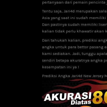
pertanyaan dari pemain pencinta 
Tentu saja, Jari4d merupakan salah
Asia yang saat ini sudah memili
Dan pastinya sudah memiliki lise
kalian tidak perlu khawatir aka
Dan tahukah kalian, prediksi ang
angka untuk para bettor pasang a
kami sediakan. Jadi, tunggu apal
sendiri betapa akuratnya angka pr
kesempatan ini ya !
Prediksi Angka Jari4d New Jersey M