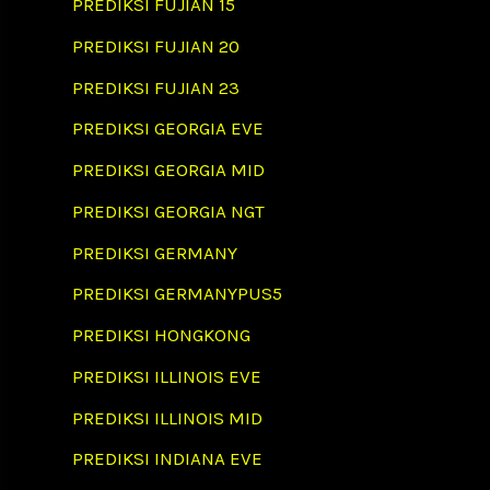
PREDIKSI FUJIAN 15
PREDIKSI FUJIAN 20
PREDIKSI FUJIAN 23
PREDIKSI GEORGIA EVE
PREDIKSI GEORGIA MID
PREDIKSI GEORGIA NGT
PREDIKSI GERMANY
PREDIKSI GERMANYPUS5
PREDIKSI HONGKONG
PREDIKSI ILLINOIS EVE
PREDIKSI ILLINOIS MID
PREDIKSI INDIANA EVE