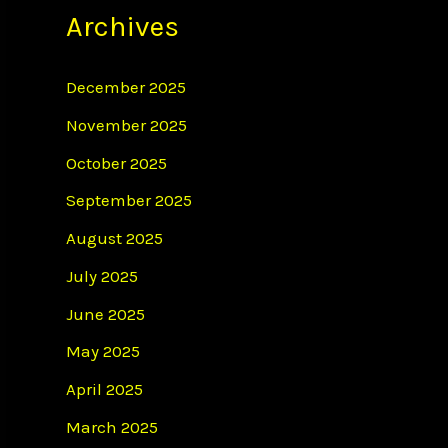
Archives
December 2025
November 2025
October 2025
September 2025
August 2025
July 2025
June 2025
May 2025
April 2025
March 2025