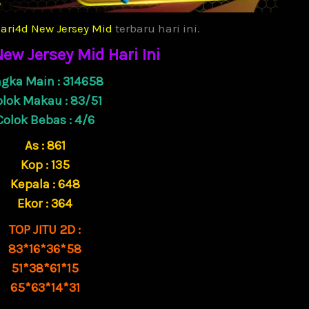
jari4d New Jersey Mid
terbaru hari ini.
New Jersey Mid Hari Ini
gka Main : 314658
olok Makau : 83/51
Colok Bebas : 4/6
As : 861
Kop : 135
Kepala : 648
Ekor : 364
TOP JITU 2D :
83*16*36*58
51*38*61*15
65*63*14*31