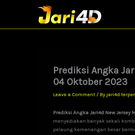
Skip
to
content
Prediksi Angka Jar
04 Oktober 2023
Leave a Comment
/ By
jari4d terp
Prediksi Angka Jari4d New Jersey M
menyediakan banyak sekali kombi
pelaung kemenangan besar bermain 