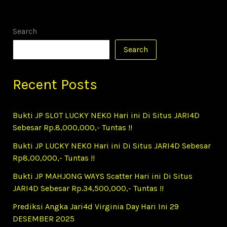
Search
Search
Recent Posts
Bukti JP SLOT LUCKY NEKO Hari ini Di Situs JARI4D
Sebesar Rp.8,000,000,- Tuntas !!
Bukti JP LUCKY NEKO Hari ini Di Situs JARI4D Sebesar
Rp8,00,000,- Tuntas !!
Bukti JP MAHJONG WAYS Scatter Hari ini Di Situs
JARI4D Sebesar Rp.34,500,000,- Tuntas !!
Prediksi Angka Jari4d Virginia Day Hari Ini 29
DESEMBER 2025