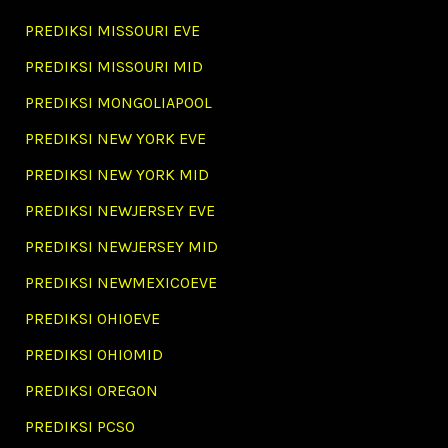
PREDIKSI MISSOURI EVE
PREDIKSI MISSOURI MID
PREDIKSI MONGOLIAPOOL
PREDIKSI NEW YORK EVE
PREDIKSI NEW YORK MID
PREDIKSI NEWJERSEY EVE
PREDIKSI NEWJERSEY MID
PREDIKSI NEWMEXICOEVE
PREDIKSI OHIOEVE
PREDIKSI OHIOMID
PREDIKSI OREGON
PREDIKSI PCSO