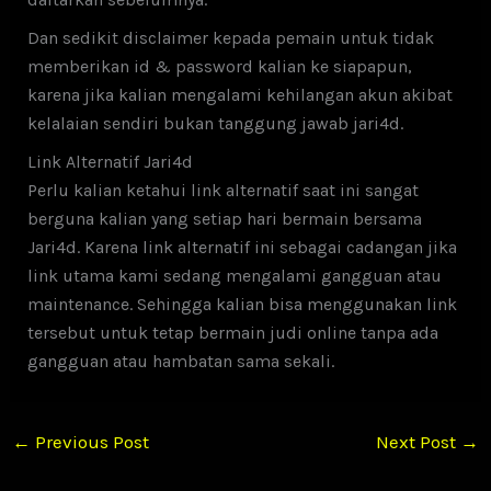
Dan sedikit disclaimer kepada pemain untuk tidak
memberikan id & password kalian ke siapapun,
karena jika kalian mengalami kehilangan akun akibat
kelalaian sendiri bukan tanggung jawab jari4d.
Link Alternatif Jari4d
Perlu kalian ketahui link alternatif saat ini sangat
berguna kalian yang setiap hari bermain bersama
Jari4d. Karena link alternatif ini sebagai cadangan jika
link utama kami sedang mengalami gangguan atau
maintenance. Sehingga kalian bisa menggunakan link
tersebut untuk tetap bermain judi online tanpa ada
gangguan atau hambatan sama sekali.
←
Previous Post
Next Post
→