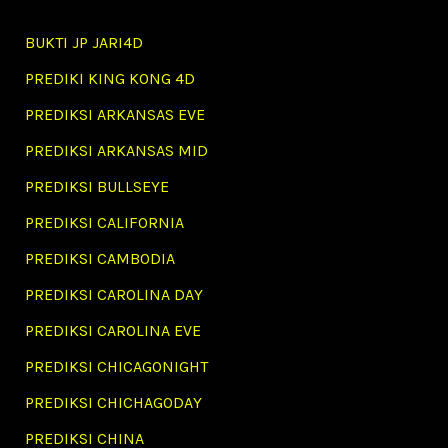
BUKTI JP JARI4D
PREDIKI KING KONG 4D
PREDIKSI ARKANSAS EVE
PREDIKSI ARKANSAS MID
PREDIKSI BULLSEYE
PREDIKSI CALIFORNIA
PREDIKSI CAMBODIA
PREDIKSI CAROLINA DAY
PREDIKSI CAROLINA EVE
PREDIKSI CHICAGONIGHT
PREDIKSI CHICHAGODAY
PREDIKSI CHINA