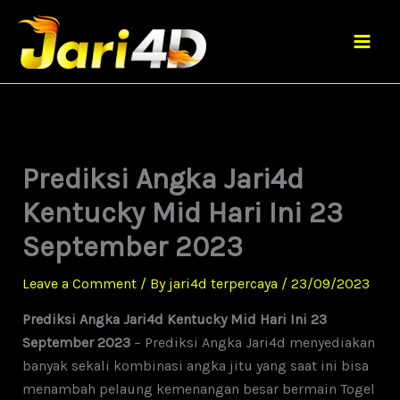
Skip
to
content
Prediksi Angka Jari4d
Kentucky Mid Hari Ini 23
September 2023
Leave a Comment
/ By
jari4d terpercaya
/
23/09/2023
Prediksi Angka Jari4d Kentucky Mid Hari Ini 23
September 2023
– Prediksi Angka Jari4d menyediakan
banyak sekali kombinasi angka jitu yang saat ini bisa
menambah pelaung kemenangan besar bermain Togel