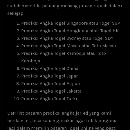
sudah memiliki peluang menang jutaan rupiah dalam
sekejap.
Prediksi Angka Togel Singapore atau Togel SGP
Prediksi Angka Togel Hongkong atau Togel HK
Prediksi Angka Togel Sydney atau Togel SDY
Prediksi Angka Togel Macau atau Toto Macau
Prediksi Angka Togel Kamboja atau Toto
Kamboja
Prediksi Angka Togel China
Prediksi Angka Togel Japan
Prediksi Angka Togel Fujian
Prediksi Angka Togel Jakarta
Prediksi Angka Togel Turki
Dari list pasaran prediksi angka jari4d yang kami
berikan ini, bisa kalian gunakan agar tidak bingung
lagi dalam memilih pasaran Togel Online yang pasti