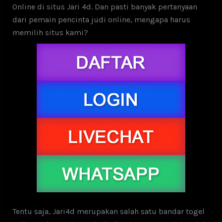
Online di situs Jari 4d. Dan pasti banyak pertanyaan
dari pemain pencinta judi online, mengapa harus
memilih situs kami?
Tentu saja, Jari4d merupakan salah satu bandar togel