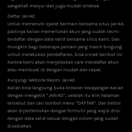
sangatlah manjur dan juga mudah ditebak.
Daftar Jari4d
Untuk memenuhi syarat bermain bersama situs jari4d,
pastinya kalian memerlukan akun yang sudah resmi
terdaftar dengan data valid bersama situs kami. Dan
mungkin bagi beberapa pemain yang masih bingung
untuk melakukan pendaftaran, bisa simak berikut ini.
Karena kami akan menjelaskan cara mendaftar akun
atau membuat id dengan mudah dan cepat.
Kunjungi Website Resmi Jari4d
Kalian bisa langsung buka browser kesayangan kalian
dengan mengetik “JARI4D”, setelah itu klik halaman
tersebut dan cari tombol menu “DAFTAR”. Dan bettor
akan dipertemukan dengan formulir yang wajib diisi
dengan data valid sesuai dengan colom yang sudah
disediakan.