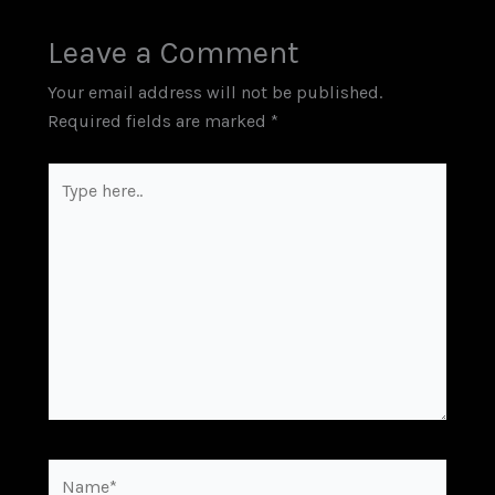
Leave a Comment
Your email address will not be published.
Required fields are marked
*
Type
here..
Name*