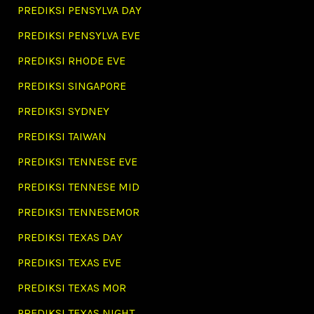
PREDIKSI PENSYLVA DAY
PREDIKSI PENSYLVA EVE
PREDIKSI RHODE EVE
PREDIKSI SINGAPORE
PREDIKSI SYDNEY
PREDIKSI TAIWAN
PREDIKSI TENNESE EVE
PREDIKSI TENNESE MID
PREDIKSI TENNESEMOR
PREDIKSI TEXAS DAY
PREDIKSI TEXAS EVE
PREDIKSI TEXAS MOR
PREDIKSI TEXAS NIGHT