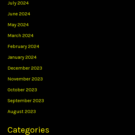
July 2024
June 2024
May 2024
March 2024
February 2024
January 2024
December 2023
November 2023
October 2023
September 2023
August 2023
Categories