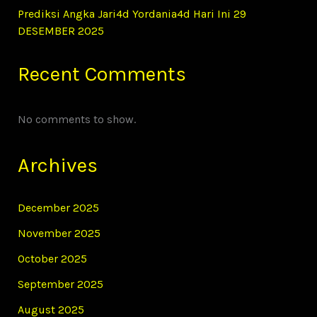
Prediksi Angka Jari4d Yordania4d Hari Ini 29
DESEMBER 2025
Recent Comments
No comments to show.
Archives
December 2025
November 2025
October 2025
September 2025
August 2025