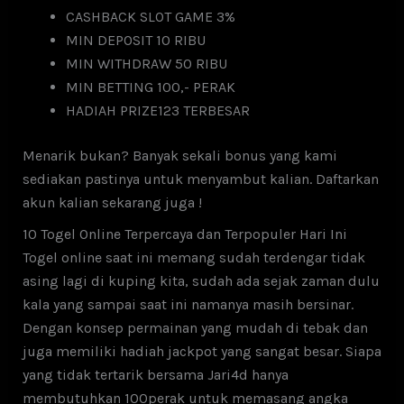
CASHBACK SLOT GAME 3%
MIN DEPOSIT 10 RIBU
MIN WITHDRAW 50 RIBU
MIN BETTING 100,- PERAK
HADIAH PRIZE123 TERBESAR
Menarik bukan? Banyak sekali bonus yang kami
sediakan pastinya untuk menyambut kalian. Daftarkan
akun kalian sekarang juga !
10 Togel Online Terpercaya dan Terpopuler Hari Ini
Togel online saat ini memang sudah terdengar tidak
asing lagi di kuping kita, sudah ada sejak zaman dulu
kala yang sampai saat ini namanya masih bersinar.
Dengan konsep permainan yang mudah di tebak dan
juga memiliki hadiah jackpot yang sangat besar. Siapa
yang tidak tertarik bersama Jari4d hanya
membutuhkan 100perak untuk memasang angka