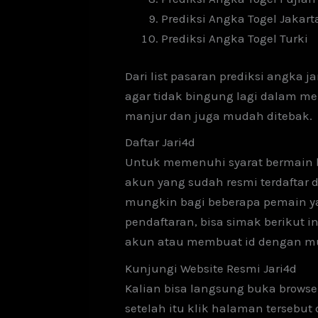
Prediksi Angka Togel Jakart
Prediksi Angka Togel Turki
Dari list pasaran prediksi angka j
agar tidak bingung lagi dalam me
manjur dan juga mudah ditebak.
Daftar Jari4d
Untuk memenuhi syarat bermain b
akun yang sudah resmi terdaftar 
mungkin bagi beberapa pemain 
pendaftaran, bisa simak berikut 
akun atau membuat id dengan mu
Kunjungi Website Resmi Jari4d
Kalian bisa langsung buka browse
setelah itu klik halaman tersebut