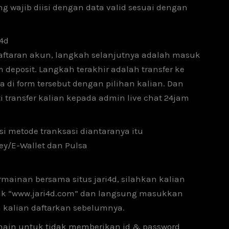
g wajib diisi dengan data valid sesuai dengan
i4d
aftaran akun, langkah selanjutnya adalah masuk
 deposit. Langkah terakhir adalah transfer ke
a di form tersebut dengan pilihan kalian. Dan
 transfer kalian kepada admin live chat 24jam
si metode tranksasi diantaranya itu
y/E-Wallet dan Pulsa
ainan bersama situs jari4d, silahkan kalian
ink “www.jari4d.com” dan langsung masukkan
kalian daftarkan sebelumnya.
emain untuk tidak memberikan id & password