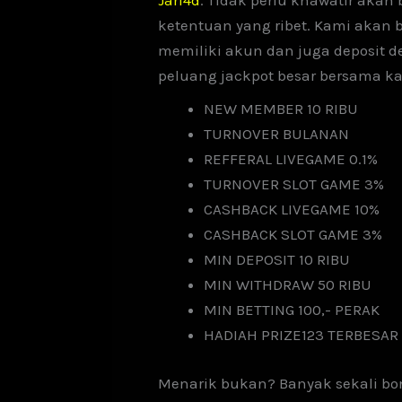
Jari4d
. Tidak perlu khawatir akan
ketentuan yang ribet. Kami akan b
memiliki akun dan juga deposit 
peluang jackpot besar bersama kam
NEW MEMBER 10 RIBU
TURNOVER BULANAN
REFFERAL LIVEGAME 0.1%
TURNOVER SLOT GAME 3%
CASHBACK LIVEGAME 10%
CASHBACK SLOT GAME 3%
MIN DEPOSIT 10 RIBU
MIN WITHDRAW 50 RIBU
MIN BETTING 100,- PERAK
HADIAH PRIZE123 TERBESAR
Menarik bukan? Banyak sekali bo