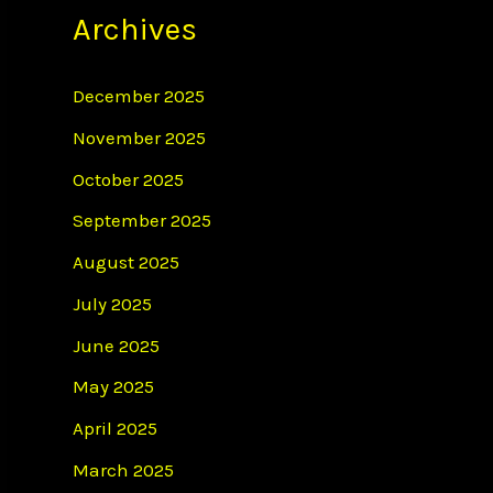
Archives
December 2025
November 2025
October 2025
September 2025
August 2025
July 2025
June 2025
May 2025
April 2025
March 2025