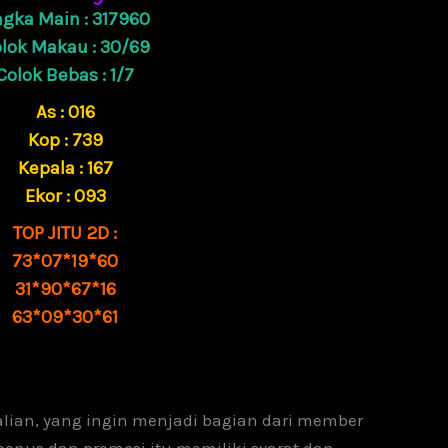
gka Main : 317960
lok Makau : 30/69
Colok Bebas : 1/7
As : 016
Kop : 739
Kepala : 167
Ekor : 093
TOP JITU 2D :
73*07*19*60
31*90*67*16
63*09*30*61
ian, yang ingin menjadi bagian dari member