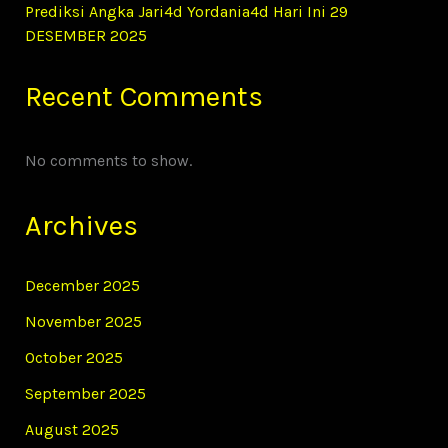
Prediksi Angka Jari4d Yordania4d Hari Ini 29
DESEMBER 2025
Recent Comments
No comments to show.
Archives
December 2025
November 2025
October 2025
September 2025
August 2025