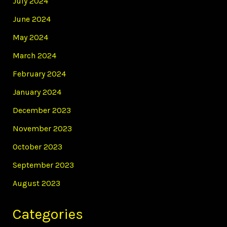
July 2024
June 2024
May 2024
March 2024
February 2024
January 2024
December 2023
November 2023
October 2023
September 2023
August 2023
Categories