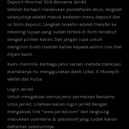
Deposit Minimal 10rb Bersama Jari4d
Setelah berhasil melakukan pendaftaran akun, langkah
selanjutnya adalah masuk kedalam menu deposit dan
isi form deposit. Langkah terakhir adalah transfer ke
rekening tujuan yang sudah tertera di form tersebut
dengan pilihan kalian. Dan jangan lupa untuk
mengirim bukti transfer kalian kepada admin live chat
24jam kami.
Kami memiliki berbaga jenis variasi metode tranksasi
diantaranya itu menggunakan Bank Lokal, E-Money/E-
Wallet dan Pulsa
Login Jari4d
Untuk mengakses semua jenis permainan bersama
situs jari4d, silahkan kalian login jari4d dengan
mengakses link “www.jari4d.com” dan langsung
masukkan username & password yang sudah kalian
daftarkan sebelumnya.