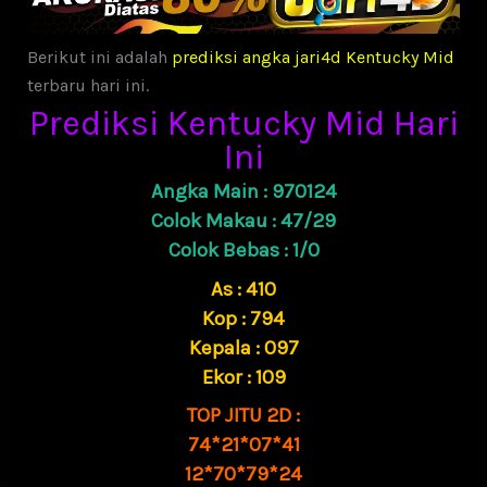
Berikut ini adalah
prediksi angka jari4d Kentucky Mid
terbaru hari ini.
Prediksi Kentucky Mid Hari
Ini
Angka Main : 970124
Colok Makau : 47/29
Colok Bebas : 1/0
As : 410
Kop : 794
Kepala : 097
Ekor : 109
TOP JITU 2D :
74*21*07*41
12*70*79*24