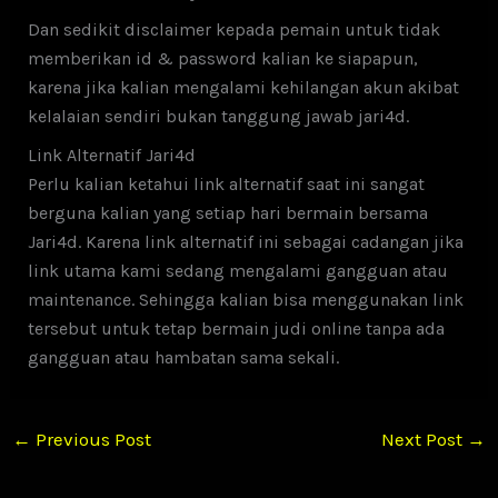
Dan sedikit disclaimer kepada pemain untuk tidak
memberikan id & password kalian ke siapapun,
karena jika kalian mengalami kehilangan akun akibat
kelalaian sendiri bukan tanggung jawab jari4d.
Link Alternatif Jari4d
Perlu kalian ketahui link alternatif saat ini sangat
berguna kalian yang setiap hari bermain bersama
Jari4d. Karena link alternatif ini sebagai cadangan jika
link utama kami sedang mengalami gangguan atau
maintenance. Sehingga kalian bisa menggunakan link
tersebut untuk tetap bermain judi online tanpa ada
gangguan atau hambatan sama sekali.
←
Previous Post
Next Post
→