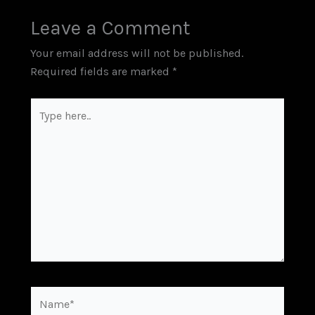
Leave a Comment
Your email address will not be published.
Required fields are marked
*
Type
here..
Name*