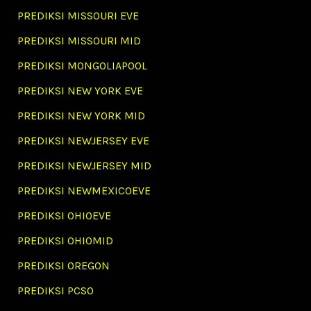
PREDIKSI MISSOURI EVE
PREDIKSI MISSOURI MID
PREDIKSI MONGOLIAPOOL
PREDIKSI NEW YORK EVE
PREDIKSI NEW YORK MID
PREDIKSI NEWJERSEY EVE
PREDIKSI NEWJERSEY MID
PREDIKSI NEWMEXICOEVE
PREDIKSI OHIOEVE
PREDIKSI OHIOMID
PREDIKSI OREGON
PREDIKSI PCSO