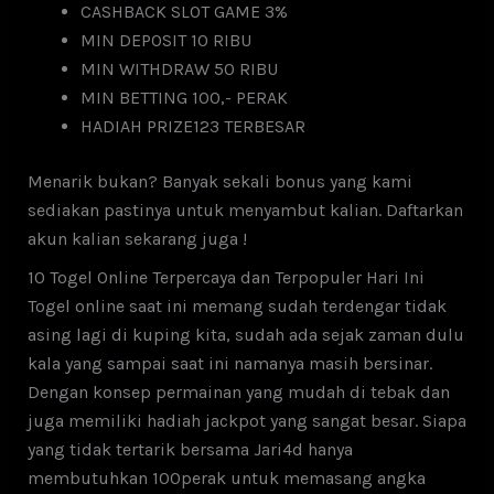
CASHBACK SLOT GAME 3%
MIN DEPOSIT 10 RIBU
MIN WITHDRAW 50 RIBU
MIN BETTING 100,- PERAK
HADIAH PRIZE123 TERBESAR
Menarik bukan? Banyak sekali bonus yang kami
sediakan pastinya untuk menyambut kalian. Daftarkan
akun kalian sekarang juga !
10 Togel Online Terpercaya dan Terpopuler Hari Ini
Togel online saat ini memang sudah terdengar tidak
asing lagi di kuping kita, sudah ada sejak zaman dulu
kala yang sampai saat ini namanya masih bersinar.
Dengan konsep permainan yang mudah di tebak dan
juga memiliki hadiah jackpot yang sangat besar. Siapa
yang tidak tertarik bersama Jari4d hanya
membutuhkan 100perak untuk memasang angka