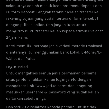
selanjutnya adalah masuk kedalam menu deposit dan
isi form deposit. Langkah terakhir adalah transfer ke
rekening tujuan yang sudah tertera di form tersebut
dengan pilihan kalian. Dan jangan lupa untuk
mengirim bukti transfer kalian kepada admin live chat
24jam kami.
Kami memiliki berbaga jenis variasi metode tranksasi
diantaranya itu menggunakan Bank Lokal, E-Money/E-
Wallet dan Pulsa
Login Jari4d
Untuk mengakses semua jenis permainan bersama
situs jari4d, silahkan kalian login jari4d dengan
mengakses link “www.jari4d.com” dan langsung
masukkan username & password yang sudah kalian
daftarkan sebelumnya.
Dan sedikit disclaimer kepada pemain untuk tidak