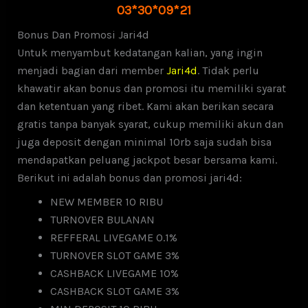
03*30*09*21
Bonus Dan Promosi Jari4d
Untuk menyambut kedatangan kalian, yang ingin
menjadi bagian dari member
Jari4d
. Tidak perlu
khawatir akan bonus dan promosi itu memiliki syarat
dan ketentuan yang ribet. Kami akan berikan secara
gratis tanpa banyak syarat, cukup memiliki akun dan
juga deposit dengan minimal 10rb saja sudah bisa
mendapatkan peluang jackpot besar bersama kami.
Berikut ini adalah bonus dan promosi jari4d:
NEW MEMBER 10 RIBU
TURNOVER BULANAN
REFFERAL LIVEGAME 0.1%
TURNOVER SLOT GAME 3%
CASHBACK LIVEGAME 10%
CASHBACK SLOT GAME 3%