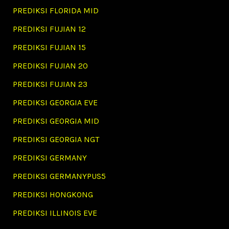
PREDIKSI FLORIDA MID
PREDIKSI FUJIAN 12
PREDIKSI FUJIAN 15
PREDIKSI FUJIAN 20
PREDIKSI FUJIAN 23
PREDIKSI GEORGIA EVE
PREDIKSI GEORGIA MID
PREDIKSI GEORGIA NGT
PREDIKSI GERMANY
PREDIKSI GERMANYPUS5
PREDIKSI HONGKONG
PREDIKSI ILLINOIS EVE