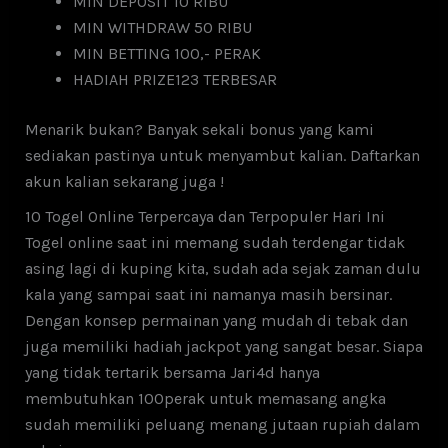
MIN DEPOSIT 10 RIBU
MIN WITHDRAW 50 RIBU
MIN BETTING 100,- PERAK
HADIAH PRIZE123 TERBESAR
Menarik bukan? Banyak sekali bonus yang kami
sediakan pastinya untuk menyambut kalian. Daftarkan
akun kalian sekarang juga !
10 Togel Online Terpercaya dan Terpopuler Hari Ini
Togel online saat ini memang sudah terdengar tidak
asing lagi di kuping kita, sudah ada sejak zaman dulu
kala yang sampai saat ini namanya masih bersinar.
Dengan konsep permainan yang mudah di tebak dan
juga memiliki hadiah jackpot yang sangat besar. Siapa
yang tidak tertarik bersama Jari4d hanya
membutuhkan 100perak untuk memasang angka
sudah memiliki peluang menang jutaan rupiah dalam