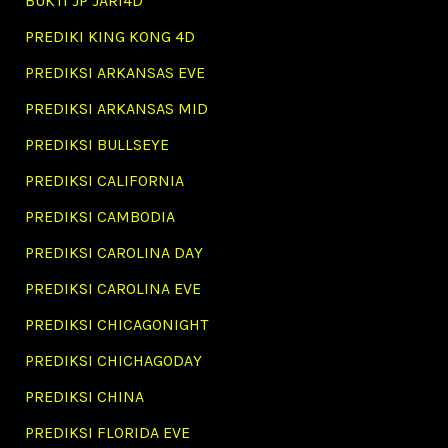
BUKTI JP JARI4D
PREDIKI KING KONG 4D
PREDIKSI ARKANSAS EVE
PREDIKSI ARKANSAS MID
PREDIKSI BULLSEYE
PREDIKSI CALIFORNIA
PREDIKSI CAMBODIA
PREDIKSI CAROLINA DAY
PREDIKSI CAROLINA EVE
PREDIKSI CHICAGONIGHT
PREDIKSI CHICHAGODAY
PREDIKSI CHINA
PREDIKSI FLORIDA EVE