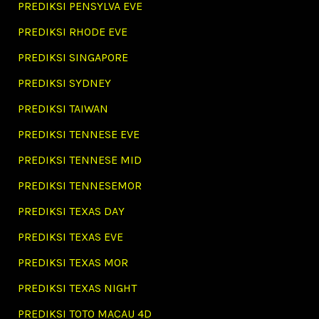
PREDIKSI PENSYLVA EVE
PREDIKSI RHODE EVE
PREDIKSI SINGAPORE
PREDIKSI SYDNEY
PREDIKSI TAIWAN
PREDIKSI TENNESE EVE
PREDIKSI TENNESE MID
PREDIKSI TENNESEMOR
PREDIKSI TEXAS DAY
PREDIKSI TEXAS EVE
PREDIKSI TEXAS MOR
PREDIKSI TEXAS NIGHT
PREDIKSI TOTO MACAU 4D