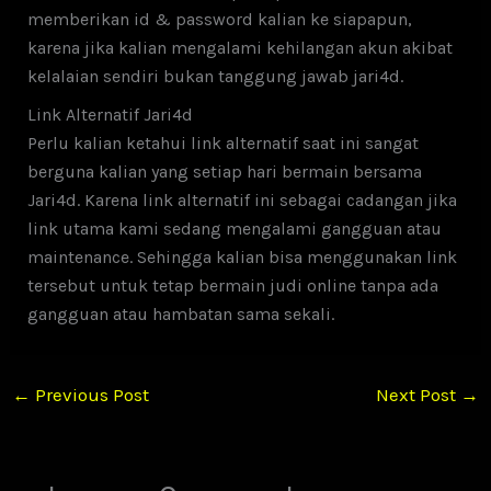
memberikan id & password kalian ke siapapun,
karena jika kalian mengalami kehilangan akun akibat
kelalaian sendiri bukan tanggung jawab jari4d.
Link Alternatif Jari4d
Perlu kalian ketahui link alternatif saat ini sangat
berguna kalian yang setiap hari bermain bersama
Jari4d. Karena link alternatif ini sebagai cadangan jika
link utama kami sedang mengalami gangguan atau
maintenance. Sehingga kalian bisa menggunakan link
tersebut untuk tetap bermain judi online tanpa ada
gangguan atau hambatan sama sekali.
←
Previous Post
Next Post
→