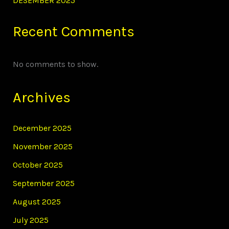
DESEMBER 2025
Recent Comments
No comments to show.
Archives
December 2025
November 2025
October 2025
September 2025
August 2025
July 2025