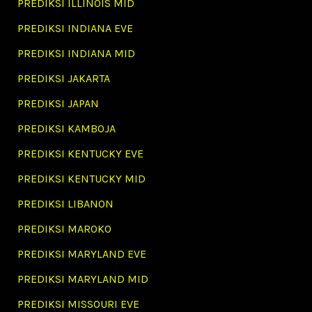
PREDIKSI ILLINOIS MID
PREDIKSI INDIANA EVE
PREDIKSI INDIANA MID
PREDIKSI JAKARTA
PREDIKSI JAPAN
PREDIKSI KAMBOJA
PREDIKSI KENTUCKY EVE
PREDIKSI KENTUCKY MID
PREDIKSI LIBANON
PREDIKSI MAROKO
PREDIKSI MARYLAND EVE
PREDIKSI MARYLAND MID
PREDIKSI MISSOURI EVE