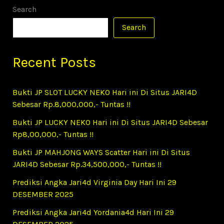
Search
Search
Recent Posts
Bukti JP SLOT LUCKY NEKO Hari ini Di Situs JARI4D
Sebesar Rp.8,000,000,- Tuntas !!
Bukti JP LUCKY NEKO Hari ini Di Situs JARI4D Sebesar
Rp8,00,000,- Tuntas !!
Bukti JP MAHJONG WAYS Scatter Hari ini Di Situs
JARI4D Sebesar Rp.34,500,000,- Tuntas !!
Prediksi Angka Jari4d Virginia Day Hari Ini 29
DESEMBER 2025
Prediksi Angka Jari4d Yordania4d Hari Ini 29