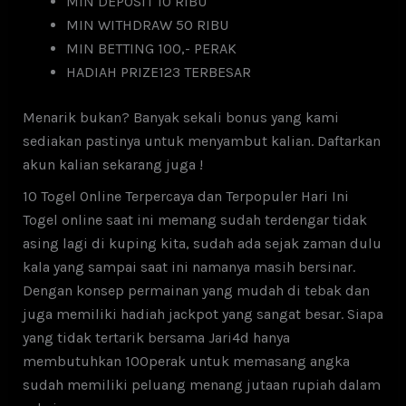
MIN DEPOSIT 10 RIBU
MIN WITHDRAW 50 RIBU
MIN BETTING 100,- PERAK
HADIAH PRIZE123 TERBESAR
Menarik bukan? Banyak sekali bonus yang kami
sediakan pastinya untuk menyambut kalian. Daftarkan
akun kalian sekarang juga !
10 Togel Online Terpercaya dan Terpopuler Hari Ini
Togel online saat ini memang sudah terdengar tidak
asing lagi di kuping kita, sudah ada sejak zaman dulu
kala yang sampai saat ini namanya masih bersinar.
Dengan konsep permainan yang mudah di tebak dan
juga memiliki hadiah jackpot yang sangat besar. Siapa
yang tidak tertarik bersama Jari4d hanya
membutuhkan 100perak untuk memasang angka
sudah memiliki peluang menang jutaan rupiah dalam