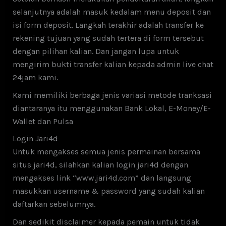
selanjutnya adalah masuk kedalam menu deposit dan
isi form deposit. Langkah terakhir adalah transfer ke
rekening tujuan yang sudah tertera di form tersebut
dengan pilihan kalian. Dan jangan lupa untuk
mengirim bukti transfer kalian kepada admin live chat
24jam kami.
Kami memiliki berbaga jenis variasi metode tranksasi
diantaranya itu menggunakan Bank Lokal, E-Money/E-
Wallet dan Pulsa
Login Jari4d
Untuk mengakses semua jenis permainan bersama
situs jari4d, silahkan kalian login jari4d dengan
mengakses link “www.jari4d.com” dan langsung
masukkan username & password yang sudah kalian
daftarkan sebelumnya.
Dan sedikit disclaimer kepada pemain untuk tidak