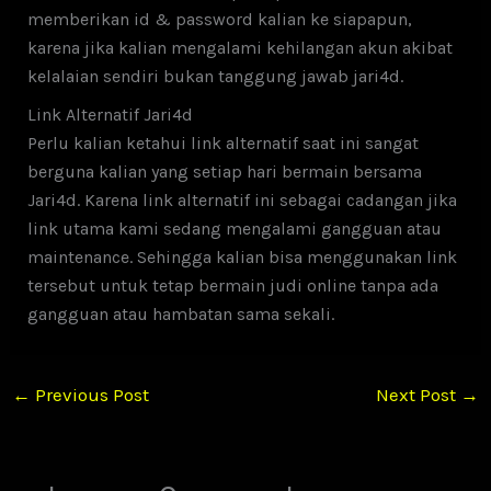
memberikan id & password kalian ke siapapun,
karena jika kalian mengalami kehilangan akun akibat
kelalaian sendiri bukan tanggung jawab jari4d.
Link Alternatif Jari4d
Perlu kalian ketahui link alternatif saat ini sangat
berguna kalian yang setiap hari bermain bersama
Jari4d. Karena link alternatif ini sebagai cadangan jika
link utama kami sedang mengalami gangguan atau
maintenance. Sehingga kalian bisa menggunakan link
tersebut untuk tetap bermain judi online tanpa ada
gangguan atau hambatan sama sekali.
←
Previous Post
Next Post
→