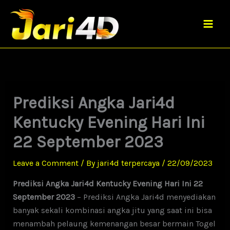
Skip
to
content
Prediksi Angka Jari4d
Kentucky Evening Hari Ini
22 September 2023
Leave a Comment
/ By
jari4d terpercaya
/
22/09/2023
Prediksi Angka Jari4d Kentucky Evening Hari Ini 22
September 2023
– Prediksi Angka Jari4d menyediakan
banyak sekali kombinasi angka jitu yang saat ini bisa
menambah pelaung kemenangan besar bermain Togel