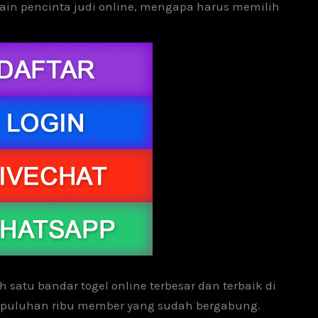
ain pencinta judi online, mengapa harus memilih
 satu bandar togel online terbesar dan terbaik di
ki puluhan ribu member yang sudah bergabung.