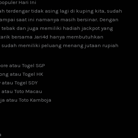
populer Hari Ini
h terdengar tidak asing lagi di kuping kita, sudah
sampai saat ini namanya masih bersinar. Dengan
tebak dan juga memiliki hadiah jackpot yang
ertarik bersama Jari4d hanya membutuhkan
sudah memiliki peluang menang jutaan rupiah
ore atau Togel SGP
ong atau Togel HK
 atau Togel SDY
u atau Toto Macau
ja atau Toto Kamboja
a