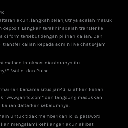
i4d
aftaran akun, langkah selanjutnya adalah masuk
 deposit. Langkah terakhir adalah transfer ke
a di form tersebut dengan pilihan kalian. Dan
 transfer kalian kepada admin live chat 24jam
si metode tranksasi diantaranya itu
y/E-Wallet dan Pulsa
ainan bersama situs jari4d, silahkan kalian
ink “www.jari4d.com” dan langsung masukkan
kalian daftarkan sebelumnya.
emain untuk tidak memberikan id & password
kalian mengalami kehilangan akun akibat