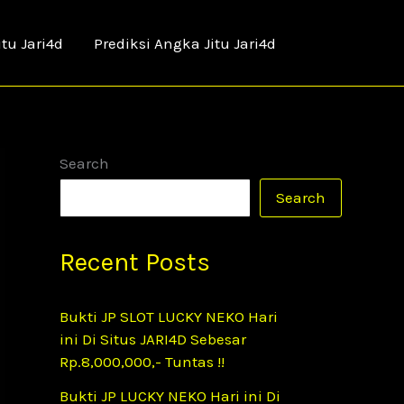
itu Jari4d
Prediksi Angka Jitu Jari4d
Search
Search
Recent Posts
Bukti JP SLOT LUCKY NEKO Hari
ini Di Situs JARI4D Sebesar
Rp.8,000,000,- Tuntas !!
Bukti JP LUCKY NEKO Hari ini Di