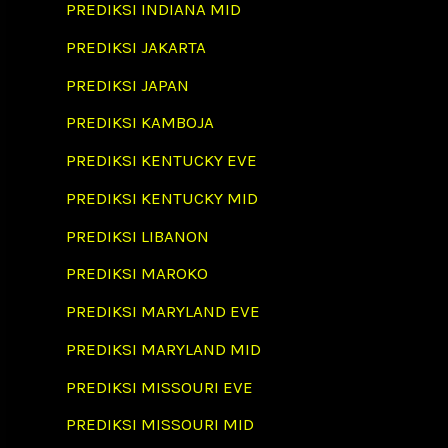
PREDIKSI INDIANA MID
PREDIKSI JAKARTA
PREDIKSI JAPAN
PREDIKSI KAMBOJA
PREDIKSI KENTUCKY EVE
PREDIKSI KENTUCKY MID
PREDIKSI LIBANON
PREDIKSI MAROKO
PREDIKSI MARYLAND EVE
PREDIKSI MARYLAND MID
PREDIKSI MISSOURI EVE
PREDIKSI MISSOURI MID