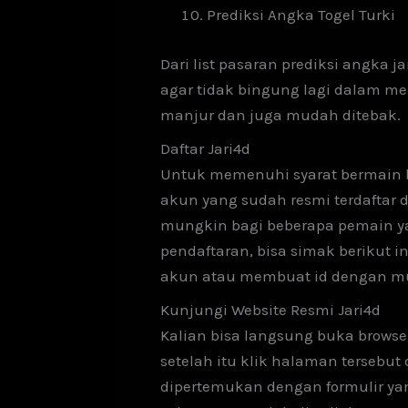
Prediksi Angka Togel Turki
Dari list pasaran prediksi angka j
agar tidak bingung lagi dalam me
manjur dan juga mudah ditebak.
Daftar Jari4d
Untuk memenuhi syarat bermain b
akun yang sudah resmi terdaftar 
mungkin bagi beberapa pemain 
pendaftaran, bisa simak berikut 
akun atau membuat id dengan mu
Kunjungi Website Resmi Jari4d
Kalian bisa langsung buka browse
setelah itu klik halaman tersebut
dipertemukan dengan formulir yan