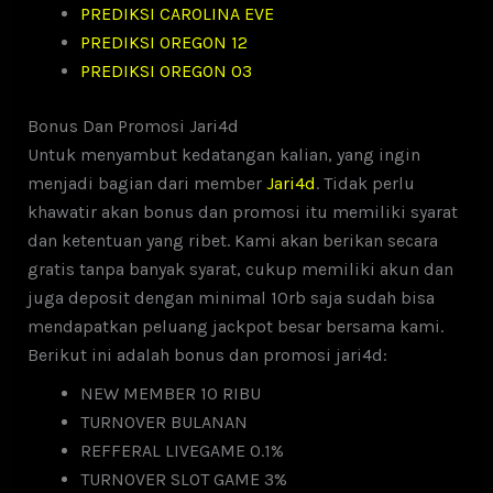
PREDIKSI CAROLINA EVE
PREDIKSI OREGON 12
PREDIKSI OREGON 03
Bonus Dan Promosi Jari4d
Untuk menyambut kedatangan kalian, yang ingin
menjadi bagian dari member
Jari4d
. Tidak perlu
khawatir akan bonus dan promosi itu memiliki syarat
dan ketentuan yang ribet. Kami akan berikan secara
gratis tanpa banyak syarat, cukup memiliki akun dan
juga deposit dengan minimal 10rb saja sudah bisa
mendapatkan peluang jackpot besar bersama kami.
Berikut ini adalah bonus dan promosi jari4d:
NEW MEMBER 10 RIBU
TURNOVER BULANAN
REFFERAL LIVEGAME 0.1%
TURNOVER SLOT GAME 3%