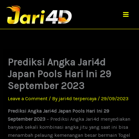
Skip
to
content
Prediksi Angka Jari4d
Japan Pools Hari Ini 29
September 2023
Leave a Comment
/ By
jari4d terpercaya
/
29/09/2023
Prediksi Angka Jari4d Japan Pools Hari Ini 29
September 2023
– Prediksi Angka Jari4d menyediakan
banyak sekali kombinasi angka jitu yang saat ini bisa
menambah pelaung kemenangan besar bermain Togel