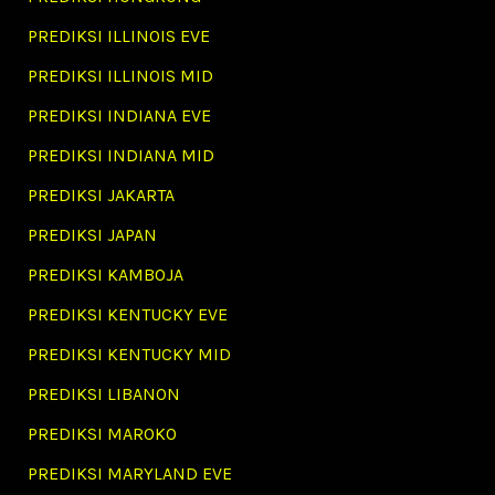
PREDIKSI ILLINOIS EVE
PREDIKSI ILLINOIS MID
PREDIKSI INDIANA EVE
PREDIKSI INDIANA MID
PREDIKSI JAKARTA
PREDIKSI JAPAN
PREDIKSI KAMBOJA
PREDIKSI KENTUCKY EVE
PREDIKSI KENTUCKY MID
PREDIKSI LIBANON
PREDIKSI MAROKO
PREDIKSI MARYLAND EVE