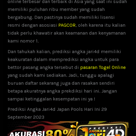
online terbesar dan terbaik di Asia yang saat ini sudah
memiliki puluhan ribu member yang sudah
bergabung. Dan pastinya sudah memiliki lisensi
resmi dengan asosiasi
PAGCOR
, oleh karena itu kalian
tidak perlu khawatir akan keamanan dan kenyamanan
kami nomor 1.
Dan tahukah kalian, prediksi angka jari4d memiliki
keakuratan dalam memprediksi angka untuk para
bettor pasang angka tersebut di
pasaran Togel Online
yang sudah kami sediakan. Jadi, tunggu apalagi
buruan daftar sekarang juga dan rasakan sendiri
betapa akuratnya angka prekdiksi hari ini. Jangan
sampai ketinggalan kesempatan ini ya !
Prediksi Angka Jari4d Japan Pools Hari Ini 29
September 2023