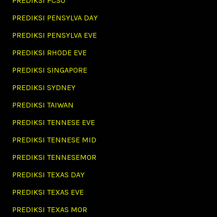
PREDIKSI PCSO
PREDIKSI PENSYLVA DAY
PREDIKSI PENSYLVA EVE
PREDIKSI RHODE EVE
PREDIKSI SINGAPORE
PREDIKSI SYDNEY
PREDIKSI TAIWAN
PREDIKSI TENNESE EVE
PREDIKSI TENNESE MID
PREDIKSI TENNESEMOR
PREDIKSI TEXAS DAY
PREDIKSI TEXAS EVE
PREDIKSI TEXAS MOR