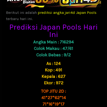
Berikut ini adalah
prediksi angka jari4d Japan Pools
terbaru hari ini.
Prediksi Japan Pools Hari
Ini
Angka Main : 716294
Colok Makau : 47/61
Colok Bebas : 9/2
As : 124
Kop : 491
Kepala : 627
Ekor : 972
TOP JITU 2D :
41*27*62*14
71*16*19*17