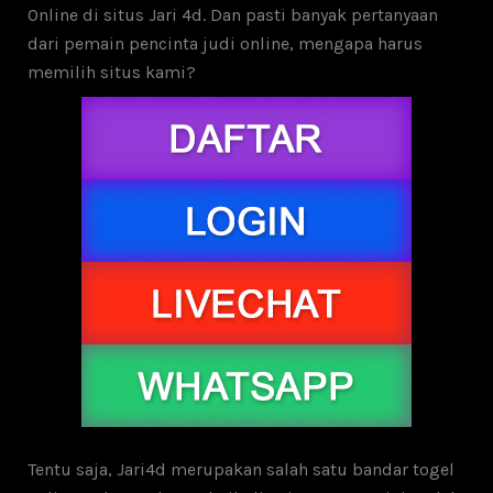
Online di situs Jari 4d. Dan pasti banyak pertanyaan
dari pemain pencinta judi online, mengapa harus
memilih situs kami?
Tentu saja, Jari4d merupakan salah satu bandar togel