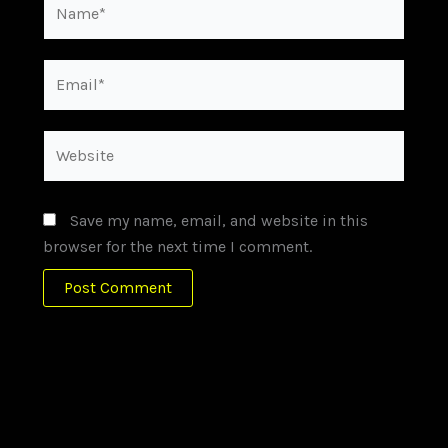
Email*
Website
Save my name, email, and website in this
browser for the next time I comment.