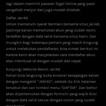
lagi dalam memilih pasaran Togel Online yang pasti
sangatlah manjur dan juga mudah ditebak.
Daftar Jari4d
Untuk memenuhi syarat bermain bersama situs jari4d,
pastinya kalian memerlukan akun yang sudah resmi
terdaftar dengan data valid bersama situs kami. Dan
mungkin bagi beberapa pemain yang masih bingung
untuk melakukan pendaftaran, bisa simak berikut ini.
Karena kami akan menjelaskan cara mendaftar akun
atau membuat id dengan mudah dan cepat.
Kunjungi Website Resmi Jari4d
Kalian bisa langsung buka browser kesayangan kalian
dengan mengetik “JARI4D”, setelah itu klik halaman
tersebut dan cari tombol menu “DAFTAR”. Dan bettor
akan dipertemukan dengan formulir yang wajib diisi
dengan data valid sesuai dengan colom yang sudah