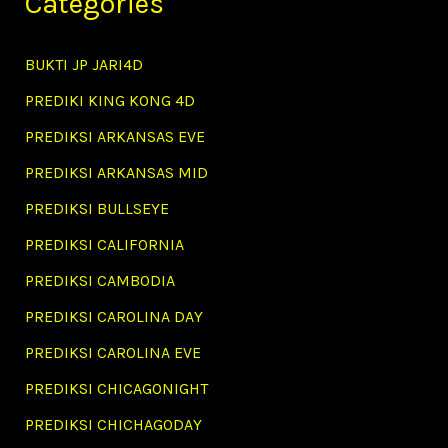
Categories
BUKTI JP JARI4D
PREDIKI KING KONG 4D
PREDIKSI ARKANSAS EVE
PREDIKSI ARKANSAS MID
PREDIKSI BULLSEYE
PREDIKSI CALIFORNIA
PREDIKSI CAMBODIA
PREDIKSI CAROLINA DAY
PREDIKSI CAROLINA EVE
PREDIKSI CHICAGONIGHT
PREDIKSI CHICHAGODAY