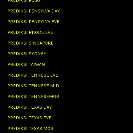
PREDIKSI PCSO
PREDIKSI PENSYLVA DAY
PREDIKSI PENSYLVA EVE
PREDIKSI RHODE EVE
PREDIKSI SINGAPORE
PREDIKSI SYDNEY
PREDIKSI TAIWAN
PREDIKSI TENNESE EVE
PREDIKSI TENNESE MID
PREDIKSI TENNESEMOR
PREDIKSI TEXAS DAY
PREDIKSI TEXAS EVE
PREDIKSI TEXAS MOR