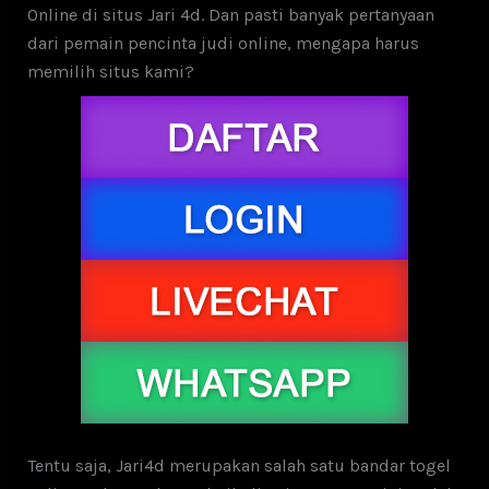
Online di situs Jari 4d. Dan pasti banyak pertanyaan
dari pemain pencinta judi online, mengapa harus
memilih situs kami?
Tentu saja, Jari4d merupakan salah satu bandar togel