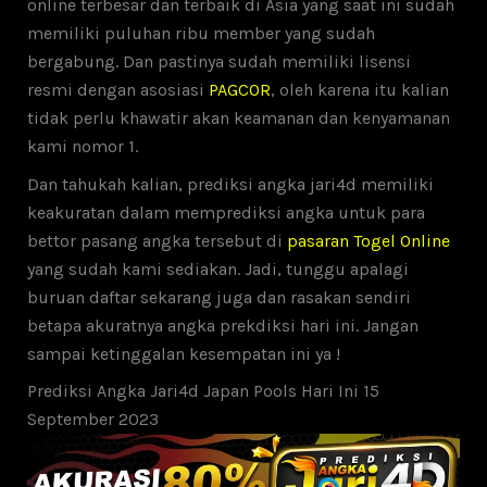
online terbesar dan terbaik di Asia yang saat ini sudah
memiliki puluhan ribu member yang sudah
bergabung. Dan pastinya sudah memiliki lisensi
resmi dengan asosiasi
PAGCOR
, oleh karena itu kalian
tidak perlu khawatir akan keamanan dan kenyamanan
kami nomor 1.
Dan tahukah kalian, prediksi angka jari4d memiliki
keakuratan dalam memprediksi angka untuk para
bettor pasang angka tersebut di
pasaran Togel Online
yang sudah kami sediakan. Jadi, tunggu apalagi
buruan daftar sekarang juga dan rasakan sendiri
betapa akuratnya angka prekdiksi hari ini. Jangan
sampai ketinggalan kesempatan ini ya !
Prediksi Angka Jari4d Japan Pools Hari Ini 15
September 2023