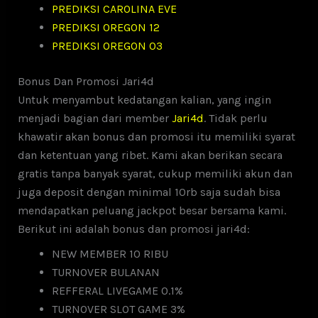
PREDIKSI CAROLINA EVE
PREDIKSI OREGON 12
PREDIKSI OREGON 03
Bonus Dan Promosi Jari4d
Untuk menyambut kedatangan kalian, yang ingin
menjadi bagian dari member
Jari4d
. Tidak perlu
khawatir akan bonus dan promosi itu memiliki syarat
dan ketentuan yang ribet. Kami akan berikan secara
gratis tanpa banyak syarat, cukup memiliki akun dan
juga deposit dengan minimal 10rb saja sudah bisa
mendapatkan peluang jackpot besar bersama kami.
Berikut ini adalah bonus dan promosi jari4d:
NEW MEMBER 10 RIBU
TURNOVER BULANAN
REFFERAL LIVEGAME 0.1%
TURNOVER SLOT GAME 3%