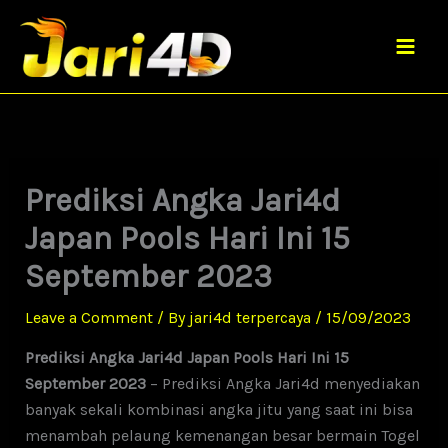
Skip
to
content
Prediksi Angka Jari4d
Japan Pools Hari Ini 15
September 2023
Leave a Comment
/ By
jari4d terpercaya
/
15/09/2023
Prediksi Angka Jari4d Japan Pools Hari Ini 15
September 2023
– Prediksi Angka Jari4d menyediakan
banyak sekali kombinasi angka jitu yang saat ini bisa
menambah pelaung kemenangan besar bermain Togel