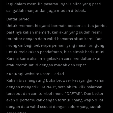
lagi dalam memilih pasaran Togel Online yang pasti
sangatlah manjur dan juga mudah ditebak.
Daftar Jari4d
Untuk memenuhi syarat bermain bersama situs jari4d,
pastinya kalian memerlukan akun yang sudah resmi
terdaftar dengan data valid bersama situs kami. Dan
mungkin bagi beberapa pemain yang masih bingung
untuk melakukan pendaftaran, bisa simak berikut ini.
Karena kami akan menjelaskan cara mendaftar akun
atau membuat id dengan mudah dan cepat.
Kunjungi Website Resmi Jari4d
Kalian bisa langsung buka browser kesayangan kalian
dengan mengetik “JARI4D”, setelah itu klik halaman
tersebut dan cari tombol menu “DAFTAR”. Dan bettor
akan dipertemukan dengan formulir yang wajib diisi
dengan data valid sesuai dengan colom yang sudah