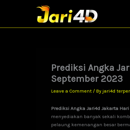
Skip
to
content
Prediksi Angka Jar
September 2023
Leave a Comment
/ By
jari4d terp
Prediksi Angka Jari4d Jakarta Hari
menyediakan banyak sekali kombi
pelaung kemenangan besar bermain 