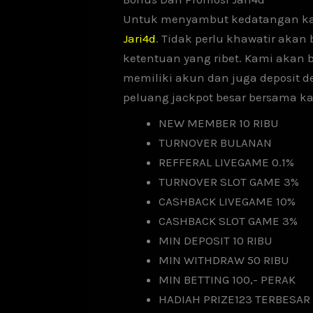
Untuk menyambut kedatangan kal
Jari4d
. Tidak perlu khawatir akan
ketentuan yang ribet. Kami akan b
memiliki akun dan juga deposit 
peluang jackpot besar bersama kam
NEW MEMBER 10 RIBU
TURNOVER BULANAN
REFFERAL LIVEGAME 0.1%
TURNOVER SLOT GAME 3%
CASHBACK LIVEGAME 10%
CASHBACK SLOT GAME 3%
MIN DEPOSIT 10 RIBU
MIN WITHDRAW 50 RIBU
MIN BETTING 100,- PERAK
HADIAH PRIZE123 TERBESAR