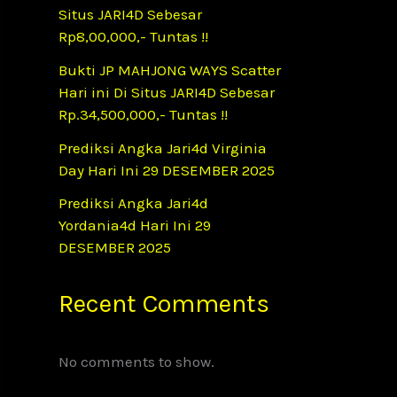
Situs JARI4D Sebesar
Rp8,00,000,- Tuntas !!
Bukti JP MAHJONG WAYS Scatter
Hari ini Di Situs JARI4D Sebesar
Rp.34,500,000,- Tuntas !!
Prediksi Angka Jari4d Virginia
Day Hari Ini 29 DESEMBER 2025
Prediksi Angka Jari4d
Yordania4d Hari Ini 29
DESEMBER 2025
Recent Comments
No comments to show.