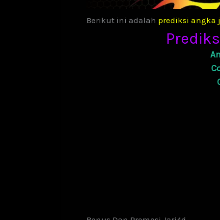
Berikut ini adalah
prediksi angka 
Prediks
An
Co
Bonus Dan Promosi Jari4d