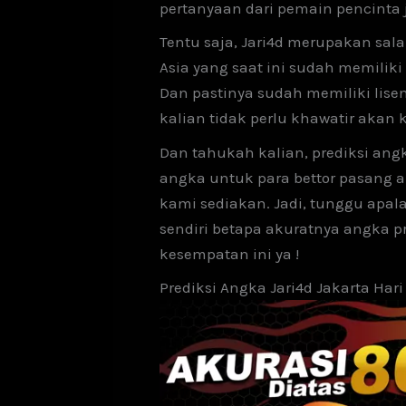
pertanyaan dari pemain pencinta 
Tentu saja, Jari4d merupakan salah
Asia yang saat ini sudah memili
Dan pastinya sudah memiliki lise
kalian tidak perlu khawatir aka
Dan tahukah kalian, prediksi ang
angka untuk para bettor pasang a
kami sediakan. Jadi, tunggu apal
sendiri betapa akuratnya angka pr
kesempatan ini ya !
Prediksi Angka Jari4d Jakarta Hari