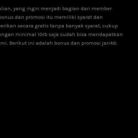
ian, yang ingin menjadi bagian dari member
 bonus dan promosi itu memiliki syarat dan
erikan secara gratis tanpa banyak syarat, cukup
dengan minimal 10rb saja sudah bisa mendapatkan
i. Berikut ini adalah bonus dan promosi jari4d: