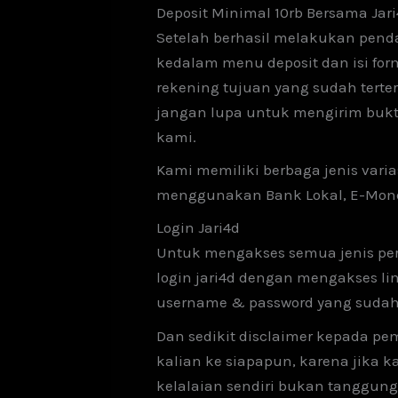
Deposit Minimal 10rb Bersama Jar
Setelah berhasil melakukan pend
kedalam menu deposit dan isi form
rekening tujuan yang sudah terter
jangan lupa untuk mengirim bukti
kami.
Kami memiliki berbaga jenis varia
menggunakan Bank Lokal, E-Mone
Login Jari4d
Untuk mengakses semua jenis perm
login jari4d dengan mengakses l
username & password yang sudah 
Dan sedikit disclaimer kepada p
kalian ke siapapun, karena jika 
kelalaian sendiri bukan tanggung 