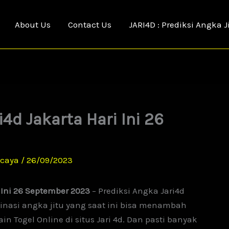
About Us
Contact Us
JARI4D : Prediksi Angka J
i4d Jakarta Hari Ini 26
ercaya
/
26/09/2023
 Ini 26 September 2023
– Prediksi Angka Jari4d
nasi angka jitu yang saat ini bisa menambah
Togel Online di situs Jari 4d. Dan pasti banyak