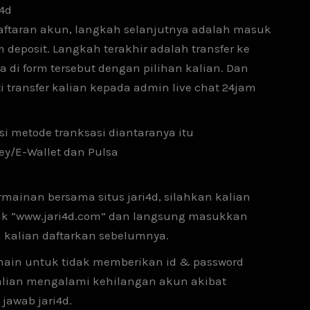
i4d
aftaran akun, langkah selanjutnya adalah masuk
 deposit. Langkah terakhir adalah transfer ke
a di form tersebut dengan pilihan kalian. Dan
 transfer kalian kepada admin live chat 24jam
si metode tranksasi diantaranya itu
y/E-Wallet dan Pulsa
ainan bersama situs jari4d, silahkan kalian
ink “www.jari4d.com” dan langsung masukkan
kalian daftarkan sebelumnya.
emain untuk tidak memberikan id & password
kalian mengalami kehilangan akun akibat
jawab jari4d.