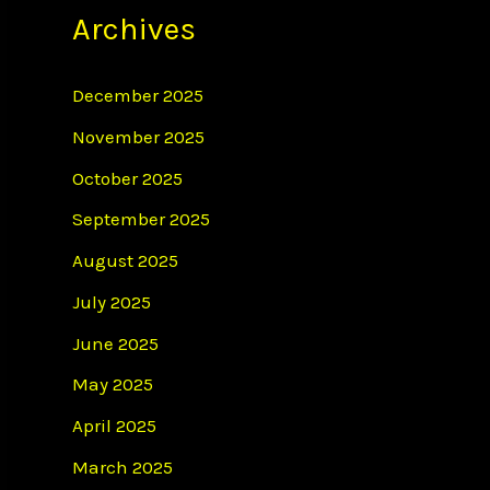
Archives
December 2025
November 2025
October 2025
September 2025
August 2025
July 2025
June 2025
May 2025
April 2025
March 2025