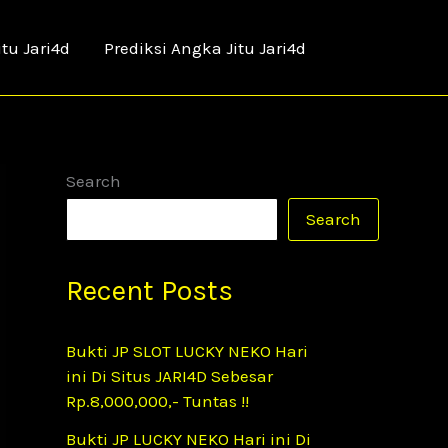
itu Jari4d
Prediksi Angka Jitu Jari4d
Search
Search
Recent Posts
Bukti JP SLOT LUCKY NEKO Hari
ini Di Situs JARI4D Sebesar
Rp.8,000,000,- Tuntas !!
Bukti JP LUCKY NEKO Hari ini Di