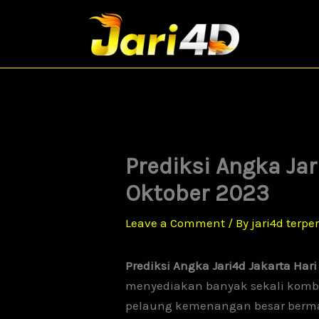
Skip
to
content
Prediksi Angka Jar
Oktober 2023
Leave a Comment
/ By
jari4d terp
Prediksi Angka Jari4d Jakarta Hari
menyediakan banyak sekali kombi
pelaung kemenangan besar bermain 