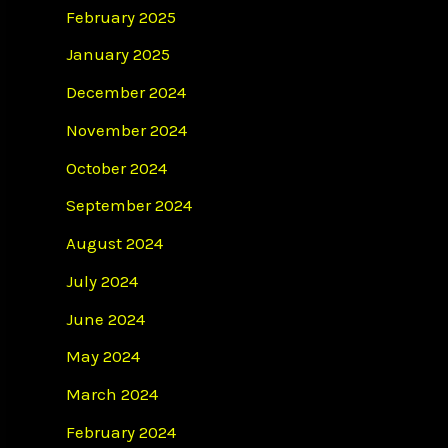
February 2025
January 2025
December 2024
November 2024
October 2024
September 2024
August 2024
July 2024
June 2024
May 2024
March 2024
February 2024