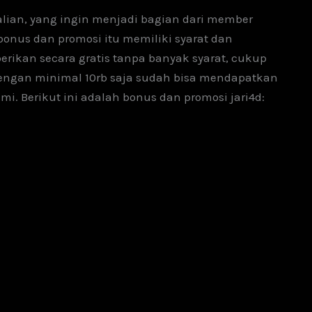
ian, yang ingin menjadi bagian dari member
 bonus dan promosi itu memiliki syarat dan
erikan secara gratis tanpa banyak syarat, cukup
dengan minimal 10rb saja sudah bisa mendapatkan
i. Berikut ini adalah bonus dan promosi jari4d: