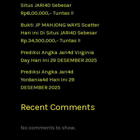
Situs JARI4D Sebesar
Rp8,00,000,- Tuntas !!
Bukti JP MAHJONG WAYS Scatter
Hari ini Di Situs JARI4D Sebesar
Rp.34,500,000,- Tuntas !!
Prediksi Angka Jari4d Virginia
Day Hari Ini 29 DESEMBER 2025
Prediksi Angka Jari4d
Yordania4d Hari Ini 29
DESEMBER 2025
Recent Comments
No comments to show.