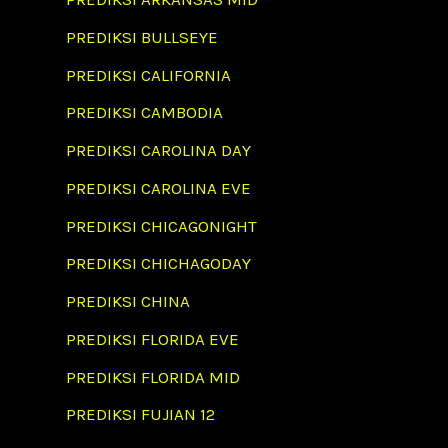
PREDIKSI BULLSEYE
PREDIKSI CALIFORNIA
PREDIKSI CAMBODIA
PREDIKSI CAROLINA DAY
PREDIKSI CAROLINA EVE
PREDIKSI CHICAGONIGHT
PREDIKSI CHICHAGODAY
PREDIKSI CHINA
PREDIKSI FLORIDA EVE
PREDIKSI FLORIDA MID
PREDIKSI FUJIAN 12