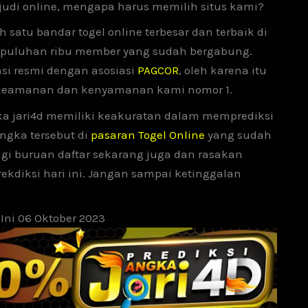
judi online, mengapa harus memilih situs kami?
 satu bandar togel online terbesar dan terbaik di
ki puluhan ribu member yang sudah bergabung.
nsi resmi dengan asosiasi
PAGCOR
, oleh karena itu
n keamanan dan kenyamanan kami nomor 1.
ka jari4d memiliki keakuratan dalam memprediksi
ngka tersebut di
pasaran Togel Online
yang sudah
agi buruan daftar sekarang juga dan rasakan
ekdiksi hari ini. Jangan sampai ketinggalan
 Ini 06 Oktober 2023