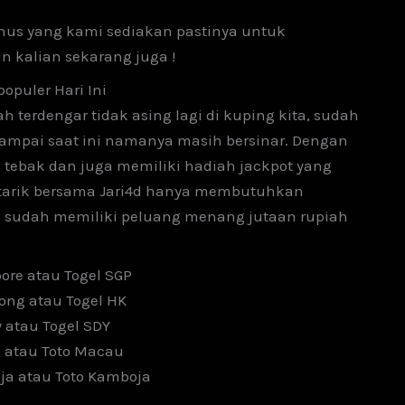
nus yang kami sediakan pastinya untuk
 kalian sekarang juga !
populer Hari Ini
h terdengar tidak asing lagi di kuping kita, sudah
sampai saat ini namanya masih bersinar. Dengan
tebak dan juga memiliki hadiah jackpot yang
ertarik bersama Jari4d hanya membutuhkan
sudah memiliki peluang menang jutaan rupiah
ore atau Togel SGP
ong atau Togel HK
 atau Togel SDY
u atau Toto Macau
ja atau Toto Kamboja